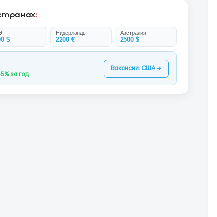
 странах
:
Э
Нидерланды
Австралия
00 $
2200 €
2500 $
Вакансии: США →
+5% за год