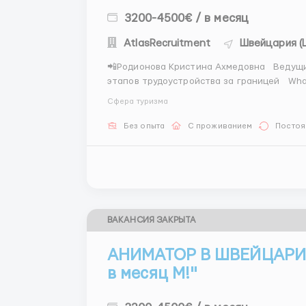
3200-4500€ / в месяц
AtlasRecruitment
Швейцария (
📲Родионова Кристина Ахмедовна Ведущи
этапов трудоустройства за границей What
Если вы умеете создавать атмосферу праз
Сфера туризма
Без опыта
С проживанием
Постоя
ВАКАНСИЯ ЗАКРЫТА
АНИМАТОР В ШВЕЙЦАРИИ
в месяц М!"