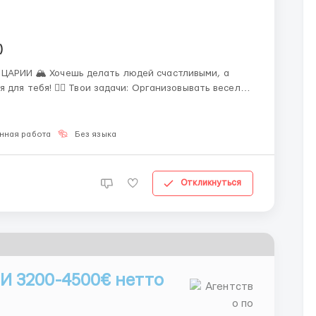
)
й счастливыми, а
ганизовывать веселые
стов (от малышей до бабушек с дедушками)
нная работа
Без языка
Откликнуться
 3200-4500€ нетто