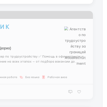
И К
Цюрих)
жер по трудоустройству ✅ Помощь в официальном и
ие на всех этапах — от подбора вакансии до
без лишних обещаний ✅ Работа с проверенными
..
нная работа
Без языка
Рабочая виза