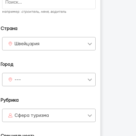
например:
строитель, няня, водитель
Страна
Швейцария
Город
---
Рубрика
Сфера туризма