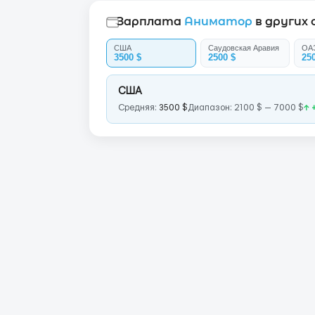
Зарплата
Аниматор
в других
США
Саудовская Аравия
ОА
3500 $
2500 $
25
США
Средняя:
3500 $
Диапазон: 2100 $ — 7000 $
↑ 