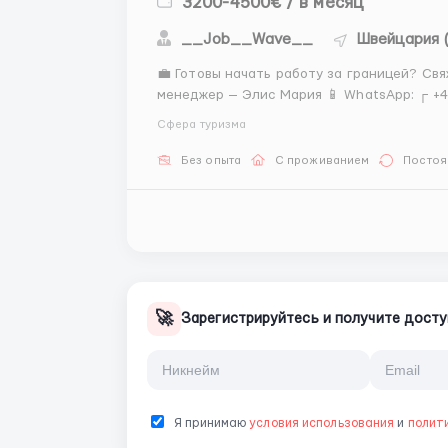
3200-4500€ / в месяц
__Job__Wave__
Швейцария 
💼 Готовы начать работу за границей? Свяжитесь с нами
менеджер — Элис Мария 📱 WhatsApp: ┌ +44 7353 957 710 └ +44 7746 566 931 ✈️ Telegram: └ +44
7353 957 710 ✨ Напишите нам — и сделайте первый шаг к новой работе и достойному
Сфера туризма
заработку! ...
Без опыта
С проживанием
Постоя
🚀
Зарегистрируйтесь и получите досту
Я принимаю
условия использования
и
полит