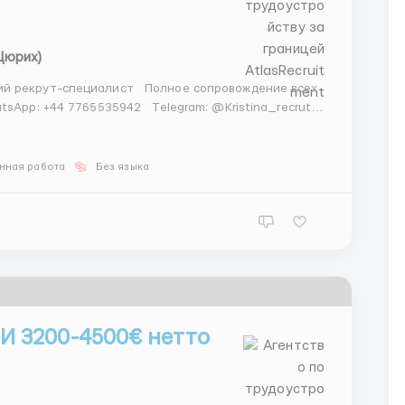
Цюрих)
й рекрут-специалист Полное сопровождение всех
sApp: +44 7765535942 Telegram: @Kristina_recrut (
дника, легко находите общий язык с людьми и...
нная работа
Без языка
 3200-4500€ нетто