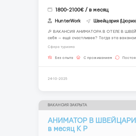
1800-2100€ / в месяц
HunterWork
Швейцария (Цюрих
🎉 ВАКАНСИЯ АНИМАТОРА В ОТЕЛЕ В ШВЕЙЦАРИИ 🏔️ Хочешь делать люде
себя — ещё счастливее? Тогда эта вакансия для тебя! 🤹‍♂️ Твои задачи: Ор
игры и активности для гостей всех возра
Сфера туризма
Проводить масте...
Без опыта
С проживанием
Постоя
24-10-2025
ВАКАНСИЯ ЗАКРЫТА
АНИМАТОР В ШВЕЙЦАРИИ
в месяц К Р