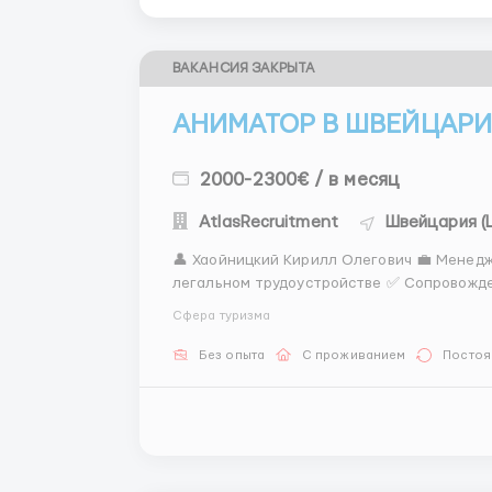
ВАКАНСИЯ ЗАКРЫТА
АНИМАТОР В ШВЕЙЦАРИ
2000-2300€ / в месяц
AtlasRecruitment
Швейцария (
👤 Хаойницкий Кирилл Олегович 💼 Менед
легальном трудоустройстве ✅ Сопровожден
выхода на работу ✅ Быстро, прозрачно, 
Сфера туризма
работодателями 📲 Связь: WhatsApp: +44 7.
Без опыта
С проживанием
Постоя