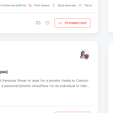
остоянная работа
Без языка
Для мужчин
Паспорт ЕС
Откликнуться
рих)
t Personal Driver to work for a private family in Canton