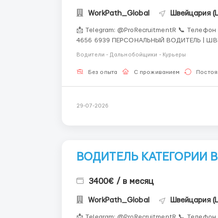
WorkPath_Global
Швейцария (
📩 Telegram: @ProRecruitmentR 📞 Телефон 
4656 6939 ПЕРСОНАЛЬНЫЙ ВОДИТЕЛЬ | ШВЕЙЦАРИЯ 📍 Цюрих 💰 Заработная плата: 6 800 CHF /
месяц 🕒 График работы: 5/2 08:00–18:00 Частная управляющая компания приглашает
Водители - Дальнобойщики - Курьеры
персонального водителя дл...
Без опыта
С проживанием
Постоя
29-07-2026
ВОДИТЕЛЬ КАТЕГОРИИ B
3400€ / в месяц
WorkPath_Global
Швейцария (
📩 Telegram: @ProRecruitmentR 📞 Телефон 