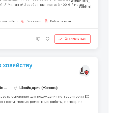
нная работа
Без языка
Рабочая виза
Откликнуться
 хозяйству
АО "Инвестиционная компания "Имбера"
Швейцария (Женева)
казать основание для нахождения на территории ЕС