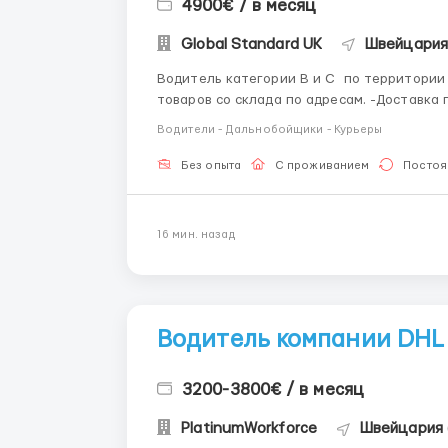
4900€ / в месяц
Global Standard UK
Швейцария
Водитель категории В и С по территории Цюрих Водители: Основные обязаннос
товаров со склада по адресам. -Доставка 
-Заполнение документов по выдаче груза 
Водители - Дальнобойщики - Курьеры
Работа не тяжел...
Без опыта
С проживанием
Постоя
16 мин. назад
Водитель компании DHL
3200-3800€ / в месяц
PlatinumWorkforce
Швейцария 