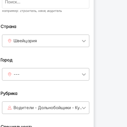
например:
строитель, няня, водитель
Страна
Швейцария
Город
---
Рубрика
Водители - Дальнобойщики - Курьеры