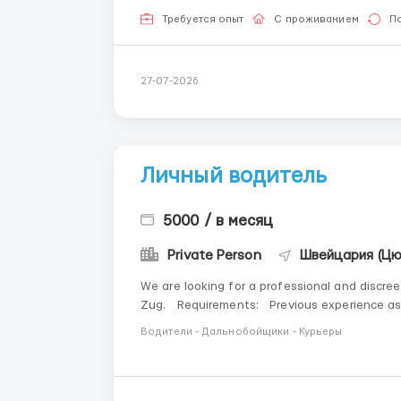
Требуется опыт
С проживанием
П
27-07-2026
Личный водитель
5000 / в месяц
Private Person
Швейцария (Цю
We are looking for a professional and discree
Zug. Requirements: Previous experience as a personal/private chauffeur for an individual or family
Excellent driving skills and impeccable saf...
Водители - Дальнобойщики - Курьеры