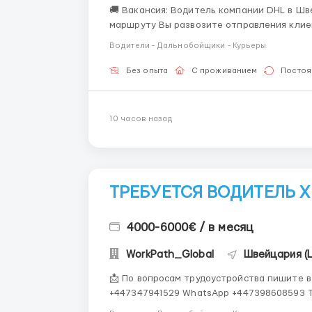
🚚 Вакансия: Водитель компании DHL в Швейцарии 🇨🇭 Об
маршруту Вы развозите отправления клие
Простыми словами — доставляете радость,
Водители - Дальнобойщики - Курьеры
улыбкой. • 🗺 Планирование рабоч...
Без опыта
С проживанием
Постоя
10 часов назад
ТРЕБУЕТСЯ ВОДИТЕЛЬ Х
4000-6000€ / в месяц
WorkPath_Global
Швейцария (
📩 По вопросам трудоустройства пишите 
+447347941529 WhatsApp +447398608593 Telegram ТРЕБУЕТСЯ ВОДИТЕЛЬ 💶 ЗА
6 000 € НЕТТО/МЕСЯЦ ✨ УСЛОВИЯ ОТ РАБО