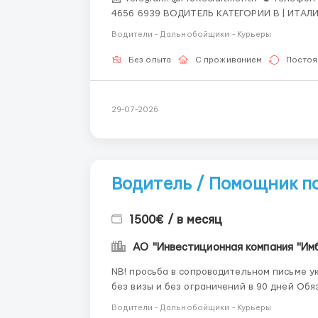
4656 6939 ВОДИТЕЛЬ КАТЕГОРИИ B | ИТАЛИЯ 📍 Милан 💰 Заработная плата: 3 400 € / месяц 🕒
График работы: 5/2 08:00–17:00 Итальянская логистическая компания приглашает водителей
Водители - Дальнобойщики - Курьеры
категории ...
Без опыта
С проживанием
Постоя
29-07-2026
Водитель / Помощник по
1500€ / в месяц
NB! просьба в сопроводительном письме у
без визы и без ограничений в 90 дней Обязанности: мелкие ремонтные работы, помощь по
хозяйству базовый ремонт бытовой техники Требования: опыт выполнения ремонтных и
Водители - Дальнобойщики - Курьеры
строительных работ зна...