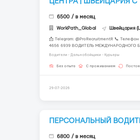
ЦЕНТРА | ШВЕЙЦАРИЯ С
6500 / в месяц
WorkPath_Global
Швейцария (
📩 Telegram: @ProRecruitmentR 📞 Телефон 
4656 6939 ВОДИТЕЛЬ МЕЖДУНАРОДНОГО БИЗНЕС-ЦЕНТРА | ШВЕЙЦАРИЯ 📍 Женева 💰
Заработная плата: 6 500 CHF / месяц 🕒 График работы: 5/2 08:30–18:00 В международный
Водители - Дальнобойщики - Курьеры
бизнес-центр требуется водитель ...
Без опыта
С проживанием
Постоя
29-07-2026
ПЕРСОНАЛЬНЫЙ ВОДИТЕ
6800 / в месяц