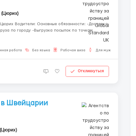
 (Цюрих)
ти: -Доставка
груза по городу -Выгрузка посылок по точкам
(научат на месте) -Следить за чистотой автомобиля
нная работа
Без языка
Рабочая виза
Для мужчин
Откликнуться
 в Швейцарии
(Цюрих)