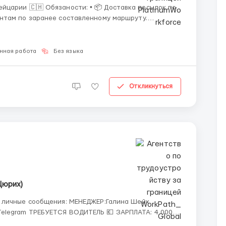
язаности: • 📦 Доставка посылок по
нтам по заранее составленному маршруту.
 документы и важные грузы точно в срок и с
нная работа
Без языка
Откликнуться
Цюрих)
в личные сообщения: МЕНЕДЖЕР:Галина Шейх
РПЛАТА: 4 000–
ТОДАТЕЛЯ: 🏠 Проживание предоставляется 📄