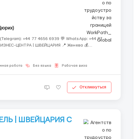
Цюрих)
(Telegram): +44 77 4656 6939 💬 WhatsApp: +44 77
нная работа
Без языка
Рабочая виза
Откликнуться
ЛЬ | ШВЕЙЦАРИЯ С