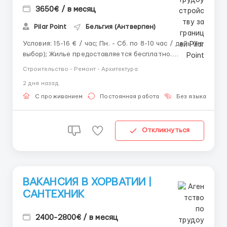
3650€ / в месяц
Pilar Point
Бельгия (Антверпен)
Условия: 15-16 € / час; Пн. - Сб. по 8-10 час / день (на
выбор); Жилье предоставляется бесплатно.
Требования: Опыт от 3-х лет; До 50 лет; Паспорт ЕС
Строительство - Ремонт - Архитектура
/ Карта побыту / Польская рабочая виза;
2 дня назад
Водительские права категории B (желательно).
Обязанности: Выпол...
С проживанием
Постоянная работа
Без языка
Д
Откликнуться
ВАКАНСИЯ В ХОРВАТИИ |
САНТЕХНИК
2400-2800€ / в месяц