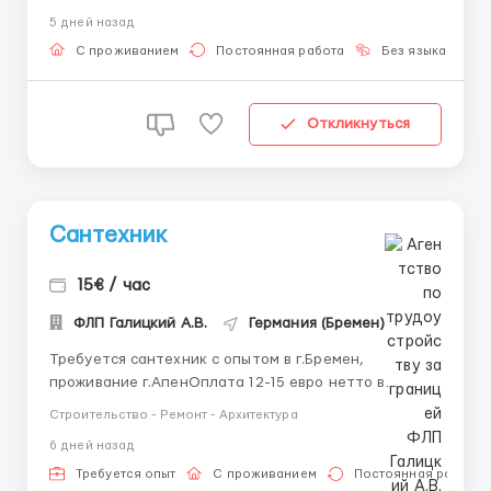
объекта). Требования к кандидату: Опыт от 2-х лет;
5 дней назад
Знание иностранного языка не требуется;
Требуется 4 мас...
С проживанием
Постоянная работа
Без языка
Д
Откликнуться
Сантехник
15€ / час
ФЛП Галицкий А.В.
Германия (Бремен)
Требуется сантехник с опытом в г.Бремен,
проживание г.АпенОплата 12-15 евро нетто в
часОформление на польскую фирму по А1,
Строительство - Ремонт - Архитектура
требуется польская виза или карта побыта.Приезд в
6 дней назад
ближайшее время после согласования
кандидатурыПроживание предоставляется
Требуется опыт
С проживанием
Постоянная работа