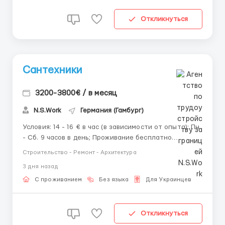
Откликнуться
Сантехники
3200-3800€ / в месяц
N.S.Work
Германия (Гамбург)
Условия: 14 - 16 € в час (в зависимости от опыта); Пн.
- Сб. 9 часов в день; Проживание бесплатно.
Обязанности: Установка, ремонт и обслуживание
Строительство - Ремонт - Архитектура
водопроводных и отопительных систем, монтаж
3 дня назад
сантехники. Требования: Опыт от 2-х лет; Паспорт
ЕС, ПМЖ ...
С проживанием
Без языка
Для Украинцев
Откликнуться