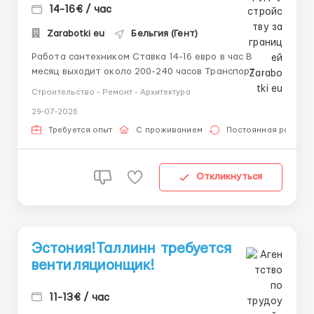
14-16€ / час
Zarabotki eu
Бельгия (Гент)
Работа сантехником Ставка 14-16 евро в час В
месяц выходит около 200-240 часов Транспорт
предоставляется Проживание: бесплатно
Строительство - Ремонт - Архитектура
Оформление по польским рабочим визам, картам
29-07-2026
побыта, паспорт ЕС. Звоните на
Viber/WhatsApp +380689135811 ...
Требуется опыт
С проживанием
Постоянная работа
Откликнуться
Эстония!Таллинн требуется
вентиляционщик!
11-13€ / час