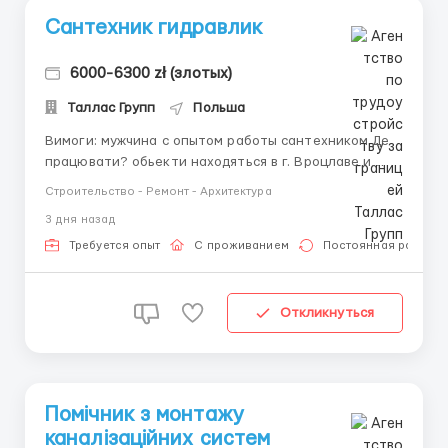
Сантехник гидравлик
6000-6300 zł (злотых)
Таллас Групп
Польша
Вимоги: мужчина с опытом работы сантехником Де
працювати? обьекти находяться в г. Вроцлаве и
пригороде. Умови роботи: монтаж труб для воды+
Строительство - Ремонт - Архитектура
канализация по новостроям, спайка ( пластик ) и
3 дня назад
есть стальные трубы в новостроях жилье и офис
компании находяться в Ельч -Лясковиц...
Требуется опыт
С проживанием
Постоянная работа
Откликнуться
Помічник з монтажу
каналізаційних систем