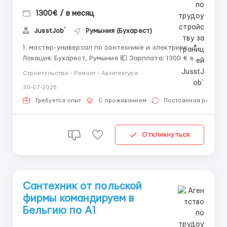
1300€ / в месяц
JusstJob`
Румыния (Бухарест)
1. мастер-универсал по сантехнике и электрике 📍
Локация: Бухарест, Румыния 💶 Зарплата: 1300 € в
месяц 🕒 График: ПН–ПТ 07:30–17:00, СБ 07:30–14:00,
Строительство - Ремонт - Архитектура
воскресенье — выходной. Возможны переработки. ⏳
30-07-2026
Часов в месяц: 200 🏠 Проживание: бесплатно,
квартира (до 2 че...
Требуется опыт
С проживанием
Постоянная работа
Откликнуться
Сантехник от польской
фирмы командируем в
Бельгию по А1