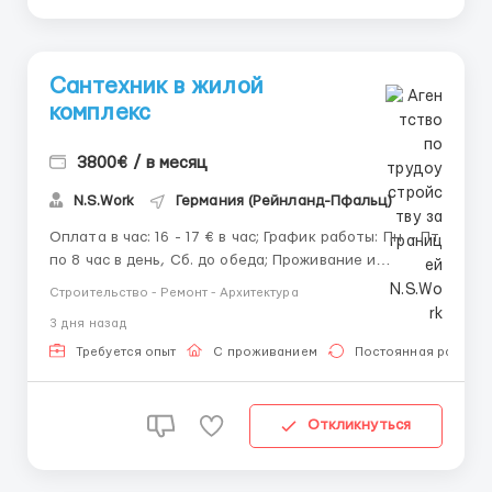
Сантехник в жилой
комплекс
3800€ / в месяц
N.S.Work
Германия (Рейнланд-Пфальц)
Оплата в час: 16 - 17 € в час; График работы: Пн. - Пт.
по 8 час в день, Сб. до обеда; Проживание и
транспорт: Проживание 250 € в месяц; Спецодежда
Строительство - Ремонт - Архитектура
и авто - бесплатно. Чем предстоит заниматься:
3 дня назад
Выполнение сантехнических рабо...
Требуется опыт
С проживанием
Постоянная работа
Откликнуться