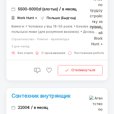
5500-6000zł (злотых) / в месяц
Work Hunt +
Польша (Быдгощ)
Вимоги: • Чоловіки у віці 18–55 років. • Базове знання
польської мови (для розуміння вказівок). • Досвід
роботи не обов'язковий. • Навички роботи з ручним
Строительство - Ремонт - Архитектура
електроінструментом (дриль, перфоратор). •
3 дня назад
Відповідальність і бажання освоїти професі...
Без опыта
С проживанием
Постоянная работа
Откликнуться
Сантехник внутрянщик
2200€ / в месяц