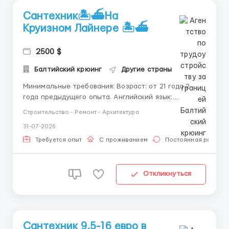
Сантехник🏝️⛴️На
Круизном Лайнере 🏝️⛴️
2500 $
Балтийский крюинг
Другие страны
Минимальные требования: Возраст: от 21 года 2
года предыдущего опыта. Английский язык:
разговорный уровень. Контракт: 8 месяцев Отпуск: 2
Строительство - Ремонт - Архитектура
месяца Сведения о вакансии: Заработная плата:
31-07-2026
фиксированная зарплата по контракту. Условия
работы: проживание, питание и медицинское
Требуется опыт
С проживанием
Постоянная работа
страхов...
Откликнуться
Сантехник 9,5-16 евро в