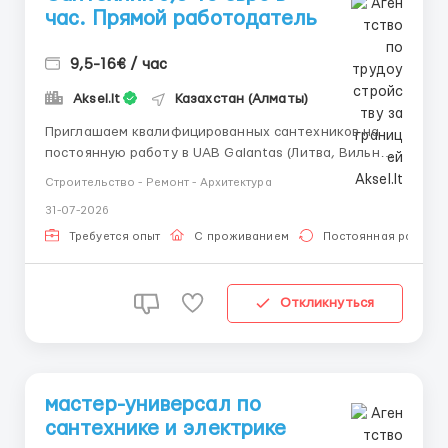
час. Прямой работодатель
9,5-16€ / час
Aksel.lt
Казахстан (Алматы)
Приглашаем квалифицированных сантехников на
постоянную работу в UAB Galantas (Литва, Вильнюс)
и SIA Galants (Латвия, Рига) Мы предлагаем: -
Строительство - Ремонт - Архитектура
Официальное трудоустройство и стабильную
31-07-2026
работу в сложившимся коллективе; - заработную
плату для квалифицированного сантехника 9,5
Требуется опыт
С проживанием
Постоянная работа
евро/час, ...
Откликнуться
мастер-универсал по
сантехнике и электрике