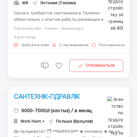
IKR
Эстония (Таллин)
Срочно требуются сантехники в Таллинн
обязательно с опытом работы реновация и
новострой канализация, отопление, установка
Строительство - Ремонт - Архитектура
радиаторов, материал алупекс Требования: опыт
4 дня назад
работы ответственность желание работать Где
работать? Эстония, Таллинн Условия...
Требуется опыт
С проживанием
Постоянная работа
Откликнуться
САНТЕХНІК-ГІДРАВЛІК
6000-7000zł (злотых) / в месяц
Work Hunt +
Польша (Вроцлав)
Де працювати? 🗂 **ВИМОГИ** ◈ чоловіки; ◈ вік до