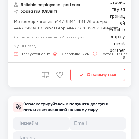
Reliable employment partners
Хорватия (Сплит)
Менеджер Евгений +447498441484 WhatsApp
+447796391115 WhatsApp +447777603257 Telegram 📍
Локация: Хорватия 💶 Зарплата: 2400–2800 € /
Строительство - Ремонт - Архитектура
месяц 📅 Полная занятость 🚿 Обязанности: •
2 дня назад
Монтаж и ремонт сантехнического оборудования •
Установка труб, систем водоснабжения и ...
Требуется опыт
С проживанием
Постоянная работа
Откликнуться
Зарегистрируйтесь и получите доступ к
🚀
миллионам вакансий по всему миру