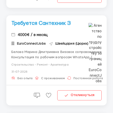
Требуется Сантехник З
4000€ / в месяц
EuroConnectJobs
Швейцария (Цюрих)
Белова Марина Дмитриевна Визовое сопровождение
Консультация по рабочим вопросам WhatsApp /
Telegram: +44 7347 723038 Сантехник — отличная
Строительство - Ремонт - Архитектура
возможность начать или продолжить карьеру за
31-07-2026
границей. Предоставляется спецодежда и средства
защиты. Работа не требует знания ино...
Без опыта
С проживанием
Постоянная работа
Откликнуться