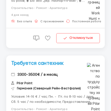
50 років; ◈ Біо або „укр. паспорт+Pesel”; ◈
національність: українці, білоруси, молдавани,
Строительство - Ремонт - Архитектура
грузини; ◈ польська мова - рівень A2; ◈ досвід
4 дня назад
роботи; ◈ вміння читати технічні малюнки. 💳
**ЗАРОБІТНА ПЛАТА** ◈ Середня...
Без опыта
С проживанием
Постоянная работа
Откликнуться
Требуется сантехник
3300-3500€ / в месяц
Pilar Point
Германия (Северный Рейн-Вестфалия)
Условия: 14-16 € / час; Пн. - Пт. по 8-10 час / день.
Сб. 5 час / по необходимости; Предоставление
жилья на бесплатной / платной основе (зависит от
Строительство - Ремонт - Архитектура