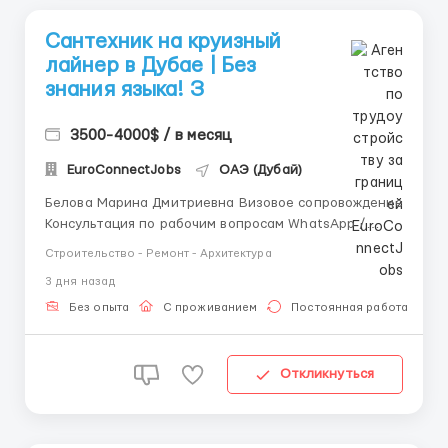
Сантехник на круизный
лайнер в Дубае | Без
знания языка! З
3500-4000$ / в месяц
EuroConnectJobs
ОАЭ (Дубай)
Белова Марина Дмитриевна Визовое сопровождение
Консультация по рабочим вопросам WhatsApp /
Telegram: +44 7347 723038 ⚓ Вакансия: Сантехник
Строительство - Ремонт - Архитектура
на круизный лайнер в Дубае 🇦🇪 — вода под
3 дня назад
контролем, улыбки на борту! Если трубы для тебя не
просто железо, а настоящее приключение, а т...
Без опыта
С проживанием
Постоянная работа
Откликнуться