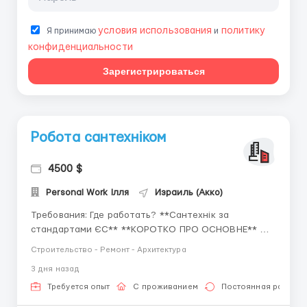
условия использования
политику
Я принимаю
и
конфиденциальности
Зарегистрироваться
Робота сантехніком
4500 $
Personal Work Ілля
Израиль (Акко)
Требования: Где работать? **Сантехнік за
стандартами ЄС** **КОРОТКО ПРО ОСНОВНЕ** 💵
Заробітна плата 10 євро/год; 💰 2200-2500 євро/міс;
Строительство - Ремонт - Архитектура
90 000-100 000 грн; 📈 Робота по 8-10 год/день; 👬
3 дня назад
Для чоловіків до 45 років; 📜 Біо/Віза/Карта Побуту/
ВНЖ від 10років/Громадянин ЄС; 🤝 Офіційн...
Требуется опыт
С проживанием
Постоянная работа