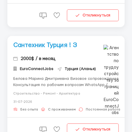
бесплатно! ...
Откликнуться
Сантехник Турция ! З
2000$ / в месяц
EuroConnectJobs
Турция (Аланья)
Белова Марина Дмитриевна Визовое сопровождение
Консультация по рабочим вопросам WhatsApp /
Telegram: +44 7347 723038 Возраст от 21 года;
Строительство - Ремонт - Архитектура
Опыт работы обязателен; Знание английского
31-07-2026
языка не обязательно,но приветствуется;
Медицинское страхование, проживание, питание за
Без опыта
С проживанием
Постоянная работа
счёт ра...
Откликнуться