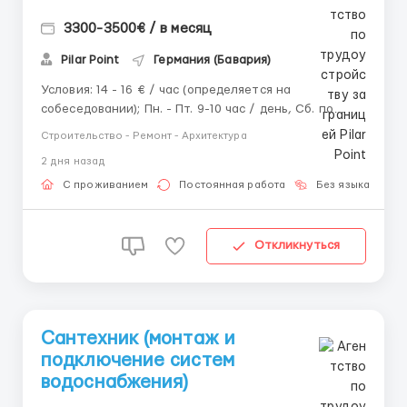
3300-3500€ / в месяц
Pilar Point
Германия (Бавария)
Условия: 14 - 16 € / час (определяется на
собеседовании); Пн. - Пт. 9-10 час / день, Сб. по
желанию; Проживание организовано на бесплатной
Строительство - Ремонт - Архитектура
основе. Обязанности: Монтаж, ремонт и
2 дня назад
обслуживание водопроводных и канализационных
систем в жилых и коммерческих помещен...
С проживанием
Постоянная работа
Без языка
Д
Откликнуться
Сантехник (монтаж и
подключение систем
водоснабжения)