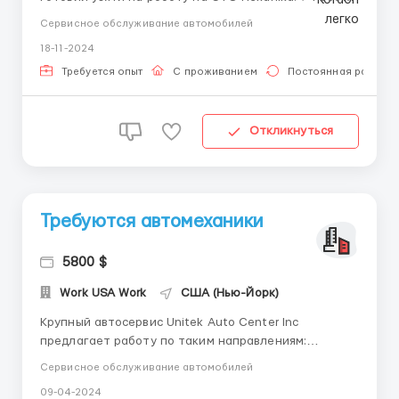
в штаті Нью Йорк. Є можливість оформлення
Сервисное обслуживание автомобилей
документів по програмі U4U для всіх членів сім'ї
18-11-2024
кандидата - дружини та дітей❗️ Умови роботи:
✔️графік: 5-6 днів на тиждень, 9 годинний робочий
Требуется опыт
С проживанием
Постоянная работа
день ...
Откликнуться
Требуются автомеханики
5800 $
Work USA Work
США (Нью-Йорк)
Крупный автосервис Unitek Auto Center Inc
предлагает работу по таким направлениям:
-моторист -диагност -мастер по обслуживанию и
Сервисное обслуживание автомобилей
ремонту кпп -слесарь по ремонту ходовой части Мы
09-04-2024
даём стабильную работу и достойную зароботную