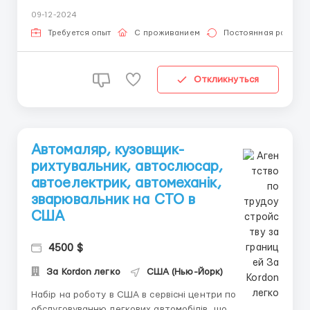
робіт. Є можливість оформлення документів по
09-12-2024
програмі U4U для всіх членів сім'ї кандидата -
дружини та дітей❗️ Умови роботи: ✔️графік: 6 днів на
Требуется опыт
С проживанием
Постоянная работа
тижде...
Откликнуться
Автомаляр, кузовщик-
рихтувальник, автослюсар,
автоелектрик, автомеханік,
зварювальник на СТО в
США
4500 $
За Kordon легко
США (Нью-Йорк)
Набір на роботу в США в сервісні центри по
обслуговуванню легкових автомобілів, що