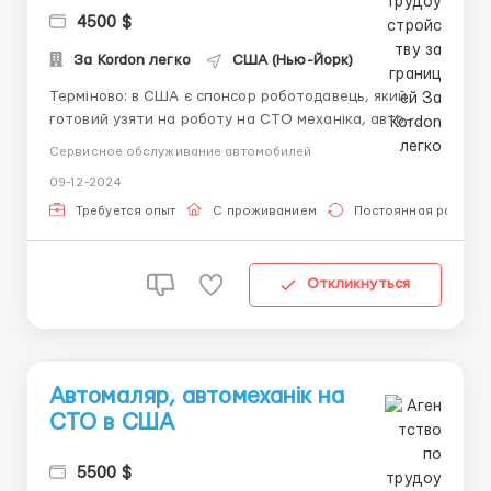
4500 $
За Kordon легко
США (Нью-Йорк)
Терміново: в США є спонсор роботодавець, який
готовий узяти на роботу на СТО механіка, авто-
електрика та спеціаліста з малярних і кузовних
Сервисное обслуживание автомобилей
робіт. 📍Робота в штаті Нью Йорк. Є можливість
09-12-2024
оформлення документів по програмі U4U для всіх
членів сім'ї кандидата - дружини та дітей❗️ Умови
Требуется опыт
С проживанием
Постоянная работа
робот...
Откликнуться
Автомаляр, автомеханік на
СТО в США
5500 $