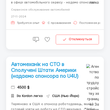
в сфері автомобільного сервісу - надамо спонсора
та відкриємо візу по U4U. Потрібні: ✅Механіки
Сервисное обслуживание автомобилей
✅Мотористи ✅Малярники ✅Кузовщики
27-11-2024
✅Автоелектрики Є можливість оформлення
документів по програмі U4U для всіх членів сім'ї
Требуется опыт
С проживанием
Постоянная работа
кандидата - друж...
Откликнуться
Автомеханік на СТО в
Сполучені Штати Америки
(надаємо спонсора по U4U)
4500 $
За Kordon легко
США (Нью-Йорк)
Терміново: в США є спонсор роботодавець, який
готовий узяти на роботу на СТО механіка. 📍Робота