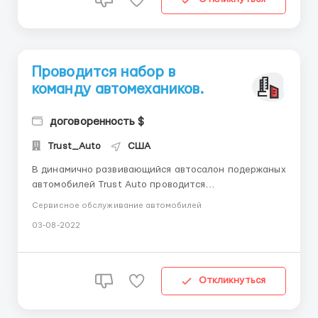
Проводится набор в
команду автомехаников.
договоренность $
Trust_Auto
США
В динамично развивающийся автосалон подержаных
автомобилей Trust Auto проводится
дополнительный набор в команду автомехаников. В
Сервисное обслуживание автомобилей
связи с растущим обьёмом работ, в команду
03-08-2022
приглашаются опытные и перспективные
специалисты. В обязаности автомеханика входят: ·
Определение состояния автомобиле...
Откликнуться