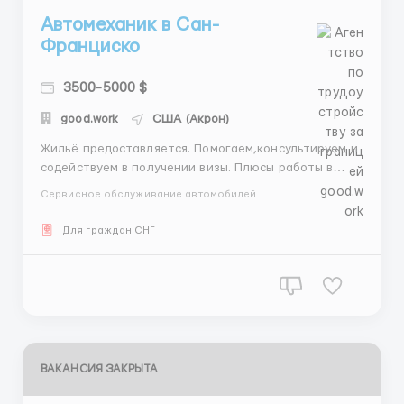
Автомеханик в Сан-
Франциско
3500-5000 $
good.work
США (Акрон)
Жильё предоставляется. Помогаем,консультируем и
содействуем в получении визы. Плюсы работы в
этой сфере: Решение проблем: Ваша работа будет
Сервисное обслуживание автомобилей
направлена на диагностику и решение технических
проблем, обеспечивая безопасность и комфорт
Для граждан СНГ
наших клиентов. Техническое мастерство: Вы
будете работать с...
ВАКАНСИЯ ЗАКРЫТА