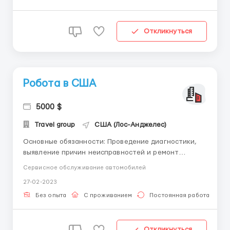
Откликнуться
Робота в США
5000 $
Travel group
США (Лос-Анджелес)
Основные обязанности: Проведение диагностики,
выявление причин неисправностей и ремонт
автомобиля; Демонтаж/монтаж агрегатов.
Сервисное обслуживание автомобилей
Дополнительные навыки и знания, применяемые к
27-02-2023
ремонту и обслуживанию автомобилей; Условия
работы: Работа в стабильной компании; График
Без опыта
С проживанием
Постоянная работа
работы: пн-пт 0...
Откликнуться