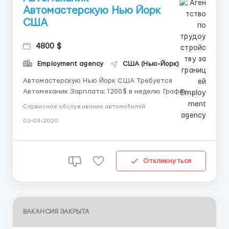
Автомастерскую Нью Йорк
США
4800 $
Employment agency
США (Нью-Йорк)
Автомастерскую Нью Йорк США Требуется
Автомеханик Зарплата: 1200$ в неделю График
работы : 5 - 6 дней в неделю 8-ми часовой рабочий
Сервисное обслуживание автомобилей
день Еженедельная выплата заработной платы Тел.
02-03-2020
+1 407 802 6627 Viber , WhatsApp Тел. 347 492 4878
Website: nyusajob.com ...
Откликнуться
ВАКАНСИЯ ЗАКРЫТА