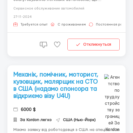
розташовані в штаті Нью-Йорк. Умови роботи:
Сервисное обслуживание автомобилей
графік: 6 днів на тиждень, 8−10 годинний робочий
27-11-2024
день зарплата від 25 до 35 $ на годину — в
залежності від кваліфікації та спеціалізації (оплата
Требуется опыт
С проживанием
Постоянная работа
щотиж...
Откликнуться
Механік, помічник, моторист,
кузовщик, малярщик на СТО
в США (надамо спонсора та
відкриємо візу U4U)
6000 $
За Kordon легко
США (Нью-Йорк)
Маємо заявку від роботодавця з США на спеціалістів