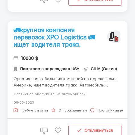
🚛крупная компания
перевозок XPO Logistics 🚛
ищет водителя трака.
10000 $
Помогаем с переездом в USA
США (Остин)
Одна из самых больших компаний по перевозкам в
Америке, ищет водителя трака. Автомобиль
предоставит компания. Ваша задача будет
Сервисное обслуживание автомобилей
перевозить грузы по всей Америке. Все машины
08-06-2023
новые, обслуживание и бензин за счет компании.
Требования: Возраст от 20 до 50 лет Не иметь
Требуется опыт
С проживанием
Постоянная работа
вредных привычек Собл...
Откликнуться