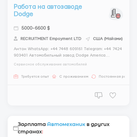
Работа на автозаводе
Dodge
5000-6600 $
RECRUITMENT Empoyment LTD
США (Майами)
Антон WhatsApp: +44 7448 609161 Telegram: +44 7424
903401 Автомобильный завод Dodge America
проводит набор персонала Просим вас обращаться
Сервисное обслуживание автомобилей
за более подробной информацией к менеджеру
Требования: Обязательное наличие документов для
Требуется опыт
С проживанием
Постоянная работа
работы: Рабочая виза, полис медицинского
страхования ...
Зарплата
Автомеханик
в других
странах
: