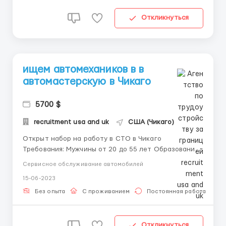
Откликнуться
ищем автомехаников в в
автомастерскую в Чикаго
5700 $
recruitment usa and uk
США (Чикаго)
Открыт набор на работу в СТО в Чикаго
Требования: Мужчины от 20 до 55 лет Образование
автомеханика Ответсвенное отношение к работе
Сервисное обслуживание автомобилей
Умение работать в команде Обязанности: Ремонт
15-06-2023
машин Уборка рабочего места График работы:
График работы 3/3, смена с 8:00 до 20:00 Выплаты
Без опыта
С проживанием
Постоянная работа
зарплаты 2 р...
Откликнуться