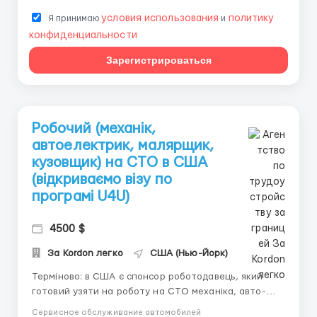
условия использования
политику
Я принимаю
и
конфиденциальности
Зарегистрироваться
Робочий (механік,
автоелектрик, малярщик,
кузовщик) на СТО в США
(відкриваємо візу по
програмі U4U)
4500 $
За Kordon легко
США (Нью-Йорк)
Терміново: в США є спонсор роботодавець, який
готовий узяти на роботу на СТО механіка, авто-
електрика та спеціаліста з малярних і кузовних
Сервисное обслуживание автомобилей