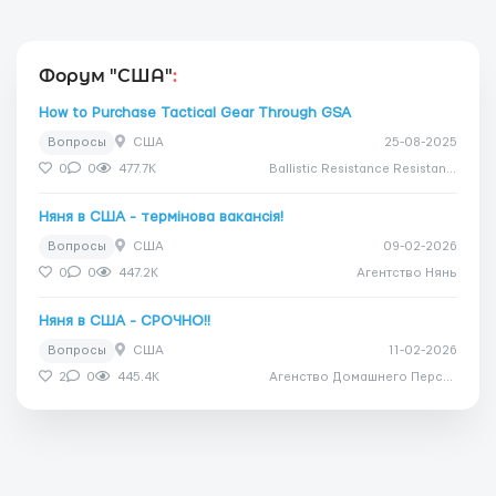
Форум "США"
:
How to Purchase Tactical Gear Through GSA
Вопросы
США
25-08-2025
0
0
477.7K
Ballistic Resistance Resistance
Няня в США - термінова вакансія!
Вопросы
США
09-02-2026
0
0
447.2K
Агентство Нянь
Няня в США - СРОЧНО!!
Вопросы
США
11-02-2026
2
0
445.4K
Агенство Домашнего Персонала Дом Счастья