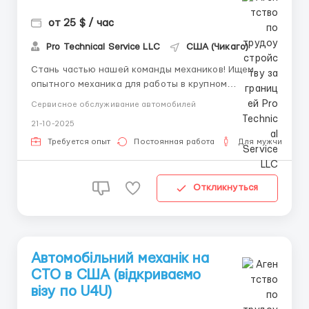
от 25 $ / час
Pro Technical Service LLC
США (Чикаго)
Стань частью нашей команды механиков! Ищем
опытного механика для работы в крупном
сервисном центре. Локация: Чикаго, Нейпервилл.
Сервисное обслуживание автомобилей
Обязанности: диагностика, ремонт и техническое
21-10-2025
обслуживание грузовых и легковых автомобилей.
Требования: опыт работы от 2 лет, знание
Требуется опыт
Постоянная работа
Для мужчин
современного диагнос...
Откликнуться
Автомобільний механік на
СТО в США (відкриваємо
візу по U4U)