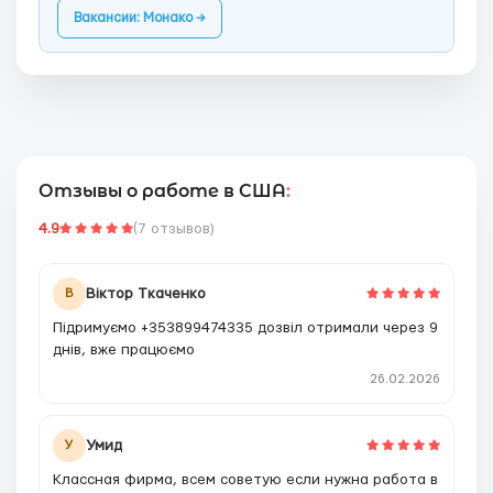
Вакансии: Монако →
Отзывы о работе в США
:
4.9
(7 отзывов)
Вiктор Ткаченко
В
Пiдримуємо +353899474335 дозвiл отримали через 9
днiв, вже працюємо
26.02.2026
Умид
У
Классная фирма, всем советую если нужна работа в