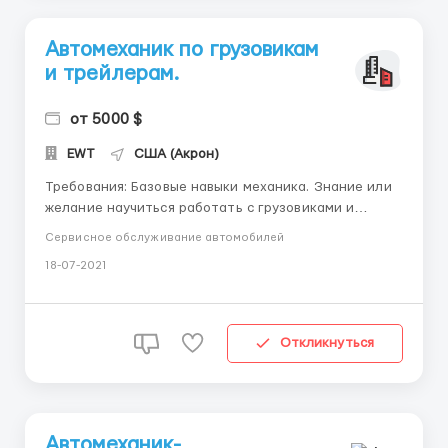
Автомеханик по грузовикам
и трейлерам.
от 5000 $
EWT
США (Акрон)
Требования: Базовые навыки механика. Знание или
желание научиться работать с грузовиками и
трейлерами. Где работать? Мемфис, Теннесси
Сервисное обслуживание автомобилей
Условия работы: Обслуживание траков и трейлеров
18-07-2021
компании (около 100 юнитов). Предоставим
оборудованный рабочий вен. Готовы помочь с пе...
Откликнуться
Автомеханик-