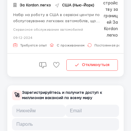
За Kordon легко
США (Нью-Йорк)
Набір на роботу в США в сервісні центри по
обслуговуванню легкових автомобілів, що
розташовані в штаті Нью-Йорк. Умови роботи:
Сервисное обслуживание автомобилей
графік: 6 днів на тиждень, 8−10 годинний робочий
09-12-2024
день зарплата від 25 до 35 $ на годину — в
залежності від кваліфікації та спеціалізації (оплата
Требуется опыт
С проживанием
Постоянная работа
щотиж...
Откликнуться
Зарегистрируйтесь и получите доступ к
🚀
миллионам вакансий по всему миру