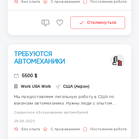
диагност Так же есть цех по рихтовке /покраске
Без опыта
С проживанием
Постоянная работа
автомобилей. М...
Откликнуться
ТРЕБУЮТСЯ
АВТОМЕХАНИКИ
5500 $
Work USA Work
США (Акрон)
Мы предоставляем легальную работу в США по
вакансии автомеханика. Нужны люди с опытом
работы. Выполнение ремонта двс Обслуживание и
Сервисное обслуживание автомобилей
ремонт ходовой части Ремонт кпп Рабочий день с
26-06-2023
8:30 до 19:00 Оплата идёт по часово от 19 до 25$/
час Рабочую одежду выдают. Есть проживание для
Без опыта
С проживанием
Постоянная работа
мигр...