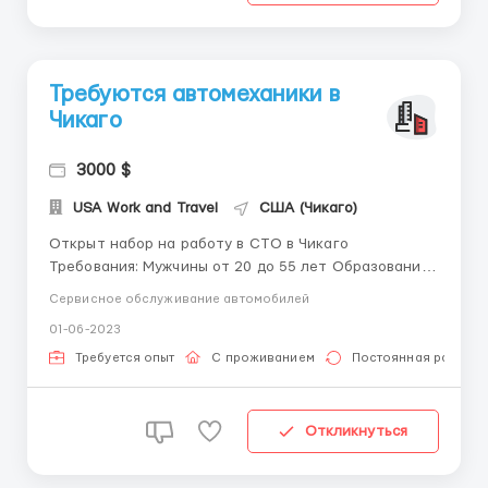
Требуются автомеханики в
Чикаго
3000 $
USA Work and Travel
США (Чикаго)
Открыт набор на работу в СТО в Чикаго
Требования: Мужчины от 20 до 55 лет Образование
автомеханика Ответсвенное отношение к работе
Сервисное обслуживание автомобилей
Умение работать в команде Обязанности: Ремонт
01-06-2023
машин Уборка рабочего места График работы:
График работы 3/3, смена с 8:00 д...
Требуется опыт
С проживанием
Постоянная работа
Откликнуться