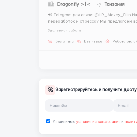
Dragonfly ＞|＜
Танзания
📲 Telegram для связи: @HR_Alexey_Filin Ищете дополнительный доход, который не требует
переработок и стресса? Мы предлагаем в
Работа строится на простых операциях по 
Удаленная работа
задача — техническое исполнение ...
Без опыта
Без языка
Работа онла
🚀
Зарегистрируйтесь и получите досту
Я принимаю
условия использования
и
полит