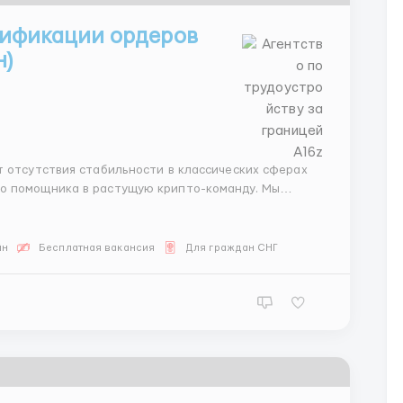
ификации ордеров
н)
о помощника в растущую крипто-команду. Мы
и по готовым шагам. Аналитика — на
Вас....
йн
Бесплатная вакансия
Для граждан СНГ