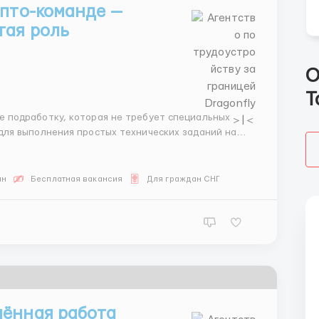
ипто-команде —
тая роль
О
Т
ля выполнения простых технических заданий на
 нашей стороне, от вас требуется только
 Идеаль...
йн
Бесплатная вакансия
Для граждан СНГ
лённая работа