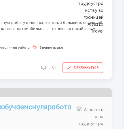
 состоянием нашего автопарка. Это практическая
остоянная работа
Знание языка
Откликнуться
обучаемснуляработа