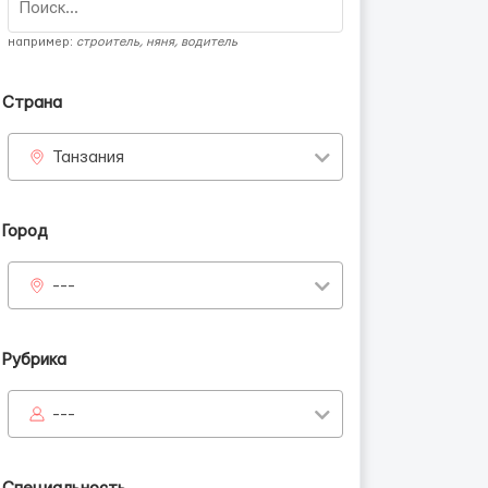
например:
строитель, няня, водитель
Страна
Танзания
Город
---
Рубрика
---