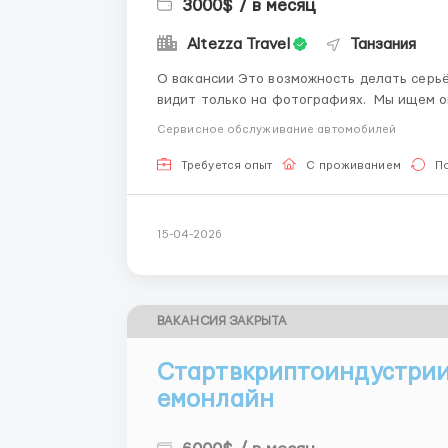
3000$ / в месяц
Altezza Travel
Танзания
О вакансии Это возможность делать серьёзную работу в местах, которые большинство людей
видит только на фотографиях. Мы ищем опытного автомобильного техника который возьмёт
на себя полный контроль над техническим
Сервисное обслуживание автомобилей
руководящая роль: вы будете уп...
Требуется опыт
С проживанием
П
15-04-2026
ВАКАНСИЯ ЗАКРЫТА
Стартвкриптоиндустрии
емонлайн