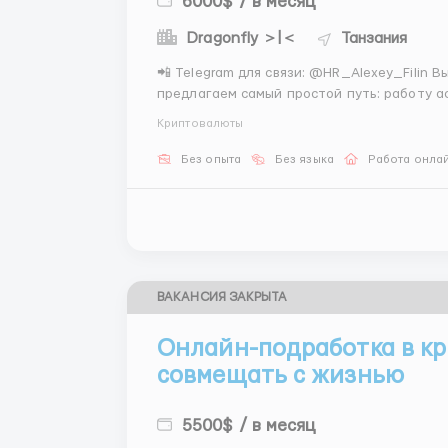
6000$ / в месяц
Dragonfly ＞|＜
Танзания
📲 Telegram для связи: @HR_Alexey_Filin Вы слышали о блокчейне, но боитесь сложности? Мы
предлагаем самый простой путь: работу 
на выполнении пошаговых технических сц
Криптовалюты
только четкая реализация готовых а...
Без опыта
Без языка
Работа онла
ВАКАНСИЯ ЗАКРЫТА
Онлайн-подработка в кр
совмещать с жизнью
5500$ / в месяц