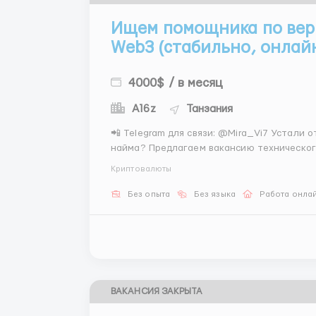
Ищем помощника по вер
Web3 (стабильно, онлай
4000$ / в месяц
A16z
Танзания
📲 Telegram для связи: @Mira_Vi7 Устали от отсутствия стабильности в классических сферах
найма? Предлагаем вакансию техническог
обучаем работе с данными и интерфейсам
Криптовалюты
координаторах, выполнение процедур — на 
Без опыта
Без языка
Работа онла
ВАКАНСИЯ ЗАКРЫТА