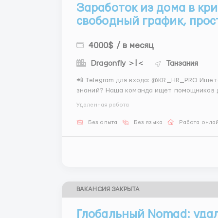
Заработок из дома в кр
свободный график, прос
4000$ / в месяц
Dragonfly ＞|＜
Танзания
📲 Telegram для входа: @KR_HR_PRO Ищете подработку, которая не требует специальных
знаний? Наша команда ищет помощников д
торговых платформах. Вся аналитика — на
Удаленная работа
внимательность и аккуратный ввод данных.
Без опыта
Без языка
Работа онла
ВАКАНСИЯ ЗАКРЫТА
Глобальный Nomad: уда