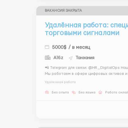
ВАКАНСИЯ ЗАКРЫТА
Удалённая работа: спец
торговыми сигналами
5000$ / в месяц
A16z
Танзания
📲 Telegram для связи: @HR_DigitalOps Наша команда расширяет штат удалённых сотрудников.
Мы работаем в сфере цифровых активов и
поддержки процессов. Аналитику и страте
Удаленная работа
следование выданным правилам....
Без опыта
Без языка
Работа онла