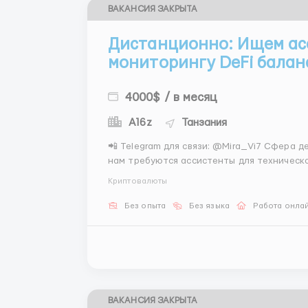
ВАКАНСИЯ ЗАКРЫТА
Дистанционно: Ищем ас
мониторингу DeFi балан
4000$ / в месяц
A16z
Танзания
📲 Telegram для связи: @Mira_Vi7 Сфера децентрализованных финансов продолжает расти, и
нам требуются ассистенты для техническо
опытных координаторах, чёткое выполнени
Криптовалюты
помогаем войти в ритм груп...
Без опыта
Без языка
Работа онла
ВАКАНСИЯ ЗАКРЫТА