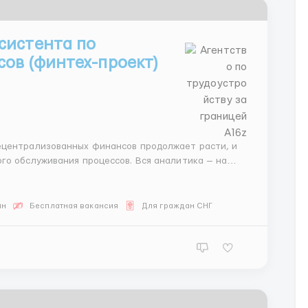
систента по
сов (финтех-проект)
го обслуживания процессов. Вся аналитика — на
е готовых сценариев — на Вас. Обучаем стабильно,
йн
Бесплатная вакансия
Для граждан СНГ