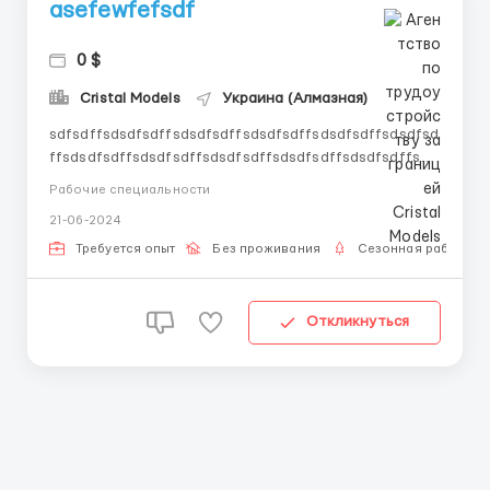
asefewfefsdf
0 $
Cristal Models
Украина (Алмазная)
sdfsdffsdsdfsdffsdsdfsdffsdsdfsdffsdsdfsdffsdsdfsd
ffsdsdfsdffsdsdfsdffsdsdfsdffsdsdfsdffsdsdfsdffsds
dfsdffsdsdfsdffsdsdfsdffsdsdfsdffsdsdfsdffsdsdfsdf
Рабочие специальности
fsdsdfsdffsdsdfsdffsdsdfsdffsdsdfsdffsdsdfsdffsdsd
21-06-2024
fsdffsdsdfsdffsdsdfsdffsdsdfsdffsdsdfsdffsdsdfsdff
sdsdfsdffsdsdfsdffsdsdfsdffsdsdfsdffsdsdfsdffsdsdf
Требуется опыт
Без проживания
Сезонная работа
...
Откликнуться