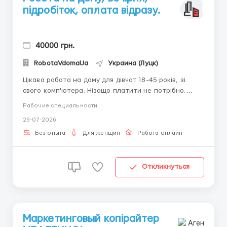
підробіток, оплата відразу.
40000 грн.
RobotaVdomaUa
Украина (Луцк)
Цікава робота на дому для дівчат 18-45 років, зі
свого комп'ютера. Нізащо платити не потрібно.
Виплату можна отримувати щодня будь-яким
Рабочие специальности
зручним для Вас способом. Якщо Ви комунікабельна і
29-07-2026
маєте посидючість - то ця робота принесе Вам
високий дохід. Працювати можна в будь-який ...
Без опыта
Для женщин
Работа онлайн
Откликнуться
Маркетинговый копірайтер