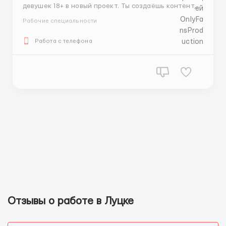
девушек 18+ в новый проект. Ты создаёшь контент, я
занимаюсь продвижением, стратегией и общением
Рабочие специальности
с подписчиками. Работа удалённая, доход от 2000$,
рост — по желанию. Если интересно — пиши. Тг
Работа с телефона
: @Lsss86 WhatsApp : +380989051672 ...
Отзывы о работе в Луцке