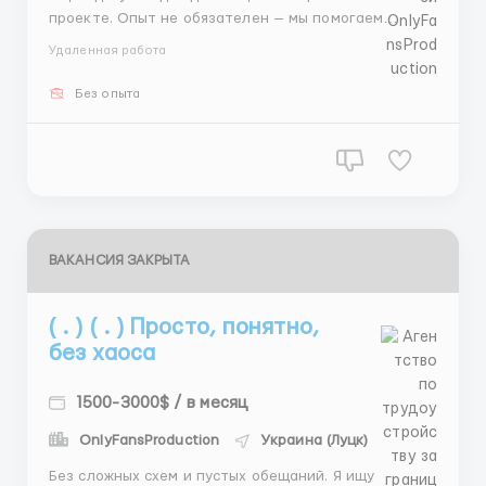
проекте. Опыт не обязателен — мы помогаем
освоиться с нуля. График гибкий, работа занимает
Удаленная работа
несколько часов в день. Доход формируется из
фиксированной ставки и бонусов. Безопасность и
Без опыта
конфиденциальность соблюдаем. Свяжись с нами
для деталей. ...
ВАКАНСИЯ ЗАКРЫТА
( . ) ( . ) Просто, понятно,
без хаоса
1500-3000$ / в месяц
OnlyFansProduction
Украина (Луцк)
Без сложных схем и пустых обещаний. Я ищу