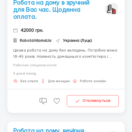
Робота на дому в зручний
для Вас час. Щоденна
оплата.
42000 грн.
RobotaVdomaUa
Украина (Луцк)
Цікава робота на дому без вкладень. Потрібна жінка
18-45 років. Наявність домашнього комп'ютера і
доступ до мережі Інтернет. Телефон і планшет для
Рабочие специальности
роботи не підходять!!! Вільний графік роботи з
5 дней назад
щоденною виплатою заробітної плати. За більш
детальною інформацією пишіть в telegr...
Без опыта
Для женщин
Работа онлайн
Откликнуться
Робота на дому, вечірня,