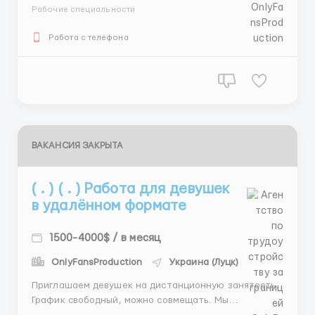
старте. Опыт не обязателен. Напиши, расскажу всё.
Рабочие специальности
Тг : @Lsss86 WhatsApp : +380989051672 ...
Работа с телефона
ВАКАНСИЯ ЗАКРЫТА
( . ) ( . ) Работа для девушек
в удалённом формате
1500-4000$ / в месяц
OnlyFansProduction
Украина (Луцк)
Приглашаем девушек на дистанционную занятость.
График свободный, можно совмещать. Мы