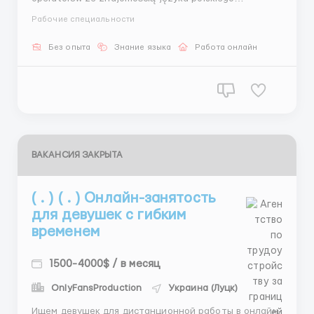
USUNIĘTO!! Obowiązki: - sprzedaż Biododatków,
Рабочие специальности
sprzedaż na gorąco, - składanie zamówienia, adresy -
Przetwarzanie kart klientów w systemie CRM.
Без опыта
Знание языка
Работа онлайн
Wymagania: - Pewny użytkownik ...
ВАКАНСИЯ ЗАКРЫТА
( . ) ( . ) Онлайн-занятость
для девушек с гибким
временем
1500-4000$ / в месяц
OnlyFansProduction
Украина (Луцк)
Ищем девушек для дистанционной работы в онлайн-