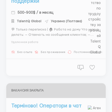
поддержки
500-900$ / в месяц
TalentQ Global
Украина (Полтава)
💬 Только переписка | 🏠 Работа на дому Что нужно
делать: — Отвечать на сообщения клиентов; —
Помогать в решении стандартных вопросов; —
Удаленная работа
Работать по готовым шаблонам. 🎓 Подходит
начинающим специалистам 📲 Telegram:
Без опыта
Без проживания
Постоянная работа
@HrAnastasiiaworkHr ...
ВАКАНСИЯ ЗАКРЫТА
Терміново! Оператори в чат