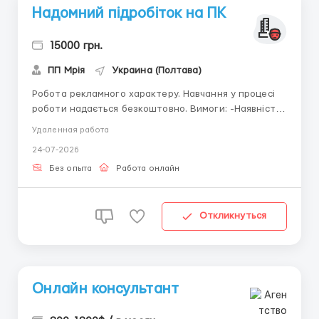
Надомний підробіток на ПК
15000 грн.
ПП Мрія
Украина (Полтава)
Робота рекламного характеру. Навчання у процесі
роботи надається безкоштовно. Вимоги: -Наявність
комп'ютера або планшета -Вільний доступ до
Удаленная работа
інтернету. -Знання офісних програм.
24-07-2026
-Комунікабельність, відповідальність. Умови: Графік
роботи гнучкий. Діяльність в онлайн режимі ПИШІТЬ
Без опыта
Работа онлайн
на Вайб...
Откликнуться
Онлайн консультант