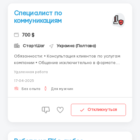
Специалист по
коммуникациям
700 $
СтартШаг
Украина (Полтава)
Обязанности: • Консультация клиентов по услугам
компании • Общение исключительно в формате
чата • Составление отчетов по проделанной
Удаленная работа
работе Требования: • Наличие всего необходимого
17-04-2025
для удаленной работы (ПК, стабильный интернет,
рабочее место) • Уверенный по...
Без опыта
Для мужчин
Откликнуться