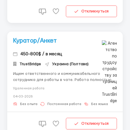
Откликнуться
Куратор/Анкет
450-800$ / в месяц
TrustBridge
Украина (Полтава)
Ищем ответственного и коммуникабельного
сотрудника для работы в чате. Работа полностью
дистанционная — идеально подходит для тех, кто
Удаленная работа
хочет работать из дома в удобное время. Ваши
04-03-2026
основные обязанности: • Ведение диалогов с
клиентами на платформе в текстовом формате •
Без опыта
Постоянная работа
Без языка
Ответы н...
Откликнуться