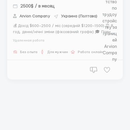
2500$ / в месяц
Arvion Company
Украина (Полтава)
💰 Дохід $600–2500 / міс (середній $1200–1500) ⏰ 8
год, денні/нічні зміни (фіксований графік) 🎓 Повне
навчання 🌐 Англійська – можна з перекладачем 💻
Удаленная работа
ПК/ноутбук, 18+ 📲 Реєстрація: ...
Без опыта
Для мужчин
Работа онлайн