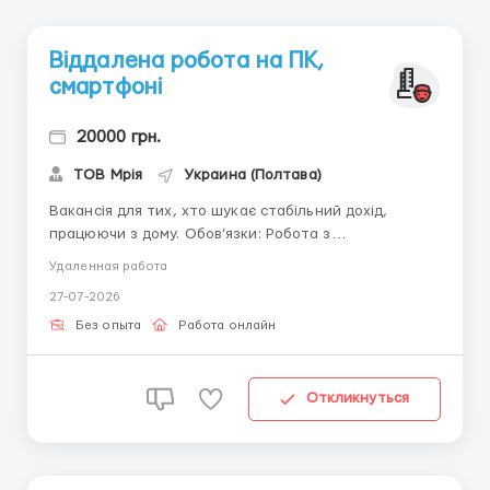
Віддалена робота на ПК,
смартфоні
20000 грн.
ТОВ Мрія
Украина (Полтава)
Вакансія для тих, хто шукає стабільний дохід,
працюючи з дому. Обов’язки: Робота з
інформаційними запитами клієнтів. Ведення бази
Удаленная работа
даних. Консультація клієнтів через інтернет. Умови:
27-07-2026
Зручний графік: працюєте у зручний для вас час.
Робота вдома, стабільна оплата. ПИШІТЬ на Вайбер
Без опыта
Работа онлайн
063...
Откликнуться