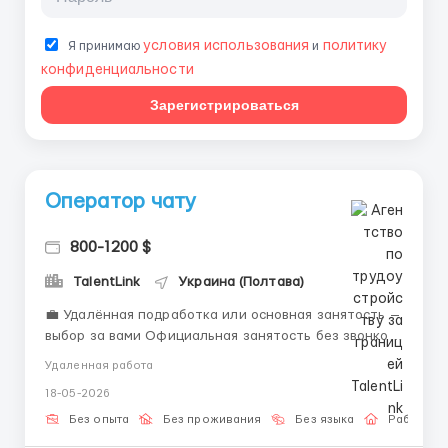
условия использования
политику
Я принимаю
и
конфиденциальности
Зарегистрироваться
Оператор чату
800-1200 $
TalentLink
Украина (Полтава)
💼 Удалённая подработка или основная занятость —
выбор за вами Официальная занятость без звонков
и личных встреч. Только текстовое общение. 🔳
Удаленная работа
Преимущества вакансии: • Свободный график; • Не
18-05-2026
требуется офис — вся работа удалённо; • Зарплата
вовремя + ...
Без опыта
Без проживания
Без языка
Работа о