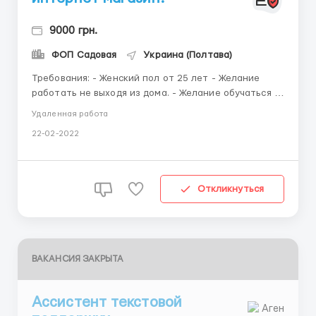
9000 грн.
ФОП Садовая
Украина (Полтава)
Требования: - Женский пол от 25 лет - Желание
работать не выходя из дома. - Желание обучаться и
при этом зарабатывать. - Наличие компьютера и
Удаленная работа
интернета. - Умение вести переговоры в сети
22-02-2022
интернет. Обязанности : - работа в сети интернет,
досках объявлений, на сайтах компании; - по...
Откликнуться
ВАКАНСИЯ ЗАКРЫТА
Ассистент текстовой