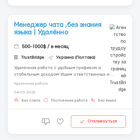
Менеджер чата ,без знания
языка | Удалённо
500-1000$ / в месяц
TrustBridge
Украина (Полтава)
Удалённая работа с удобным графиком и
стабильным доходом! Ищем ответственных и
активных людей для работы в онлайн-проекте.
Удаленная работа
Опыт не обязателен — мы всему научим с нуля! Что
04-03-2026
нужно от вас: Компьютер/ноутбук и стабильный
интернет; Ответственность, желание зарабатывать
Без опыта
Постоянная работа
Без языка
и развиваться; 8 ...
Откликнуться