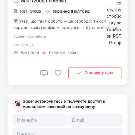
800-1200$ / в месяц
RST Group
Украина (Полтава)
🌍 Уяви, що твоя робота — це свобода: ти сам
керуєш своїм графіком, працюєш із будь-якої точки
світу та отримуєш зарплату у валюті. Не потрібно
Удаленная работа
вкладень, спеціальних знань чи досвіду — ми всьому
20-07-2026
навчимо та дамо підтримку 24/7. 📌 Що потрібно від
тебе: Ноутбук/ПК та стабільний ...
Без опыта
Работа онлайн
Откликнуться
Зарегистрируйтесь и получите доступ к
🚀
миллионам вакансий по всему миру