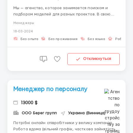
Мы — агенство, которое занимается поиском и
подбором моделей для разных проектов. В свою
команду ищем скаутов на удалённую занятость.
Менеджеры
Кого бы мы хотели видеть на этой должности :
18-03-2024
-Парни и Девушки 18−35лет -С хорошим уровнем
знания русского языка -Коммуникабельный...
Без опыта
Без проживания
Без языка
Работа о
Откликнуться
Менеджер по персоналу
13000 $
ООО Берег групп
Украина (Винница)
Потрібні онлайн співробітники у велику компанію.
Робота вдома (вільний графік, часткова зайнятість).