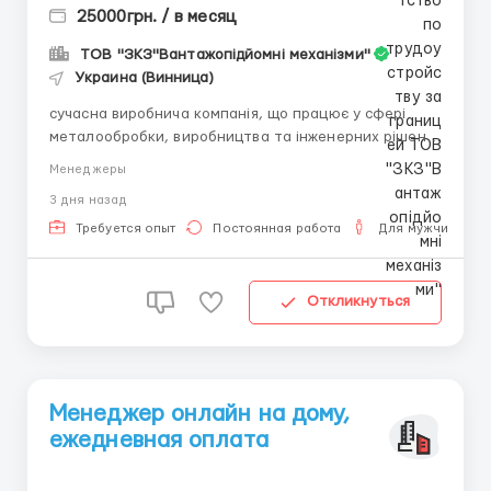
25000грн. / в месяц
ТОВ "ЗКЗ"Вантажопідйомні механізми"
Украина (Винница)
сучасна виробнича компанія, що працює у сфері
металообробки, виробництва та інженерних рішень,
запрошує до своєї команди відповідального,
Менеджеры
організованого та ініціативного адміністратора /
3 дня назад
офіс-менеджера. Основні обов’язки: оформлення та
супровід замовлень; ведення документообігу комп...
Требуется опыт
Постоянная работа
Для мужчин
Откликнуться
Менеджер онлайн на дому,
ежедневная оплата