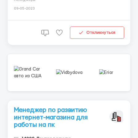
клиентов Требования: способность к обучению,
09-05-2023
знание ПК Условия: обучение бесплатное в режиме
онлайн, график работы - свободный telegram ...
Откликнуться
Менеджер по развитию
интернет-магазина для
работы на пк