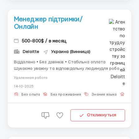
Менеджер підтримки/
Онлайн
500-800$ / в месяц
Deloitte
Украина (Винница)
Віддалено • Без дзвінків • Стабільна оплата
Шукаємо уважну та відповідальну людинудля роботи
з текстовими повідомленнями . Якщо вам комфортно
Удаленная работа
працювати за комп’ютером у спокійному ритмі —
14-10-2025
приєднуйтесь до нашої команди! 🧾 Ваші основні
обов’язки: ...
Без опыта
Без проживания
Знание языка
Работ
Откликнуться