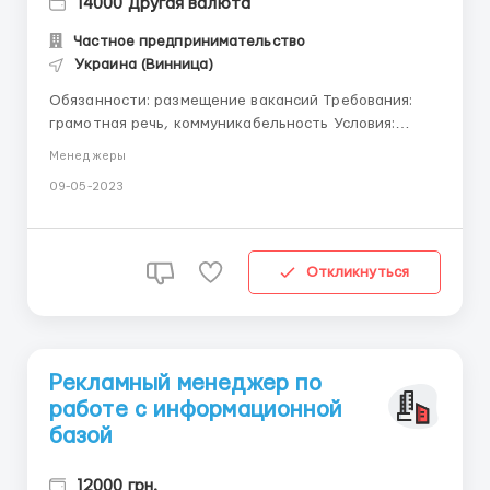
14000 Другая валюта
Частное предпринимательство
Украина (Винница)
Обязанности: размещение вакансий Требования:
грамотная речь, коммуникабельность Условия:
бесплатное онлайн обучение, карьерный рост
Менеджеры
Telegram:@romanive16svetlana, Gmail:
09-05-2023
romanivsvetlana718@gmail.com . ...
Откликнуться
Рекламный менеджер по
работе с информационной
базой
12000 грн.