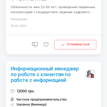
Обязанности: жен.23-50 лет, проведение первичных
консультаций с кандидатами, ведение кадрового
учета Требования: коммуникабельность,
Менеджеры
ответственность, внимательность Условия:
25-01-2023
удалённая работа на дому, дружный и приветливый
коллектив, премии и подарки за хорошую работу,
бесплатное обучение telegra...
Откликнуться
Информационный менеджер
по работе с клиентам по
работе с информацией
12000 грн.
Частное предпринимательство
Украина (Винница)