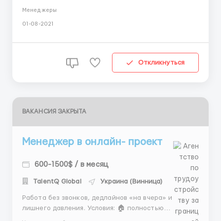
постоянно увеличивающийся доход, то тогда нам по
Менеджеры
пути! Это предложение для серьёзных людей,
01-08-2021
которые готовы много работать и получать
хороший доход от этого! Пишите, отвечу на все
вопросы. Требования к соискатель...
Откликнуться
ВАКАНСИЯ ЗАКРЫТА
Менеджер в онлайн- проект
600-1500$ / в месяц
TalentQ Global
Украина (Винница)
Работа без звонков, дедлайнов «на вчера» и
лишнего давления. Условия: 🏠 полностью
удалённая занятость 💵 оплата в долларах ⏳ аванс