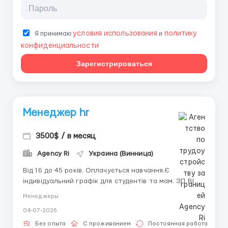
условия использования
политику
Я принимаю
и
конфиденциальности
Зарегистрироваться
Менеджер hr
3500$ / в месяц
Agency Ri
Украина (Винница)
Від 16 до 45 років. Оплачується навчання.Є
індивідуальний графік для студентів та мам. ЗП ВІД
1700-2500$+ Ставка 36000грн/ 800$ + 20% Графік
Менеджеры
Пн-пт: 8:00-17:30 Сб-нд вихідні Умови: Комфортний
04-07-2026
офіс • Под-системи та одноразки, дозволено в офісі
курити • ЗП ви...
Без опыта
С проживанием
Постоянная работа