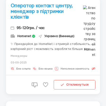
Оператор контакт центру,
менеджер з підтримки
клієнтів
95-120грн. / час
Homenet
Украина (Винница)
✨ Приєднуйся до HomeNet і отримуй стабільність,
кар'єрний ріст і можливість заробляти більше вже
цієї осені! ⭐️ Досвід не обов’язковий — навчимо
Менеджеры
всьому з нуля! Що ти отримаєш: 💵 Погодинна
03-09-2025
оплата, 95 - 120 грн / год ⏱️ Гнучкий графік + два
плаваючих вих...
Без опыта
Без языка
Неполная занятость
Беспл
Откликнуться