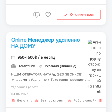
Откликнуться
Online Менеджер удаленно
НА ДОМУ
950-1500$ / в месяц
TalentLink
Украина (Винница)
ИЩЕМ ОПЕРАТОРА ЧАТА 💻 (БЕЗ ЗВОНКОВ)
🔹 Формат: Удаленно / Текстовая переписка
🔹 График: 8 часов (утро/день/ночь)
Удаленная работа
🔹 Оплата: Выплаты + бонусы Требования: — 18+ —
04-06-2026
ПК или Ноутбук (обязательно!) — Грамотность и
ответственность Задачи: — ...
Без опыта
Без проживания
Работа онлайн
Для 