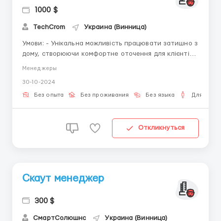
1000 $
TechCrom
Украина (Винница)
Умови: - Унікальна можливість працювати затишно з
дому, створюючи комфортне оточення для клієнтів.
- На вас чекає не тільки цінний досвід, а й щедро
Менеджеры
оплачуване стажування, винагорода за ваше
30-10-2024
прагнення до професійного зростання. - Гнучкий
графік роботи підлаштовується під ваші уподобання,
Без опыта
Без проживания
Без языка
Для мужч
щоб ви...
Откликнуться
Скаут менеджер
300 $
СмартСолюшнс
Украина (Винница)