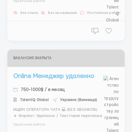
Удаленная работа
через 14 дней Требования: 🖥 ПК или ноутбук 📶
стабильный интернет ✍️ уверенное владение
Без опыта
Без проживания
Постоянная работа
письменной речью Обязанности: 💬 ведение т...
ВАКАНСИЯ ЗАКРЫТА
Online Менеджер удаленно
750-1000$ / в месяц
TalentQ Global
Украина (Винница)
ИЩЕМ ОПЕРАТОРА ЧАТА 💻 (БЕЗ ЗВОНКОВ)
🔹 Формат: Удаленно / Текстовая переписка
🔹 График: 8 часов (утро/день/ночь)
Удаленная работа
🔹 Оплата: Выплаты + бонусы Требования: — 18+ —