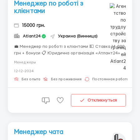
Менеджер по роботі з
клієнтами
15000 грн.
Atlant24
Украина (Винница)
💼 Менеджер по роботі з клієнтами 💵 Ставка 14 000
грн + бонуси 📋 Юридична організація «Атлант24»
Наша компанія займається захистом прав водіїв по
Менеджеры
всій території України. 🔹Пропонуємо: - Стабільний
12-12-2024
графік: Пн-Пт з 9:00 до 17:00 - Робота в зручному і
новому офісі - Без...
Без опыта
Без проживания
Постоянная работа
Откликнуться
Менеджер чата