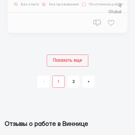
ПК или Ноутбук (обязательно!) — Грамотность и
Без опыта
Без проживания
Постоянная работа
ответственность Задачи: — ...
Показать еще
<
1
2
>
Отзывы о работе в Виннице