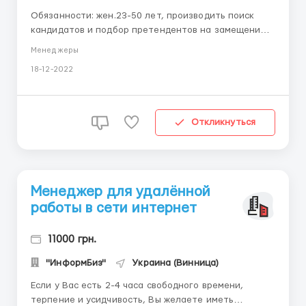
Обязанности: жен.23-50 лет, производить поиск
кандидатов и подбор претендентов на замещение
вакантных должностей Требования:
Менеджеры
коммуникабельность дисциплинированность
18-12-2022
Условия: совмещение с основным местом работы
или учебы viber или telegram ...
Откликнуться
Менеджер для удалённой
работы в сети интернет
11000 грн.
"ИнформБиз"
Украина (Винница)
Если у Вас есть 2-4 часа свободного времени,
терпение и усидчивость, Вы желаете иметь