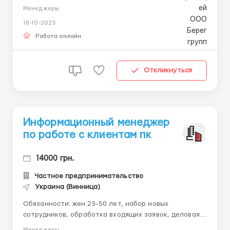
Можна без досвіду роботи. Наявність виходу в
Менеджеры
інтернет, підбір персоналу на сайтах
18-10-2023
працевлаштування, робота з електронною поштою.
Деталі на Вайбер ...
Работа онлайн
Откликнуться
Информационный менеджер
по работе с клиентам пк
14000 грн.
Частное предпринимательство
Украина (Винница)
Обязанности: жен.23-50 лет, набор новых
сотрудников, обработка входящих заявок, деловая
переписка, ответы на вопросы и привлечение
Менеджеры