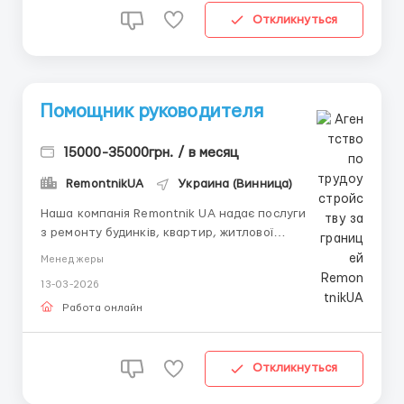
Откликнуться
Помощник руководителя
15000-35000грн. / в месяц
RemontnikUA
Украина (Винница)
Наша компанія Remontnik UA надає послуги
з ремонту будинків, квартир, житлової
та комерційної нерухомості під ключ з гарантією 5
Менеджеры
років. Наша мета — створювати затишні
13-03-2026
та функціональні простори для наших клієнтів,
надаючи високоякісні послуги ремонту, реставра...
Работа онлайн
Откликнуться