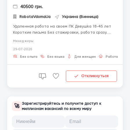
40500 грн.
RobotaVdomaUa
Украина (Винница)
Удаленная работа на своем ПК Дeвушkа 18-45 лет
Короткие письма Без стажировки, работа сразу.
Доступное, бесплатное пошаговое обучение. Для
Менеджеры
получения детальной информации пишите в
29-07-2026
telegram +38(068) 584 84 08 @robotaUAdoma ...
Без опыта
Без языка
Для женщин
Работа онлай
Откликнуться
Зарегистрируйтесь и получите доступ к
🚀
миллионам вакансий по всему миру