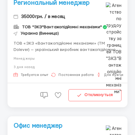
Региональный менеджер
35000грн. / в месяц
ТОВ "ЗКЗ"Вантажопідйомні механізми"
Украина (Винница)
ТОВ «ЗКЗ «Вантажопідйомні механізми» (ТМ
Dolever) — український виробник вантажопідйомного
та перевантажувального обладнання та компанія з
Менеджеры
повним циклом металообробки (лазерна різка,
3 дня назад
гнуття, токарні роботи, зварювання). Посилання на
сторінку компанії для ознайомлення ...
Требуется опыт
Постоянная работа
Для мужчин
Откликнуться
Офис менеджер