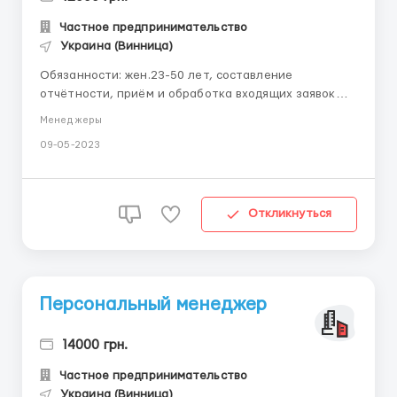
Частное предпринимательство
Украина (Винница)
Обязанности: жен.23-50 лет, составление
отчётности, приём и обработка входящих заявок
Требования: оперативность, доброжелательность,
Менеджеры
нацеленность на результат, готовность к обучаться
09-05-2023
и выполнять поручения менеджера Условия:
совмещение с основным местом работы или учебы.
Telegram ...
Откликнуться
Персональный менеджер
14000 грн.
Частное предпринимательство
Украина (Винница)