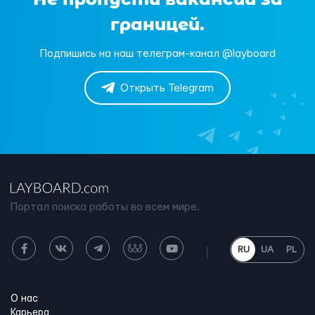
границей.
Подпишись на наш телеграм-канал @layboard
Открыть Telegram
Портал поиска работы во всем мире.
RU
UA
PL
О нас
Карьера