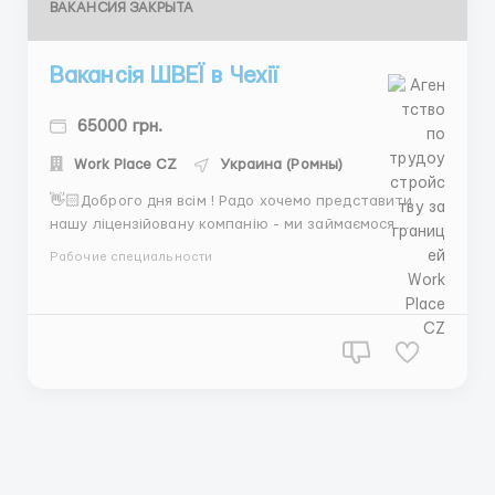
ВАКАНСИЯ ЗАКРЫТА
Вакансія ШВЕЇ в Чехії
65000 грн.
Work Place CZ
Украина (Ромны)
👋🏻Доброго дня всім ! Радо хочемо представити
нашу ліцензійовану компанію - ми займаємося
працевлаштуванням в 🇨🇿Чехії ! - Наразі актуальні
Рабочие специальности
вакансії для 🧵ШВЕЙ! Організовуємо поїздку ,
допомагаємо у відкритті візи та гарантуємо приємну
співпрацю ! • Заробітня плата 60000- 70000грн / мі...