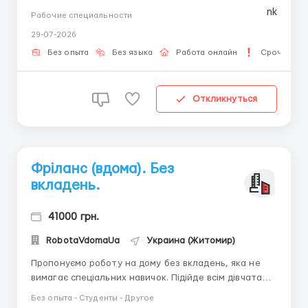
Стабильные выплаты – Обучение с нуля – Работа в
Рабочие специальности
чате 🗂 Задачи: – Ответы клиентам – Переписка по
29-07-2026
инструкциям – Ведение диалога 🖥 Требования: – ПК
...
Без опыта
Без языка
Работа онлайн
Срочная р
Откликнуться
Фріланс (вдома). Без
вкладень.
41000 грн.
RobotaVdomaUa
Украина (Житомир)
Пропонуємо роботу на дому без вкладень, яка не
вимагає спеціальних навичок. Підійде всім дівчатам
(18-45 років) у кого знайдеться 3-4 години вільного
Без опыта - Студенты - Другое
часу і є бажання заробляти Навчання в процесі