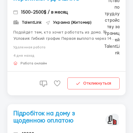
1500-2500$ / в месяц
TalentLink
Украина (Житомир)
Подойдёт тем, кто хочет работать из дома. 🎯
Условия: Гибкий график Первая выплата через 14
дней после начала работы Поддержка куратора
Удаленная работа
Обучение перед началом работы Для отклика:
4 дня назад
Напишите в Telegram : @ViktoriiaHRrecruiter мы
ответим, предоставим подробную инфор...
Работа онлайн
Откликнуться
Підробіток на дому з
щоденною оплатою