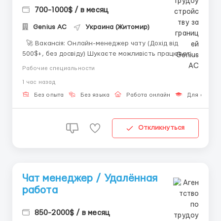
700-1000$ / в месяц
Genius AС
Украина (Житомир)
🚀 Вакансія: Онлайн-менеджер чату (Дохід від
500$+, без досвіду) Шукаєте можливість працювати
з дому та отримувати стабільний дохід? Що
Рабочие специальности
потрібно робити: • вести текстову комунікацію; •
1 час назад
підтримувати активність у чатах; • працювати з
інформацією на платформі...
Без опыта
Без языка
Работа онлайн
Для студен
Откликнуться
Чат менеджер / Удалённая
работа
850-2000$ / в месяц