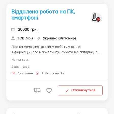
Віддалена робота на ПК,
смартфоні
20000 грн.
ТОВ Мрія
Украина (Житомир)
Пропонуємо дистанційну роботу у сфері
інформаційного маркетингу. Робота не складна, але
потребує уважності. Обов’язки: Надання
Менеджеры
консультацій клієнтам. Реєстрація нових
2 дня назад
користувачів у базі. Ведення звітності за готовими
інструкціями. Умови: Робота з дому, вільний графік.
Без опыта
Работа онлайн
Зайнятіс...
Откликнуться