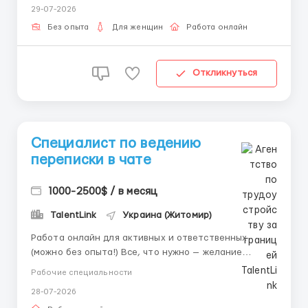
29-07-2026
роботи. Вимога: Жінка 18-45 років , наявність ПК і
вільного виходу в інтернет, впевне...
Без опыта
Для женщин
Работа онлайн
Откликнуться
Специалист по ведению
переписки в чате
1000-2500$ / в месяц
TalentLink
Украина (Житомир)
Работа онлайн для активных и ответственных
(можно без опыта!) Все, что нужно — желание
зарабатывать и стабильный интернет! Мы всему
Рабочие специальности
научим. Кого мы ищем: Людей, готовых работать на
28-07-2026
результат; Пунктуальных и усидчивых сотрудников;