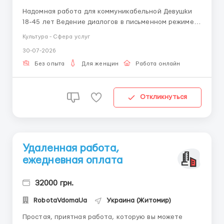
Надомная работа для коммуникабельной Дeвушkи
18-45 лет Ведение диалогов в письменном режиме.
Набор небольших текстовых сообщений. От Вас
Культура - Сфера услуг
требуется собственный ПК или ноутбук Обучение в
30-07-2026
процессе работы. Никаких вложений от Вас не
требуется. Для получения д...
Без опыта
Для женщин
Работа онлайн
Откликнуться
Удаленная работа,
ежедневная оплата
32000 грн.
RobotaVdomaUa
Украина (Житомир)
Простая, приятная работа, которую вы можете