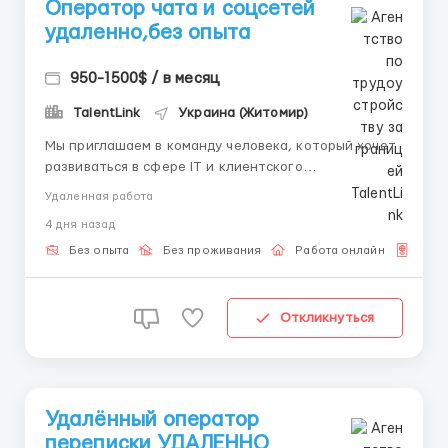
Оператор чата и соцсетей
удаленно,без опыта
950-1500$ / в месяц
TalentLink
Украина (Житомир)
Мы приглашаем в команду человека, который хочет
развиваться в сфере IT и клиентского
обслуживания. Условия: – Свободная локация (нужен
Удаленная работа
только стабильный интернет). – Комфортный
4 дня назад
формат без офисных затрат. – Постоянная основа и
честные выплаты. – Слот времени можно выбра...
Без опыта
Без проживания
Работа онлайн
Для 
Откликнуться
Удалённый оператор
переписки УДАЛЕННО