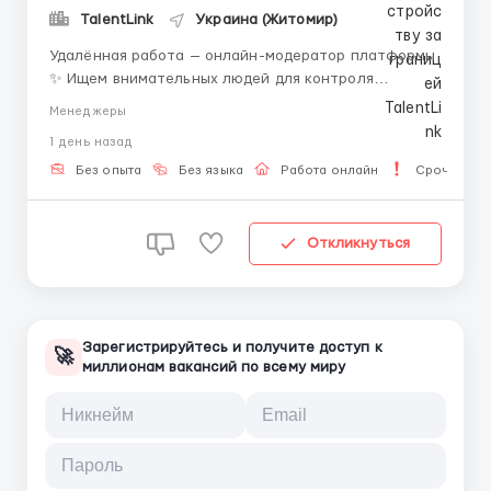
TalentLink
Украина (Житомир)
Удалённая работа — онлайн-модератор платформы
✨ Ищем внимательных людей для контроля
текстового контента и общения на онлайн-
Менеджеры
платформе. Работа спокойная и структурированная.
1 день назад
Условия: — Полностью удалённая работа; —
Обучение с первого дня; — Стабильные выплаты;
Без опыта
Без языка
Работа онлайн
Срочная р
&mdas...
Откликнуться
Зарегистрируйтесь и получите доступ к
🚀
миллионам вакансий по всему миру