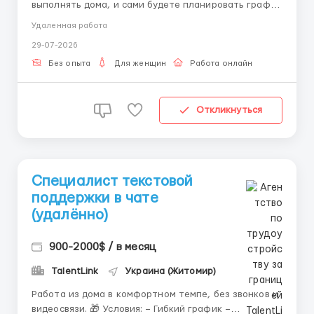
выполнять дома, и сами будете планировать график
своей работы. Требования: женщина 18-55 лет;
Удаленная работа
наличие домашнего компьютера ; доступ к internet
29-07-2026
ресурсу; усидчивость; целеустремленность;
коммуникабельность. Обязанности: написание
Без опыта
Для женщин
Работа онлайн
коротких пи...
Откликнуться
Специалист текстовой
поддержки в чате
(удалённо)
900-2000$ / в месяц
TalentLink
Украина (Житомир)
Работа из дома в комфортном темпе, без звонков и
видеосвязи. 🎁 Условия: – Гибкий график –