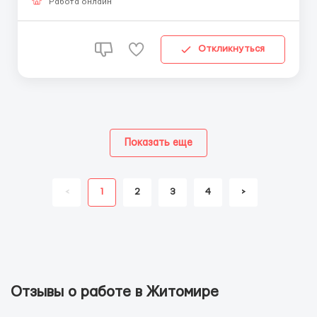
Кандидатов с грамотной письменной речью; Тех, ...
Работа онлайн
Откликнуться
Показать еще
<
1
2
3
4
>
Отзывы о работе в Житомире