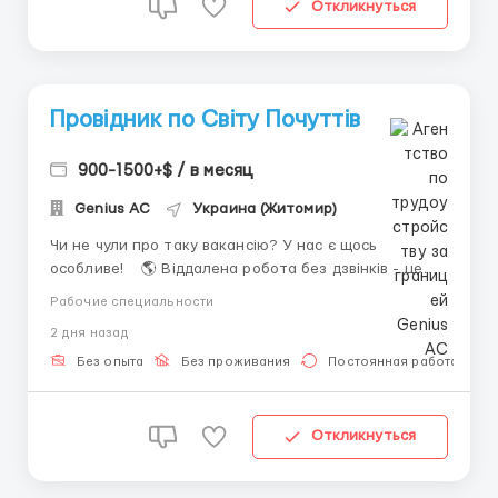
Откликнуться
Провідник по Світу Почуттів
900-1500+$ / в месяц
Genius AС
Украина (Житомир)
Чи не чули про таку вакансію? У нас є щось
особливе! 🌎 Віддалена робота без дзвінків - це
реально! 💵 Заробіток від $900 до $2000 - на
Рабочие специальности
місяць Ми шукаємо відповідальних співробітників
2 дня назад
для спілкування з клієнтами у чаті. Навіть якщо ви не
розмовляєте м...
Без опыта
Без проживания
Постоянная работа
Откликнуться