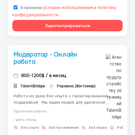
условия использования
политику
Я принимаю
и
конфиденциальности
Зарегистрироваться
Модератор - Онлайн
работа
800-1200$ / в месяц
TalentBridge
Украина (Житомир)
Работа из дома без опыта с гарантированной
поддержкой Мы ищем людей для удалённой
работы, которую можно освоить с нуля Если вы
Удаленная работа
хотите стабильный доход без вложений и давления,
1 день назад
эта вакансия для вас Обязанности: — Ведение
переписки с клиентами в чатах — О...
Без опыта
Без проживания
Без языка
Работа о