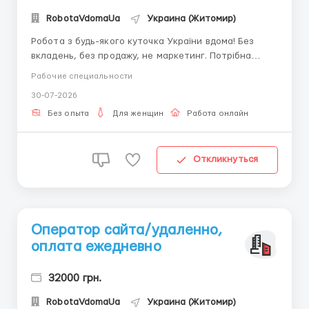
RobotaVdomaUa
Украина (Житомир)
Робота з будь-якого куточка України вдома! Без
вкладень, без продажу, не маркетинг. Потрібна
дівчина/жінка від 18-45 років Написання листів,
Рабочие специальности
періодичний вихід онлайн (без роздягання),
30-07-2026
комунікабельність, посидючість. Компанія працює на
ринку Укр...
Без опыта
Для женщин
Работа онлайн
Откликнуться
Оператор сайта/удаленно,
оплата ежедневно
32000 грн.
RobotaVdomaUa
Украина (Житомир)