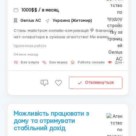
1000$$ / в месяц
Genius AС
Украина (Житомир)
Стань майстром онлайн-комунікацій 💬 Вакансія
чат-оператора в сучасне агентство! Ми вчимо
монетизувати спілкування. 📍 Обов'язки: Підтримка
Удаленная работа
діалогів, створення інтересу, робота з анкетами. 💵
34 мин. назад
Гроші: Виплати 15-18 числа. Аванси доступні вже
після першої заробленої сотні! 📅 Режим: З...
Без опыта
Без языка
Работа онлайн
Для студен
Откликнуться
Можливість працювати з
дому та отримувати
стабільний дохід