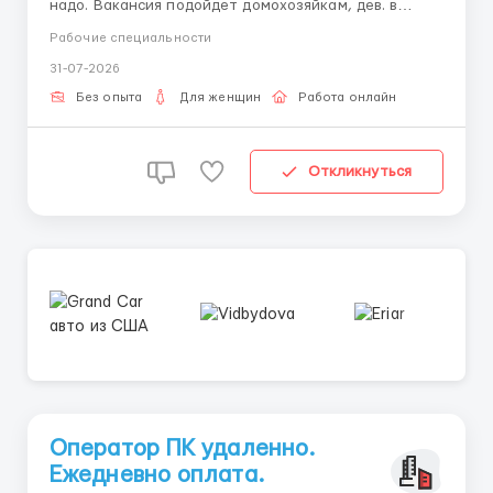
надо. Вакансия подойдет домохозяйкам, дев. в
декрете, а так же тем, кто ищет подработку или с
Рабочие специальности
совмещением с основным местом работы. Работа
31-07-2026
информационного характера. Короткие написания
писем. Заявки...
Без опыта
Для женщин
Работа онлайн
Откликнуться
Оператор ПК удаленно.
Ежедневно оплата.