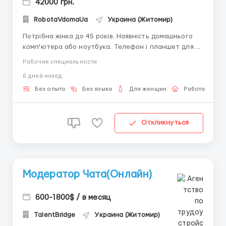
42000 грн.
RobotaVdomaUa
Украина (Житомир)
Потрібна жінка до 45 років. Наявність домашнього
комп'ютера або ноутбука. Телефон і планшет для
роботи не підходять. Консультування, підтримка і
Рабочие специальности
онлайн спілкування з клієнтами компанії.
6 дней назад
Безкоштовне навчання. Заявки приймаються, тільки
- пишіть в telegram + 38(068) 584-84-08 ...
Без опыта
Без языка
Для женщин
Работа онлай
Откликнуться
Модератор Чата(Онлайн)
600-1800$ / в месяц
TalentBridge
Украина (Житомир)