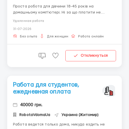
Проста робота для дівчини 18-45 років на
домашньому комп'ютері. Ні за що платити не
потрібно. Наявність ПК і доступ до мережі Інтернет.
Удаленная работа
Написання коротких листів, підтримка клієнтів
31-07-2026
компанії. Працювати можна в будь-який час доби.
Детальніше пишіть в telegram + 38(068) 584-84-...
Без опыта
Для женщин
Работа онлайн
Откликнуться
Работа для студентов,
ежедневная оплата
40000 грн.
RobotaVdomaUa
Украина (Житомир)
Работа ведется только дома, никуда ездить не