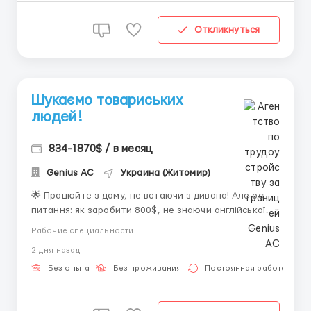
Откликнуться
Шукаємо товариських
людей!
834-1870$ / в месяц
Genius AС
Украина (Житомир)
🌟 Працюйте з дому, не встаючи з дивана! Але ось
питання: як заробити 800$, не знаючи англійської?
🤔 💬 Відповідь проста - листуйтеся з клієнтами,
Рабочие специальности
використовуючи перекладач і свій ноутбук! 🚀
2 дня назад
Кар'єрне зростання? Так, у нас він можливий, але ми
не обіцяємо, ...
Без опыта
Без проживания
Постоянная работа