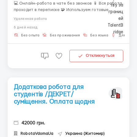
💻 Онлайн-работа в чате без звонков 📱 Вся работа
проходит в переписке 🧩 Используем готовые
инструкции и переводчик 😌 Никакого стресса и
Удаленная работа
давления 🎓 Мы предлагаем: ✨ Обучение с нуля 🤝
6 дней назад
Поддержку наставников 🌈 Дружную команду
📌 Требования: 💻 К...
Без опыта
Без проживания
Без языка
Для мужч
Откликнуться
Додаткова робота для
студентів /ДЕКРЕТ/
суміщення. Оплата щодня
42000 грн.
RobotaVdomaUa
Украина (Житомир)