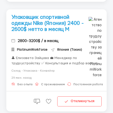
Упаковщик спортивной
одежды Nike (Япония) 2400 -
2600$ нетто в месяц M
2800-3200$ / в месяц
PlatinumWorkforce
Япония (Токио)
👤 Елизавета Зайцева 💼 Менеджер по
трудоустройству ✅ Консультация и подбор вакансий
за границей ✅ Сопровождение на всех этапах
Склад - Упаковка - Конвейер
оформления ✅ Работа только с проверенными
29 мин. назад
работодателями 📲 Связь: WhatsApp / Telegram: +44
7836 697670 Место работы: Япония (Токио / Осака
Без опыта
С проживанием
Постоянная работа
/ Кобе ...
Откликнуться