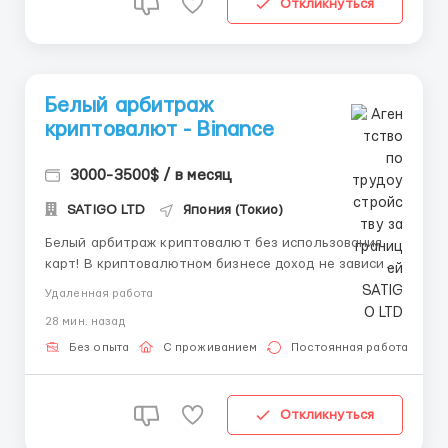
Откликнуться
Белый арбитраж
криптовалют - Binance
3000-3500$ / в месяц
SATIGO LTD
Япония (Токио)
Белый арбитраж криптовалют без использования
карт! В криптовалютном бизнесе доход не зависит
от прихоти работодателя или нестабильных
Удаленная работа
рыночных условий. Мы предлагаем вам
28 мин. назад
стабильность, проверенные инструменты и чёткую
стратегию для заработка с минимальными рисками.
Без опыта
С проживанием
Постоянная работа
Почему это работает? Мы не г...
Откликнуться