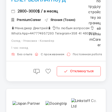
2800-3000$ / в месяц
PremiumCareer
Япония (Токио)
🧳Менеджер Дмитрий🧳 👌По любым вопросам 👌
WhatsApp+447774957293 Telegram+358 41 4802275
Компания: "Сакура Чай"株式会社 (Sakura Tea Co.,
Склад - Упаковка - Конвейер
Ltd.) Местоположение: Киото, Япония Тип
1 час назад
занятости: Полный рабочий день О компании
"Сакура Чай" &n...
Без опыта
С проживанием
Постоянная работа
Откликнуться