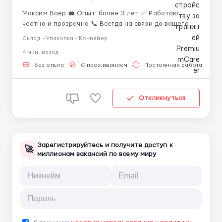
Максим Ваер 💼 Опыт: более 3 лет ✅ Работаю
честно и прозрачно 📞 Всегда на связи до вашего
трудоустройства 📲 Контактные данные: ✅ Telegram:
Склад - Упаковка - Конвейер
+447777200659 ✅ WhatsApp: +447503399890
4 мин. назад
+447436738481 Условия: -нужны рабочие на
сортировку чая; -8/10/12(по желанию) часово...
Без опыта
С проживанием
Постоянная работа
Откликнуться
Зарегистрируйтесь и получите доступ к
🚀
миллионам вакансий по всему миру