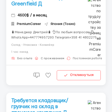
Greenfield Д
4600$ / в месяц
PremiumCareer
Япония (Токио)
🧳Менеджер Дмитрий🧳 👌По любым вопросам 👌
WhatsApp+447774957293 Telegram+358 41 4802275
Требования: Обязанности: Сортировка упаковок чая;
Склад - Упаковка - Конвейер
Упаковка чая в коробку; Подготовка к отправке;
1 час назад
Контроль качества упаковки; Маркировка коробки
работа сидячая , есть перерывы кажды...
Без опыта
С проживанием
Постоянная работа
Откликнуться
Требуется кладовщик/
грузчик на склад в