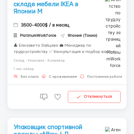
складе мебели IKEA в
Японии M
3500-4000$ / в месяц
PlatinumWorkforce
Япония (Токио)
👤 Елизавета Зайцева 💼 Менеджер по
трудоустройству ✅ Консультация и подбор вакансий
за границей ✅ Сопровождение на всех этапах
Склад - Упаковка - Конвейер
оформления ✅ Работа только с проверенными
1 час назад
работодателями 📲 Связь: WhatsApp / Telegram: +44
7836 697670 Вакансия: Комплектовщик заказов на
Без опыта
С проживанием
Постоянная работа
складе мебели...
Откликнуться
Упаковщик спортивной