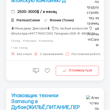
японскую компанию Д
2500-3000$ / в месяц
PremiumCareer
Япония (Токио)
🧳Менеджер Дмитрий🧳 👌По любым вопросам 👌
WhatsApp+447774957293 Telegram+358 41 4802275
На данный момент открыта вакансия: Кладовщик/
Склад - Упаковка - Конвейер
грузчик на складе (префектура Тояма, Япония) От
1 час назад
Вас: - Принимать товары (посылки, колеса,
автокомпоненты) на склад; - Переупаковывать
Без опыта
С проживанием
Постоянная работа
товары; - Выполнят...
Откликнуться
Упаковщик техники
Samsung в
Дубае(ЖИЛЬЁ,ПИТАНИЕ,ПЕР