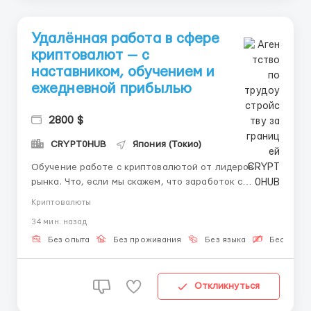
Удалённая работа в сфере
криптовалют — с
наставником, обучением и
ежедневной прибылью
2800 $
CRYPT0HUB
Япония (Токио)
Обучение работе с криптовалютой от лидеров
рынка. Что, если мы скажем, что заработок с
криптовалютами не связан с рисками, сложными
Криптовалюты
аналитическими расчетами и головной болью? Что
34 мин. назад
если результат зависит не от случайности, а от
вашей активности и желаний? Это не очередное
Без опыта
Без проживания
Без языка
Бесплатн
обещание "быстрого...
Откликнуться