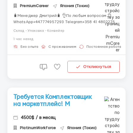
PremiumCareer
Япония (Токио)
🧳Менеджер Дмитрий🧳 👌По любым вопросам 👌
WhatsApp+447774957293 Telegram+358 41 4802275
Вакансия на заводе игрушек "LEGO": работники по
Склад - Упаковка - Конвейер
производству и упаковке. Обязанности: Участие в
1 час назад
производственных процессах; Упаковка игрушек
согласно стандартам; Соблюдение нор...
Без опыта
С проживанием
Постоянная работа
Откликнуться
Требуется Комплектовщик
на маркетплейс! M
4500$ / в месяц
PlatinumWorkforce
Япония (Токио)