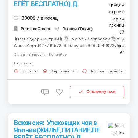
ЕЛЁТ БЕСПЛАТНО) Д
3000$ / в месяц
PremiumCareer
Япония (Токио)
🧳Менеджер Дмитрий🧳 👌По любым вопросам 👌
WhatsApp+447774957293 Telegram+358 41 4802275
Присоединяйтесь к команде Samsung в Дубае!
Склад - Упаковка - Конвейер
Вакансия: Упаковщик техники Samsung
1 час назад
Компания: Samsung Gulf Electronics Локация: Дубай,
ОАЭ Занятость: Полный рабочий день Samsung ...
Без опыта
С проживанием
Постоянная работа
Откликнуться
Вакансия: Упаковщик чая в
Японии(ЖИЛЬЁ,ПИТАНИЕ,ПЕ
РЕЛЁТ БЕСПЛАТНО) Д