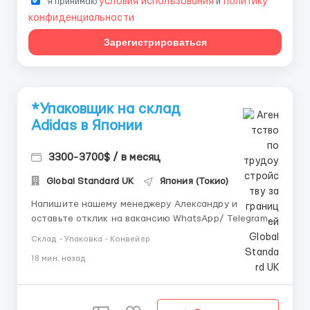
условия использования
политику
Я принимаю
и
конфиденциальности
Зарегистрироваться
*Упаковщик на склад
Adidas в Японии
3300-3700$ / в месяц
Global Standard UK
Япония (Токио)
Напишите нашему менеджеру Александру и
оставьте отклик на вакансию WhatsApp/ Telegram /
IMO +44 73 4722 9780 📱 Telegram: +44 73 4722 9780
Склад - Упаковка - Конвейер
📱 IMO: +44 73 4722 9780 📱 WhatsApp : +44 73 4722
18 мин. назад
9780 📱 Telegram:@manager_Alexandr_E Вакансия:
Упаковщик на склад Adidas в Японии
📍 Местоположени...