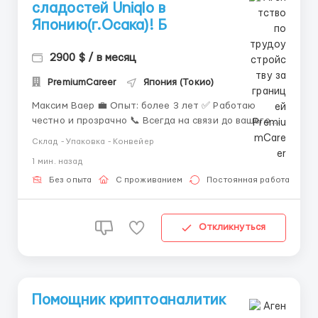
сладостей Uniqlo в
Японию(г.Осака)! Б
2900 $ / в месяц
PremiumCareer
Япония (Токио)
Максим Ваер 💼 Опыт: более 3 лет ✅ Работаю
честно и прозрачно 📞 Всегда на связи до вашего
трудоустройства 📲 Контактные данные: ✅ Telegram:
Склад - Упаковка - Конвейер
+447777200659 ✅ WhatsApp: +447503399890
1 мин. назад
+447436738481 Требуются работники в компанию
Uniqlo на склад: Локация: Япония, г. Ос...
Без опыта
С проживанием
Постоянная работа
Откликнуться
Помощник криптоаналитик