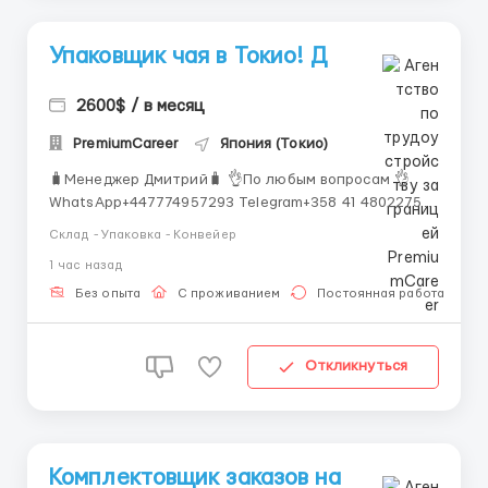
Упаковщик чая в Токио! Д
2600$ / в месяц
PremiumCareer
Япония (Токио)
🧳Менеджер Дмитрий🧳 👌По любым вопросам 👌
WhatsApp+447774957293 Telegram+358 41 4802275
Условия: -нужны рабочие на сортировку чая;
Склад - Упаковка - Конвейер
-8/10/12(по желанию) часовой рабочий день;
1 час назад
-график 5/2, но возможны переработки; -только
официальное трудоустройство по рабочей визе
Без опыта
С проживанием
Постоянная работа
-жилье оплачива...
Откликнуться
Комплектовщик заказов на