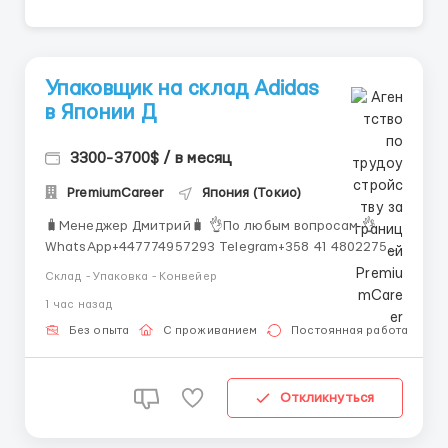
Упаковщик на склад Adidas
в Японии Д
3300-3700$ / в месяц
PremiumCareer
Япония (Токио)
🧳Менеджер Дмитрий🧳 👌По любым вопросам 👌
WhatsApp+447774957293 Telegram+358 41 4802275
Вакансия: Упаковщик на склад Adidas в Японии
Склад - Упаковка - Конвейер
📍 Местоположение: Япония, город Осака
1 час назад
Адрес: Adidas Distribution Center, 2-1-3 Umeda, Kita-
ku, Osaka, 530-0001, Japan Описани...
Без опыта
С проживанием
Постоянная работа
Откликнуться