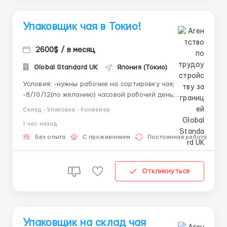
Упаковщик чая в Токио!
2600$ / в месяц
Global Standard UK
Япония (Токио)
Условия: -нужны рабочие на сортировку чая;
-8/10/12(по желанию) часовой рабочий день;
-график 5/2, но возможны переработки; -только
Склад - Упаковка - Конвейер
официальное трудоустройство по рабочей визе
1 час назад
-жилье оплачивается работодателем; Обязанности:
· фасовка готового чая на конвейере по упаковкам;
Без опыта
С проживанием
Постоянная работа
·...
Откликнуться
Упаковщик на склад чая