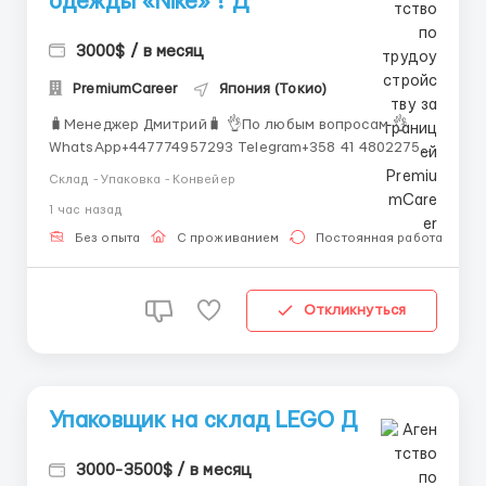
одежды «Nike» ! Д
3000$ / в месяц
PremiumCareer
Япония (Токио)
🧳Менеджер Дмитрий🧳 👌По любым вопросам 👌
WhatsApp+447774957293 Telegram+358 41 4802275
Описание вакансии: Хотите стать частью команды,
Склад - Упаковка - Конвейер
которая создает стильные и качественные
1 час назад
спортивные вещи, вдохновляющие людей по всему
миру? Присоединяйтесь к невероятному
Без опыта
С проживанием
Постоянная работа
путешествию в сердце Ток...
Откликнуться
Упаковщик на склад LEGO Д
3000-3500$ / в месяц