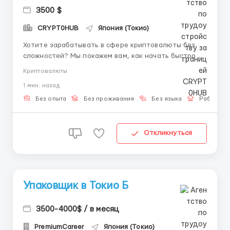
3500 $
CRYPT0HUB
Япония (Токио)
Хотите зарабатывать в сфере криптовалюты без
сложностей? Мы покажем вам, как начать быстро и
безопасно. Наша команда из профессионалов с 6-
Криптовалюты
летним опытом запускает новый проект и ищет
1 мин. назад
целеустремлённых партнёров. Мы предлагаем:
Работу без привязки к месту и времени. Выплаты
Без опыта
Без проживания
Без языка
Работа о
кажды...
Откликнуться
Упаковщик в Токио Б
3500-4000$ / в месяц
PremiumCareer
Япония (Токио)