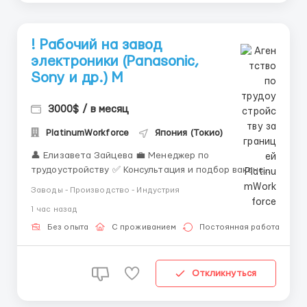
! Рабочий на завод
электроники (Panasonic,
Sony и др.) M
3000$ / в месяц
PlatinumWorkforce
Япония (Токио)
👤 Елизавета Зайцева 💼 Менеджер по
трудоустройству ✅ Консультация и подбор вакансий
за границей ✅ Сопровождение на всех этапах
Заводы - Производство - Индустрия
оформления ✅ Работа только с проверенными
1 час назад
работодателями 📲 Связь: WhatsApp / Telegram: +44
7836 697670 🏭 Рабочий на завод электроники
Без опыта
С проживанием
Постоянная работа
(Panasonic, ...
Откликнуться