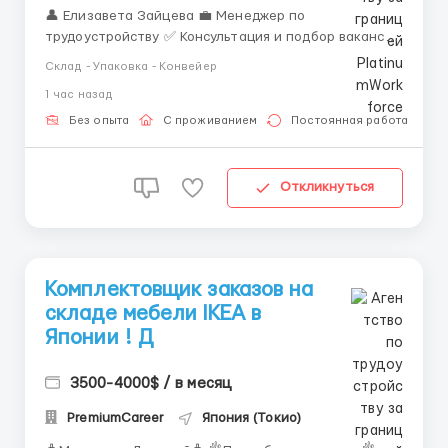
👤 Елизавета Зайцева 💼 Менеджер по
трудоустройству ✅ Консультация и подбор вакансий
за границей ✅ Сопровождение на всех этапах
Склад - Упаковка - Конвейер
оформления ✅ Работа только с проверенными
1 час назад
работодателями 📲 Связь: WhatsApp / Telegram: +44
7836 697670 Комплектовщик на маркетплейс —
Без опыта
С проживанием
Постоянная работа
отличн...
Откликнуться
Комплектовщик заказов на
складе мебели IKEA в
Японии ! Д
3500-4000$ / в месяц
PremiumCareer
Япония (Токио)