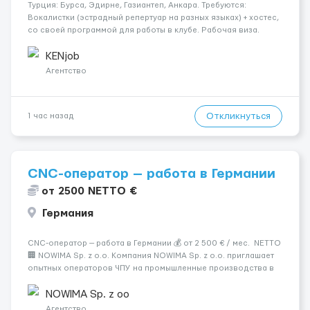
Турция: Бурса, Эдирне, Газиантеп, Анкара. Требуются:
Вокалистки (эстрадный репертуар на разных языках) + хостеc,
со своей программой для работы в клубе. Рабочая виза.
Контракт от четырех месяцев до года. Короткий контракт от
одного до трех месяцев. Мед. страховка. Высокая зарплат...
KENjob
Агентство
Откликнуться
1 час назад
CNC-оператор — работа в Германии
от 2500 NETTO €
Германия
CNC-оператор — работа в Германии 💰 от 2 500 € / мес. NETTO
🏢 NOWIMA Sp. z o.o. Компания NOWIMA Sp. z o.o. приглашает
опытных операторов ЧПУ на промышленные производства в
Германии. Прямой контракт. Стабильная загрузка.
Проживание, оформление и билеты — за счёт компани...
NOWIMA Sp. z oo
Агентство