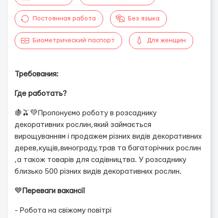
Постоянная работа
Без языка
Биометрический паспорт
Для женщин
Требования:
Где работать?
🍇🫒💚Пропонуємо роботу в розсаднику
декоративних рослин,який займається
вирощуванням і продажем різних видів декоративних
дерев,кущів,винограду,трав та багаторічних рослин
,а також товарів для садівництва. У розсаднику
близько 500 різних видів декоративних рослин.
💙
Переваги вакансії
- Робота на свіжому повітрі