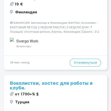
19 €
Финляндия
🧰 ВАКАНСИЯ: Автомаляр в Финляндию ВАНТАА, Koivuhaka -
ВАХТОВЫЙ МЕТОД 2 НЕДЕЛИ РАБОТА\ 2 НЕДЕЛИ ДОМ 📍
Локация: столтчный регион, Вантаа, Финляндия 👌🏻вахта : 2\2
недели 📅 Старт: как только вас утверждают 💶 Зарплата: 19 €/
час брутто 🏠 Жильё: предоставляется БЕСПЛАТНО 📞
Svarga Work
Контакт: +3725672...
Агентство
Откликнуться
38 мин. назад
Вокалистки, хостес для работы в
клубе.
от 1700+% $
Турция