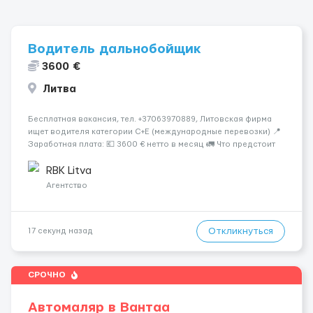
Водитель дальнобойщик
3600 €
Литва
Бесплатная вакансия, тел. +37063970889, Литовская фирма
ищет водителя категории C+E (международные перевозки) 📍
Заработная плата: 💶 3600 € нетто в месяц 🚛 Что предстоит
делать: Международные перевозки на тентах и
рефрижераторах. В среднем 400–500 км в день. Погрузки и
RBK Litva
разгрузки ...
Агентство
Откликнуться
17 секунд назад
СРОЧНО
Автомаляр в Вантаа