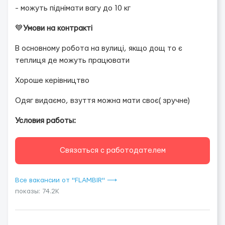
- можуть піднімати вагу до 10 кг
💙
Умови на контракті
В основному робота на вулиці, якщо дощ то є
теплиця де можуть працювати
Хороше керівництво
Одяг видаємо, взуття можна мати своє( зручне)
Условия работы:
Связаться с работодателем
Все вакансии от "FLAMBIR" ⟶
показы: 74.2K