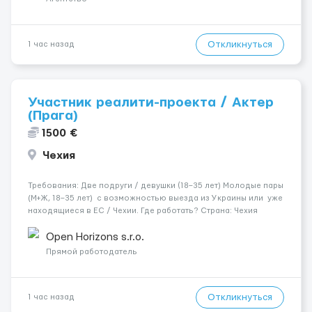
Откликнуться
1 час назад
Участник реалити-проекта / Актер
(Прага)
1500 €
Чехия
Требования: Две подруги / девушки (18–35 лет) Молодые пары
(М+Ж, 18–35 лет) с возможностью выезда из Украины или уже
находящиеся в ЕС / Чехии. Где работать? Страна: Чехия ​
Город: Прага Условия работы: Проживание: Бесплатно ...
Open Horizons s.r.o.
Прямой работодатель
Откликнуться
1 час назад