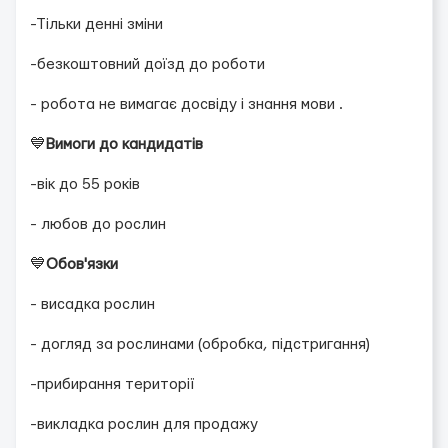
-Тільки денні зміни
-безкоштовний доїзд до роботи
- робота не вимагає досвіду і знання мови .
💙
Вимоги до кандидатів
-вік до 55 років
- любов до рослин
💙
Обов'язки
- висадка рослин
- догляд за рослинами (обробка, підстригання)
-прибирання території
-викладка рослин для продажу