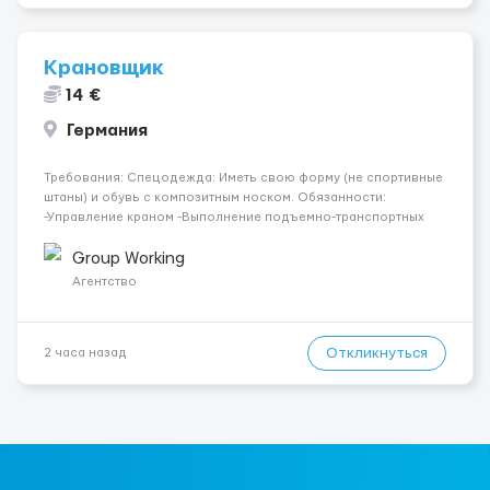
Крановщик
14 €
Германия
Требования: Спецодежда: Иметь свою форму (не спортивные
штаны) и обувь с композитным носком. Обязанности:
-Управление краном -Выполнение подъемно-транспортных
работ на строительных объектах, -Соблюдение правил и
инструкций по безопасности. -Опыт управления различными
Group Working
типами кранов (моб...
Агентство
Откликнуться
2 часа назад