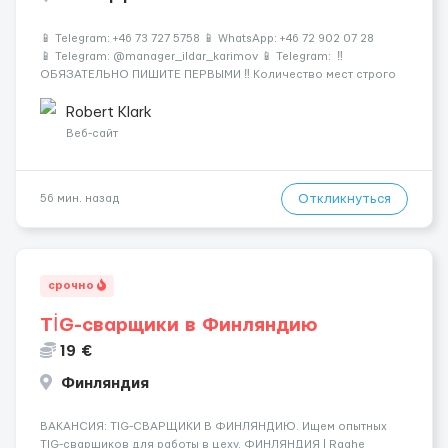
📱 Telegram: +46 73 727 5758 📱 WhatsApp: +46 72 902 07 28
📱 Telegram: @manager_ildar_karimov 📱 Telegram: ‼️
ОБЯЗАТЕЛЬНО ПИШИТЕ ПЕРВЫМИ ‼️ Количество мест строго
ограничено 🍫 Альпы • 💎 Премиум-условия • 💰 Высокие
зарплаты 🏔 Швейцария &mdash...
Robert Klark
Веб-сайт
Откликнуться
56 мин. назад
срочно
TİG-сварщики в Финляндию
19 €
Финляндия
​​ВАКАНСИЯ: TIG-СВАРЩИКИ В ФИНЛЯНДИЮ. Ищем опытных
TIG-сварщиков для работы в цеху. ФИНЛЯНДИЯ | Raahe