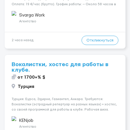
Оплата: 19 €/час (брутто). График работы: — Около 58 часов в
неделю гарантированно. — Возможны дополнительные
переработки. Дата начала: — Как можно скорее....
Svarga Work
Агентство
Откликнуться
2 часа назад
Вокалистки, хостес для работы в
клубе.
от 1700+% $
Турция
Турция: Бурса, Эдирне, Газиантеп, Анкара. Требуются:
Вокалистки (эстрадный репертуар на разных языках) + хостеc,
со своей программой для работы в клубе. Рабочая виза.
Контракт от четырех месяцев до года. Короткий контракт от
одного до трех месяцев. Мед. страховка. Высокая зарплат...
KENjob
Агентство