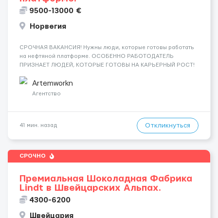
9500-13000 €
Норвегия
СРОЧНАЯ ВАКАНСИЯ! Нужны люди, которые готовы работать
на нефтяной платформе. ОСОБЕННО РАБОТОДАТЕЛЬ
ПРИЗНАЕТ ЛЮДЕЙ, КОТОРЫЕ ГОТОВЫ НА КАРЬЕРНЫЙ РОСТ!
ДАЮТ БЕСПЛАТНУЮ ВОЗМОЖНОСТЬ ОБУЧАТЬСЯ. Помощник
сварщика, Помощник механика ( стыковка метала, зачистка
Artemworkn
метала, подготовка рабочего места и т....
Агентство
Откликнуться
41 мин. назад
СРОЧНО
Премиальная Шоколадная Фабрика
Lindt в Швейцарских Альпах.
4300-6200
Швейцария