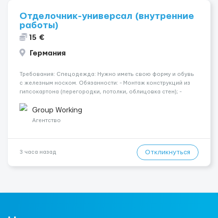
Отделочник-универсал (внутренние
работы)
15 €
Германия
Требования: Спецодежда: Нужно иметь свою форму и обувь
с железным носком. Обязанности: - Монтаж конструкций из
гипсокартона (перегородки, потолки, облицовка стен); -
Подготовка поверхностей под отделку; - Выполнение
малярных работ (шпатлевка, грунтовка, покраска); -
Group Working
Штукатурные работы ...
Агентство
Откликнуться
3 часа назад