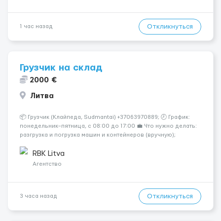
Откликнуться
1 час назад
Грузчик на склад
2000 €
Литва
📦 Грузчик (Клайпеда, Sudmantai) +37063970889; 🕗 График:
понедельник–пятница, с 08:00 до 17:00 💼 Что нужно делать:
разгрузка и погрузка машин и контейнеров (вручную);
сортировка товара; поддержание порядка на складе;
выполнение других поручений заведующего складом. ✅
RBK Litva
Требования: ...
Агентство
Откликнуться
3 часа назад