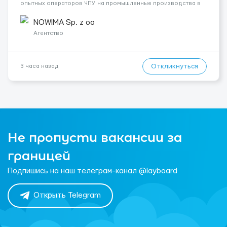
опытных операторов ЧПУ на промышленные производства в
Германии. Прямой контракт. Стабильная загрузка.
Проживание, оформление и билеты — за счёт компани...
NOWIMA Sp. z oo
Агентство
Откликнуться
3 часа назад
Не пропусти вакансии за
границей
Подпишись на наш телеграм-канал @layboard
Открыть Telegram