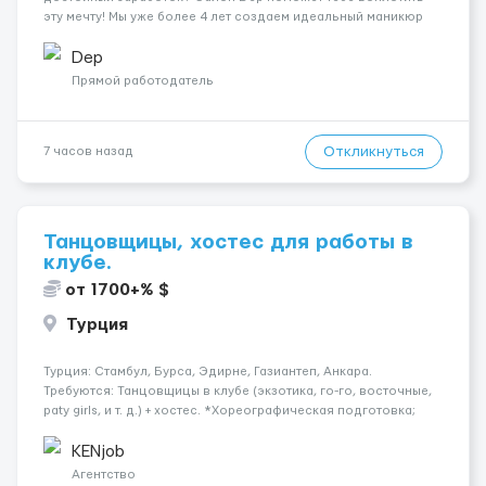
эту мечту! Мы уже более 4 лет создаем идеальный маникюр
для наших клиенток и всегда рады новым талантам.
Благодаря большой базе постоянных клиентов и плотной
Dep
записи на месяц вперед, мы ...
Прямой работодатель
Откликнуться
7 часов назад
Танцовщицы, хостес для работы в
клубе.
от 1700+% $
Турция
Турция: Стамбул, Бурса, Эдирне, Газиантеп, Анкара.
Требуются: Танцовщицы в клубе (экзотика, го-го, восточные,
paty girls, и т. д.) + хостес. *Хореографическая подготовка;
*Коммуникабельность, умение общаться; *Наличие
загранпаспорта; Рабочая виза. Контракт от четырех месяцев
KENjob
до год...
Агентство