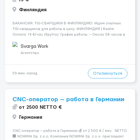
Финляндия
​​ВАКАНСИЯ: TIG-СВАРЩИКИ В ФИНЛЯНДИЮ. Ищем опытных
TIG-сварщиков для работы в цеху. ФИНЛЯНДИЯ | Raahe
Оплата: 19 €/час (брутто). График работы: — Около 58 часов в
неделю гарантированно. — Возможны дополнительные
переработки. Дата начала: — Как можно скорее....
Svarga Work
Агентство
Откликнуться
59 мин. назад
CNC-оператор — работа в Германии
от 2500 NETTO €
Германия
CNC-оператор — работа в Германии 💰 от 2 500 € / мес. NETTO
🏢 NOWIMA Sp. z o.o. Компания NOWIMA Sp. z o.o. приглашает