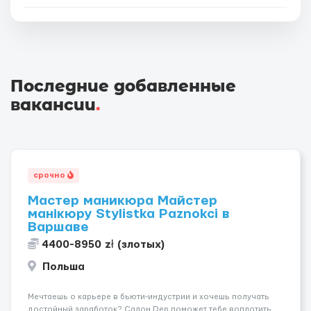
Последние добавленные
вакансии
.
срочно
Мастер маникюра Майстер
манікюру Stylistka Paznokci в
Варшаве
4400-8950 zł (злотых)
Польша
Мечтаешь о карьере в бьюти-индустрии и хочешь получать
достойный заработок? Салон Dep поможет тебе воплотить