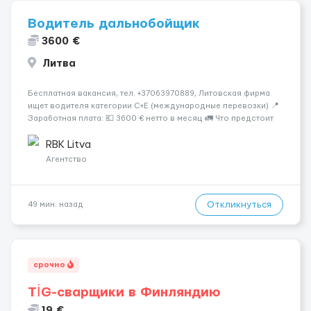
Водитель дальнобойщик
3600 €
Литва
Бесплатная вакансия, тел. +37063970889, Литовская фирма
ищет водителя категории C+E (международные перевозки) 📍
Заработная плата: 💶 3600 € нетто в месяц 🚛 Что предстоит
делать: Международные перевозки на тентах и
рефрижераторах. В среднем 400–500 км в день. Погрузки и
RBK Litva
разгрузки ...
Агентство
Откликнуться
49 мин. назад
срочно
TİG-сварщики в Финляндию
19 €