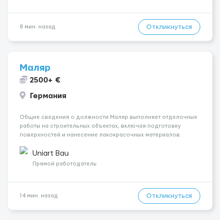
Откликнуться
8 мин. назад
Маляр
2500+ €
Германия
Общие сведения о должности Маляр выполняет отделочные
работы на строительных объектах, включая подготовку
поверхностей и нанесение лакокрасочных материалов.
Основная работа выполняется в Берлине. Ищем
профессионалов на месте, приглашения делаем только для
Uniart Bau
профессионалов с доказательным портф...
Прямой работодатель
Откликнуться
14 мин. назад