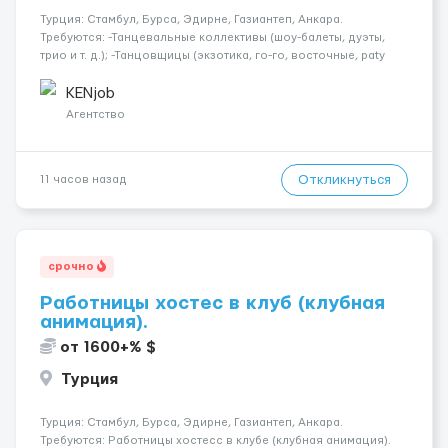
Турция: Стамбул, Бурса, Эдирне, Газиантеп, Анкара.
Требуются: -Танцевальные коллективы (шоу-балеты, дуэты,
трио и т. д.); -Танцовщицы (экзотика, го-го, восточные, paty
girls, и т. д.); -Вокалистки (эстрадный репертуар на разных
языках); -Гимнастки; -Работницы хостесc в кл...
KENjob
Агентство
Откликнуться
11 часов назад
срочно
Работницы хостес в клуб (клубная
анимация).
от 1600+% $
Турция
Турция: Стамбул, Бурса, Эдирне, Газиантеп, Анкара.
Требуются: Работницы хостесc в клубе (клубная анимация).