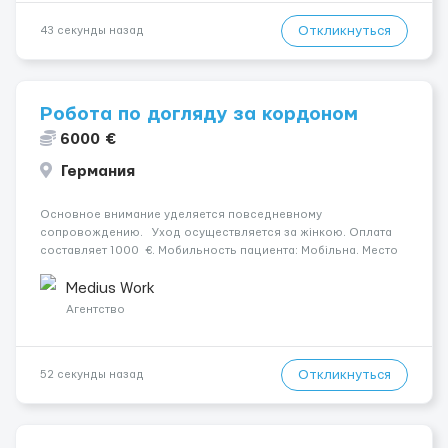
Откликнуться
43 секунды назад
Робота по догляду за кордоном
6000 €
Германия
Основное внимание уделяется повседневному
сопровождению. Уход осуществляется за жінкою. Оплата
составляет 1000 €. Мобильность пациента: Мобільна. Место
работы — Ehingen. Ночной уход: Безперервний сон без
пробуджень. Условия и требования: Пол кандидата: ж...
Medius Work
Агентство
Откликнуться
52 секунды назад