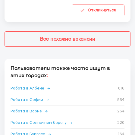
Откликнуться
Все похожие вакансии
Пользователи также часто ищут в
этих городах
:
Работа в Албене
→
816
Работа в Софии
→
534
Работа в Варне
→
264
Работа в Солнечном берегу
→
220
Работа в Бургасе
→
164