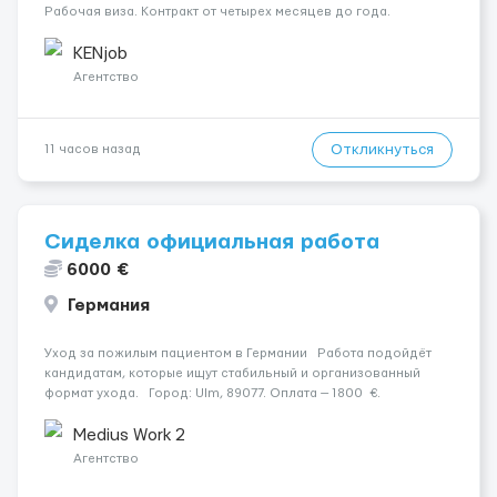
Рабочая виза. Контракт от четырех месяцев до года.
Короткий контракт от одного до трех месяцев. Мед.
страховка. Высокая зарплата + %. Легально. Безопасно.
KENjob
*Коммуникабел...
Агентство
Откликнуться
11 часов назад
Сиделка официальная работа
6000 €
Германия
Уход за пожилым пациентом в Германии Работа подойдёт
кандидатам, которые ищут стабильный и организованный
формат ухода. Город: Ulm, 89077. Оплата — 1800 €.
Подопечный: за чоловіком. Мобильность: Мобільний на візку
(потрібна допомога при переміщенні). ...
Medius Work 2
Агентство