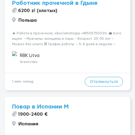
Работник прачечной в Гдыне
6200 zł (злотых)
Польша
🔥 Работа в прачечной, viber/whatsapp +48505750030; 💼 Кого
ищем: — Мужчины, женщины и пары — Возраст: 25–55 лет —
Можно без опыта 📆 График работы: — 5–6 дней в неделю —
Смены по 12 часов (день/ночь 2/2): 🕕 06:00–18:00 /
18:0...
RBK Litva
Агентство
Откликнуться
1 мин. назад
Повар в Испании M
1900-2400 €
Испания