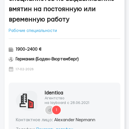
вмятин на постоянную или
временную работу
Рабочие специальности
1900-2400 €
Германия (Баден-Вюртемберг)
17-02-2026
Identica
Агентство
на layboard с 28.06.2021
d
1
Контактное лицо:
Alexander Nepmann