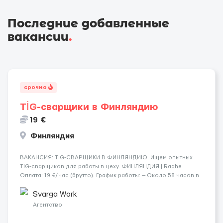
Последние добавленные
вакансии
.
срочно
TİG-сварщики в Финляндию
19 €
Финляндия
​​ВАКАНСИЯ: TIG-СВАРЩИКИ В ФИНЛЯНДИЮ. Ищем опытных
TIG-сварщиков для работы в цеху. ФИНЛЯНДИЯ | Raahe
Оплата: 19 €/час (брутто). График работы: — Около 58 часов в
неделю гарантированно. — Возможны дополнительные
переработки. Дата начала: — Как можно скорее....
Svarga Work
Агентство