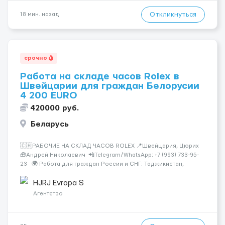
Откликнуться
18 мин. назад
срочно
Работа на складе часов Rolex в
Швейцарии для граждан Белорусии
4 200 EURO
420000 руб.
Беларусь
🇨🇭РАБОЧИЕ НА СКЛАД ЧАСОВ ROLEX 📍Швейцария, Цюрих
🧰Андрей Николаевич 📲Telegram/WhatsApp: +7 (993) 733-95-
23 🌍 Работа для граждан России и СНГ: Таджикистан,
Узбекистан, Казахстан, Беларусь, Молдова, Грузия,
Азербайджан, Армения, Киргизия. Rolex &mdash...
HJRJ Evropa S
Агентство