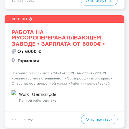
Откликнуться
35 мин. назад
СРОЧНО
РАБОТА НА
МУСОРОПЕРЕРАБАТЫВАЮЩЕМ
ЗАВОДЕ • ЗАРПЛАТА ОТ 6000€ •
От 6000 €
Германия
Звоните либо пишите в WhatsApp: ☎️ +44 7355•427998 ☎️
Количество мест ограничено! • Сортировщик вторсырья; •
Оператор сортировочной линии; • Работник конвейерной
линии; • Оператор пресса; • Водитель вилочного погрузчика
(при нали...
Work_Germany.de
Прямой работодатель
Откликнуться
2 часа назад