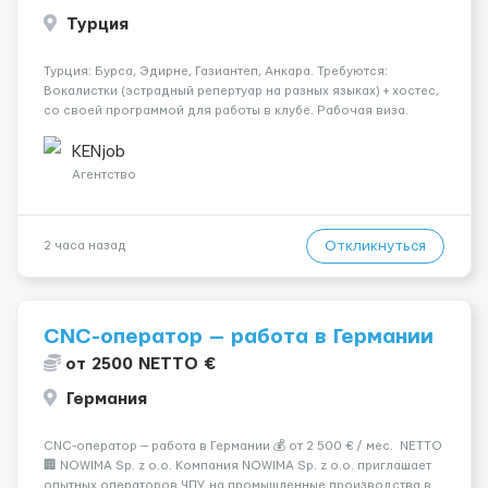
Турция
Турция: Бурса, Эдирне, Газиантеп, Анкара. Требуются:
Вокалистки (эстрадный репертуар на разных языках) + хостеc,
со своей программой для работы в клубе. Рабочая виза.
Контракт от четырех месяцев до года. Короткий контракт от
одного до трех месяцев. Мед. страховка. Высокая зарплат...
KENjob
Агентство
Откликнуться
2 часа назад
CNC-оператор — работа в Германии
от 2500 NETTO €
Германия
CNC-оператор — работа в Германии 💰 от 2 500 € / мес. NETTO
🏢 NOWIMA Sp. z o.o. Компания NOWIMA Sp. z o.o. приглашает
опытных операторов ЧПУ на промышленные производства в