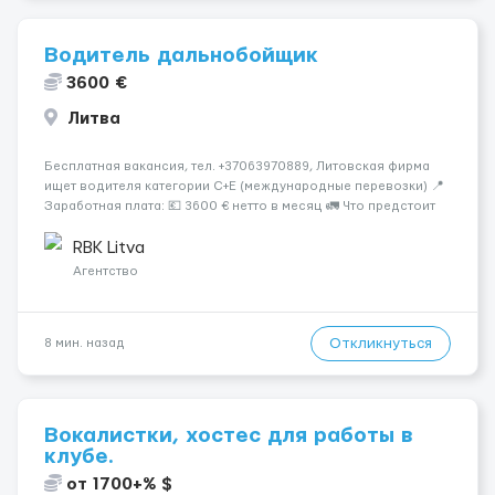
Водитель дальнобойщик
3600 €
Литва
Бесплатная вакансия, тел. +37063970889, Литовская фирма
ищет водителя категории C+E (международные перевозки) 📍
Заработная плата: 💶 3600 € нетто в месяц 🚛 Что предстоит
делать: Международные перевозки на тентах и
рефрижераторах. В среднем 400–500 км в день. Погрузки и
RBK Litva
разгрузки ...
Агентство
Откликнуться
8 мин. назад
Вокалистки, хостес для работы в
клубе.
от 1700+% $