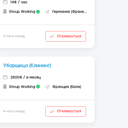
14€ / час
Group Working
Германия (Франкфурт-на-Майне)
Откликнуться
4 часа назад
Уборщица (Клининг)
2600€ / в месяц
Group Working
Франция (Кале)
Откликнуться
4 часа назад