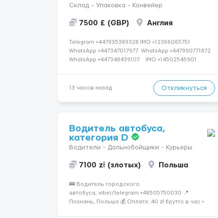
Склад - Упаковка - Конвейер
7500 £ (GBP)
Англия
Telegram +447935389328 IMO +12366065751
WhatsApp +447347017977 WhatsApp +447990771872
WhatsApp +447348439107 IMO +14502545901
Работаем со всеми странами СНГ И ВСЕМ МИРОМ
ВСЕ СТРАНЫ ВСЕ НАЦИИ СДЕЛАЙ СКРИНШОТ!
Telegram:@Vitali_Novikovs Telegram @Vitali...
Откликнуться
13 часов назад
Водитель автобуса,
категория D
Водители - Дальнобойщики - Курьеры
7100 zł (злотых)
Польша
🚌 Водитель городского
автобуса, viber/telegram +48505750030 📍
Познань, Польша 💰 Оплата: 40 zł брутто в час =
32,30 zł нетто В месяц: 6 460 – 7 100 zł чистыми 🏠