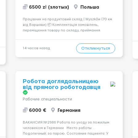
6500 zł (злотых)
Польша
Працівник на продуктовий склад | Wyszków (70 км
від Варшави) 📦 Комплектація замовлень,
переміщення товару по складу, приймання
повернень, ревізія та підготовка товару до
відправлення. 💰 Оплата: перші 2 тижні — 24 зл/год
нетто, далі — акордна система оплати (можливий
Откликнуться
14 часов назад
заробіто...
Робота доглядальницею
від прямого роботодавця
Рабочие специальности
6000 €
Германия
ВАКАНСИЯ №2986 Работа по уходу за пожилым
человеком в Германии Место работы: .
Подопечный: за парою. Состояние пациента: У