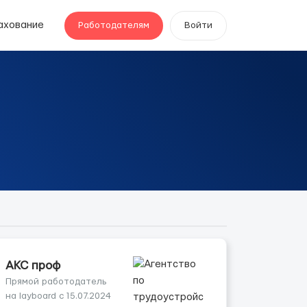
ахование
Работодателям
Войти
АКС проф
Прямой работодатель
на layboard с 15.07.2024