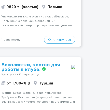
9820 zł (злотых)
Польша
Упаковщик мягких игрушек на склад (Варшава,
Польша) ✅ О вакансии Современный
логистический центр по распределению детских
товаров приглашает мужчин, женщин и семейные
пары на должность упаковщика мягких игрушек. ❗️
ВНИМАНИЕ ❗️: ЗАЯВКИ НА САЙТЕ НЕ
Откликнуться
1 день назад
РАССМАТРИВАЕМ. ПИШИТЕ САМИ НАМ СРА...
Вокалистки, хостес для
работы в клубе.
Культура - Сфера услуг
от 1700+% $
Турция
Турция: Бурса, Эдирне, Газиантеп, Анкара.
Требуются: Вокалистки (эстрадный репертуар на
разных языках) + хостеc, со своей программой для
работы в клубе. Рабочая виза. Контракт от четырех