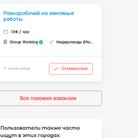
Разноробочий на земляные
работы
13€ / час
Group Working
Нидерланды (Маастрихт)
Откликнуться
11 часов назад
Все похожие вакансии
Пользователи также часто
ищут в этих городах
: