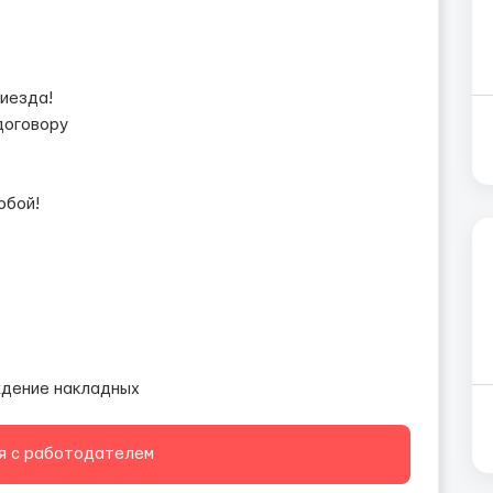
риезда!
договору
юбой!
ждение накладных
я с работодателем