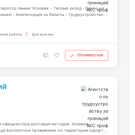
 Теплый склад - Вахта на
ивание! - Компенсация за билеты - Трудоустройство и
трудоустройство или по договору - Смены по 11
нная работа
Для мужчин
Откликнуться
ий
циант(ка) вахтовым методом. Условия:
курорта