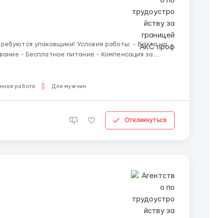
ики! Условия работы: - Вахта на
нная работа
Для мужчин
Откликнуться