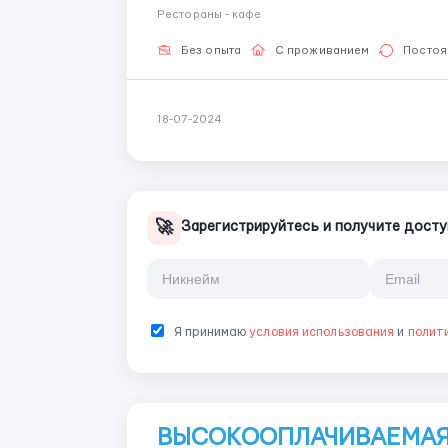
Бесплатное 4-х разовое питание Компенсация за проезд Каждую неделю авансы от 2500р.до
Рестораны - кафе
5000р. Вахта 15, 30, 45, 60 ...
Без опыта
С проживанием
Постоя
18-07-2024
🚀
Зарегистрируйтесь и получите досту
Я принимаю
условия использования
и
полит
ВЫСОКООПЛАЧИВАЕМАЯ 