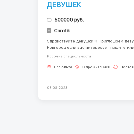
ДЕВУШЕК
500000 руб.
Caratik
Здравствуйте девушки !!! Приглашаем дев
Новгород если вас интересует пишите или
SMS 8-952-675-75-75 Требования: Возраст 18+ Симпатичные внешние данные Уверенность в
Рабочие специальности
с...
Без опыта
С проживанием
Постоя
08-08-2023