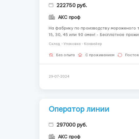
222750 руб.
АКС проф
На фабрику по производству мороженого требуются упаковщ
15, 30, 45 или 90 смен! - Бесплатное проживание - Бесплатное питание - Компенсация за
билеты - Трудоустройство и заселение в день приезда! - Официальное трудоустройство или
Склад - Упаковка - Конвейер
по договору - Ра...
Без опыта
С проживанием
Постоя
29-07-2024
Оператор линии
297000 руб.
АКС проф