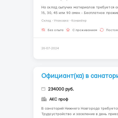
На склад сыпучих материалов требуется оператор линии! Условия: -
15, 30, 45 или 90 смен - Бесплатное прож
заселение в день приезда! - Официальное 
Склад - Упаковка - Конвейер
часов - Спец. одежду п...
Без опыта
С проживанием
Постоя
26-07-2024
Официант(ка) в санатор
234000 руб.
АКС проф
В санаторий Нижнего Новгорода требуется офи
Трудоустройство и заселение в день приезда Бесплатное проживание на территории 