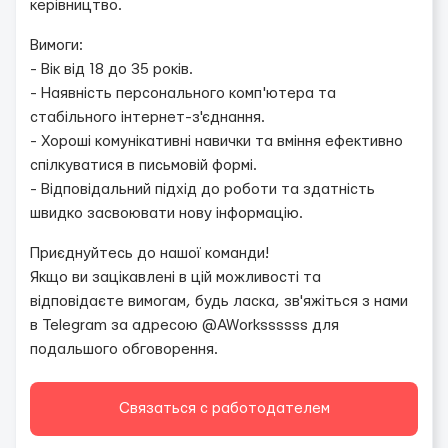
керівництво.
Вимоги:
- Вік від 18 до 35 років.
- Наявність персонального комп'ютера та
стабільного інтернет-з'єднання.
- Хороші комунікативні навички та вміння ефективно
спілкуватися в письмовій формі.
- Відповідальний підхід до роботи та здатність
швидко засвоювати нову інформацію.
Приєднуйтесь до нашої команди!
Якщо ви зацікавлені в цій можливості та
відповідаєте вимогам, будь ласка, зв'яжіться з нами
в Telegram за адресою @AWorkssssss для
подальшого обговорення.
Связаться с работодателем