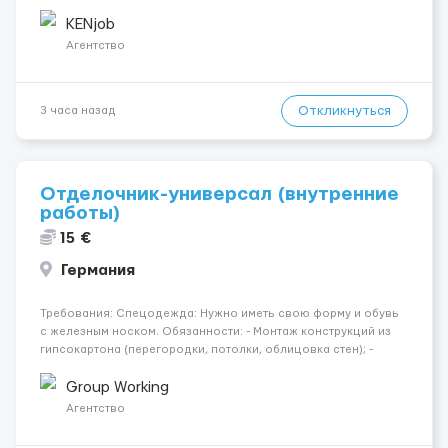
Контракт от четырех месяцев до года. Короткий контракт от
одного до трех месяцев. Мед. страховка. Высокая зарплат...
KENjob
Агентство
Откликнуться
3 часа назад
Отделочник-универсал (внутренние
работы)
15 €
Германия
Требования: Спецодежда: Нужно иметь свою форму и обувь
с железным носком. Обязанности: - Монтаж конструкций из
гипсокартона (перегородки, потолки, облицовка стен); -
Подготовка поверхностей под отделку; - Выполнение
малярных работ (шпатлевка, грунтовка, покраска); -
Group Working
Штукатурные работы ...
Агентство