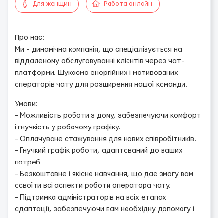
Для женщин
Работа онлайн
Про нас:
Ми - динамічна компанія, що спеціалізується на
віддаленому обслуговуванні клієнтів через чат-
платформи. Шукаємо енергійних і мотивованих
операторів чату для розширення нашої команди.
Умови:
- Можливість роботи з дому, забезпечуючи комфорт
і гнучкість у робочому графіку.
- Оплачуване стажування для нових співробітників.
- Гнучкий графік роботи, адаптований до ваших
потреб.
- Безкоштовне і якісне навчання, що дає змогу вам
освоїти всі аспекти роботи оператора чату.
- Підтримка адміністраторів на всіх етапах
адаптації, забезпечуючи вам необхідну допомогу і