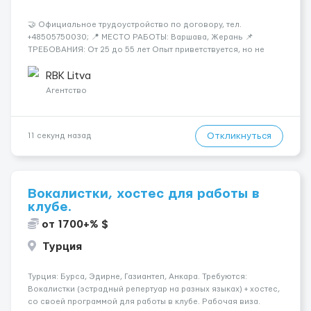
🤝 Официальное трудоустройство по договору, тел.
+48505750030; 📍 МЕСТО РАБОТЫ: Варшава, Жерань 📌
ТРЕБОВАНИЯ: От 25 до 55 лет Опыт приветствуется, но не
обязателен Разговорный польский (уровень А кандидаты:
Мужчины (25-55 лет) язык: разговорный уровень польского 📆
RBK Litva
ГРАФИК РАБОТЫ...
Агентство
Откликнуться
11 секунд назад
Вокалистки, хостес для работы в
клубе.
от 1700+% $
Турция
Турция: Бурса, Эдирне, Газиантеп, Анкара. Требуются:
Вокалистки (эстрадный репертуар на разных языках) + хостеc,
со своей программой для работы в клубе. Рабочая виза.