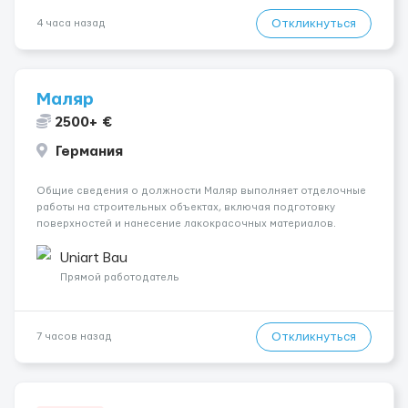
Откликнуться
4 часа назад
Маляр
2500+ €
Германия
Общие сведения о должности Маляр выполняет отделочные
работы на строительных объектах, включая подготовку
поверхностей и нанесение лакокрасочных материалов.
Основная работа выполняется в Берлине. Ищем
профессионалов на месте, приглашения делаем только для
Uniart Bau
профессионалов с доказательным портф...
Прямой работодатель
Откликнуться
7 часов назад