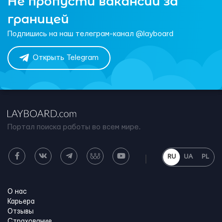
Не пропусти вакансии за
границей
Подпишись на наш телеграм-канал @layboard
Открыть Telegram
Портал поиска работы во всем мире.
RU
UA
PL
О нас
Карьера
Отзывы
Страхование