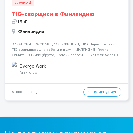
срочно
TİG-сварщики в Финляндию
19 €
Финляндия
​​ВАКАНСИЯ: TIG-СВАРЩИКИ В ФИНЛЯНДИЮ. Ищем опытных
TIG-сварщиков для работы в цеху. ФИНЛЯНДИЯ | Raahe
Оплата: 19 €/час (брутто). График работы: — Около 58 часов в
неделю гарантированно. — Возможны дополнительные
переработки. Дата начала: — Как можно скорее....
Svarga Work
Агентство
Откликнуться
8 часов назад