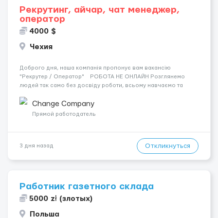
Рекрутинг, айчар, чат менеджер,
оператор
4000 $
Чехия
Доброго дня, наша компанія пропонує вам вакансію
"Рекрутер / Оператор" РОБОТА НЕ ОНЛАЙН Розглянемо
людей так само без досвіду роботи, всьому навчаємо та
оплачуємо стажування. Якщо ви знаходитесь в іншому місті
чи країні, ми оплачуємо вам переїзд, щоб ви працювали у ...
Change Company
Прямой работодатель
Откликнуться
3 дня назад
Работник газетного склада
5000 zł (злотых)
Польша