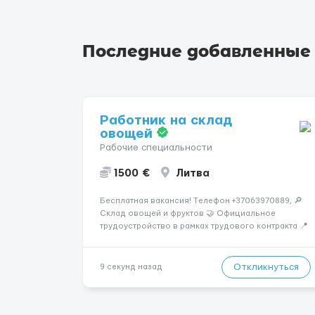
Последние добавленные
Работник на склад
овощей
Рабочие специальности
1500 €
Литва
Бесплатная вакансия! Tелефон +37063970889, 🔎
Склад овощей и фруктов 🤝 Официальное
трудоустройство в рамках трудового контракта 📍
МЕСТО РАБОТЫ: г.Вильнюс, Литва 📌
ТРЕБОВАНИЯ: - Мужчины и Женщины / пары
возраст 18-45 лет - медкомиссия 30 евро (с ЗП) -
Откликнуться
9 секунд назад
работа в темпе - разговорный русский...