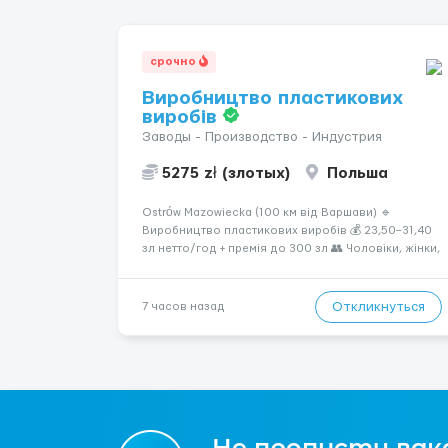
срочно
Виробництво пластикових
виробів
Заводы - Производство - Индустрия
5275 zł (злотых)
Польша
Ostrów Mazowiecka (100 км від Варшави) 🔹
Виробництво пластикових виробів 💰 23,50–31,40
зл нетто/год + премія до 300 зл 👥 Чоловіки, жінки,
сімейні пари (18–55 років) 🕒 Робота у 2–3 зміни 🏠
Житло — 650 зл/міс. Компенсація за власне житло
— 400 зл. 📦 Обов...
Откликнуться
7 часов назад
Не пропусти вак