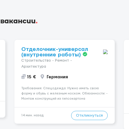
 вакансии
.
Отделочник-универсал
(внутренние работы)
Строительство - Ремонт -
Архитектура
15 €
Германия
Требования: Спецодежда: Нужно иметь свою
форму и обувь с железным носком. Обязанности: -
Монтаж конструкций из гипсокартона
(перегородки, потолки, облицовка стен); -
Подготовка поверхностей под отделку; -
Выполнение малярных работ (шпатлевка,
Откликнуться
14 мин. назад
грунтовка, покраска); - Штукатурные работы ...