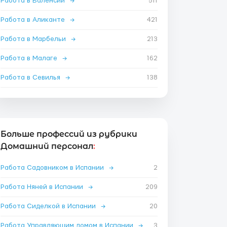
Работа в Валенсии
→
511
Работа в Аликанте
→
421
Работа в Марбельи
→
213
Работа в Малаге
→
162
Работа в Севилья
→
138
Больше профессий из рубрики
Домашний персонал
:
Работа Садовником в Испании
→
2
Работа Няней в Испании
→
209
Работа Сиделкой в Испании
→
20
Работа Управляющим домом в Испании
→
3