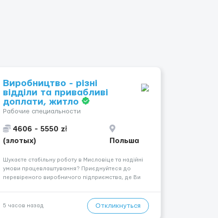
Виробництво - різні
відділи та привабливі
доплати, житло
Рабочие специальности
4606 - 5550 zł
(злотых)
Польша
Шукаєте стабільну роботу в Мисловіце та надійні
умови працевлаштування? Приєднуйтеся до
перевіреного виробничого підприємства, де Ви
отримаєте своєчасну заробітну плату, навчання з
першого дня та можливість підібрати посаду
відповідно до Ваших навичок
Откликнуться
5 часов назад
Локація: Мисловіце Форма пр...