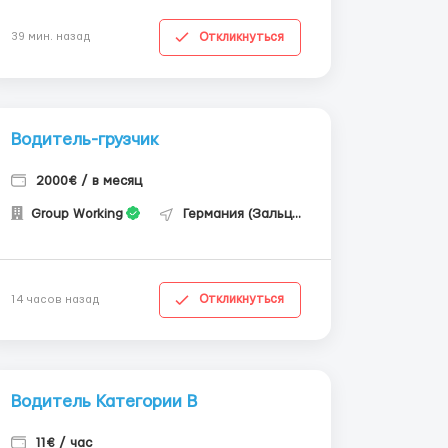
Откликнуться
39 мин. назад
Водитель-грузчик
2000€ / в месяц
Group Working
Германия (Зальцгиттер)
Откликнуться
14 часов назад
Водитель Категории В
11€ / час