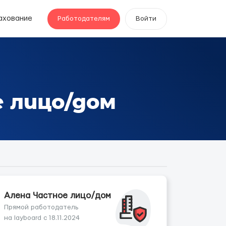
ахование
Работодателям
Войти
е лицо/дом
Aлена Частное лицо/дом
Прямой работодатель
на layboard с 18.11.2024