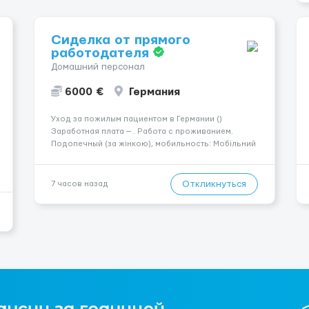
Сиделка от прямого
работодателя
Домашний персонал
6000 €
Германия
Уход за пожилым пациентом в Германии ()
Заработная плата — . Работа с проживанием.
Подопечный (за жінкою), мобильность: Мобільний
з ходунками (ролатор, палиця). Психологическое
состояние: Початкова стадія деменції. Ночью:
Спить не прокидаючись. Требования: По...
Откликнуться
7 часов назад
ансии за границей