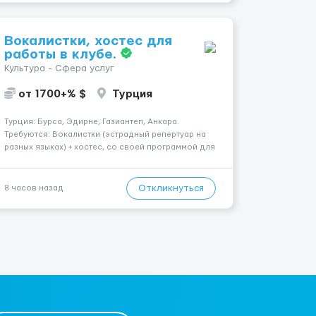
Вокалистки, хостес для
работы в клубе.
Культура - Сфера услуг
от 1700+% $
Турция
Турция: Бурса, Эдирне, Газиантеп, Анкара.
Требуются: Вокалистки (эстрадный репертуар на
разных языках) + хостеc, со своей программой для
работы в клубе. Рабочая виза. Контракт от четырех
месяцев до года. Короткий контракт от одного до
трех месяцев. Мед. страховка. Высокая зарплат...
Откликнуться
8 часов назад