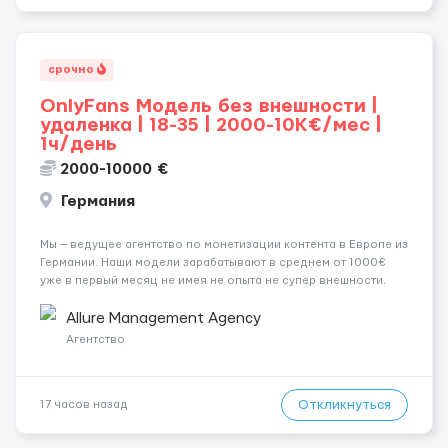
срочно
OnlyFans Модель без внешности |
удаленка | 18-35 | 2000-10K€/мес |
1ч/день
2000-10000 €
Германия
Мы — ведущее агентство по монетизации контента в Европе из
Германии. Наши модели зарабатывают в среднем от 1000€
уже в первый месяц не имея не опыта не супер внешности.
(полностью удалённая работа). Ищем девушек — из каждого
города мира, начинающих и с опытом. Что мы предлаг...
Allure Management Agency
Агентство
Откликнуться
17 часов назад