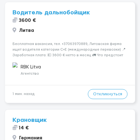
Водитель дальнобойщик
3600 €
Литва
Бесплатная вакансия, тел. +37063970889, Литовская фирма
ищет водителя категории C+E (международные перевозки) 📍
Заработная плата: 💶 3600 € нетто в месяц 🚛 Что предстоит
делать: Международные перевозки на тентах и
рефрижераторах. В среднем 400–500 км в день. Погрузки и
RBK Litva
разгрузки ...
Агентство
Откликнуться
1 мин. назад
Крановщик
14 €
Германия