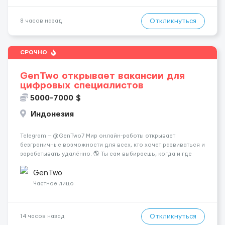
Откликнуться
8 часов назад
СРОЧНО
GenTwo открывает вакансии для
цифровых специалистов
5000-7000 $
Индонезия
Telegram — @GenTwo7 Мир онлайн-работы открывает
безграничные возможности для всех, кто хочет развиваться и
зарабатывать удалённо. 🌎 Ты сам выбираешь, когда и где
работать, совмещая работу с учёбой, хобби или
путешествиями. 🏡 Пока все только говорят про нейросети и
GenTwo
блокчейн, швейцарс...
Частное лицо
Откликнуться
14 часов назад