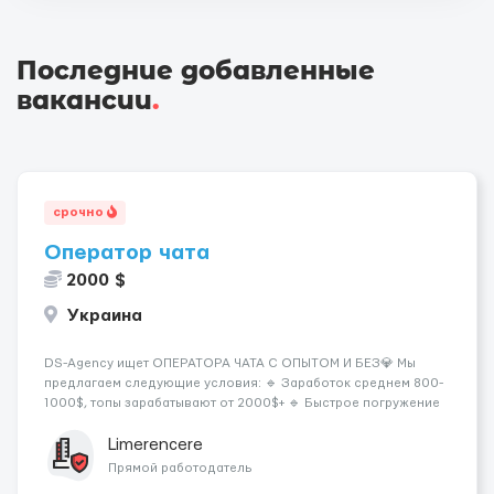
Последние добавленные
вакансии
.
срочно
Оператор чата
2000 $
Украина
DS-Agency ищет ОПЕРАТОРА ЧАТА С ОПЫТОМ И БЕЗ💎 Мы
предлагаем следующие условия: 🔹 Заработок среднем 800-
1000$, топы зарабатывают от 2000$+ 🔹 Быстрое погружение
в работу - всего 1 день обучения 🔹 Предоставляются
графики на выбор - выберите смены удобные для вашего
Limerencere
расписания 🔹 Возможность карье...
Прямой работодатель