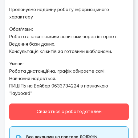
Пропонуємо надомну роботу інформаційного
характеру.
Обов’язки:
Робота з клієнтськими запитами через інтернет.
Ведення бази даних.
Консультація клієнтів за готовими шаблонами.
Умови:
Робота дистанційна, графік обираєте самі.
Навчання надається.
ПИШІТЬ на Вайбер 0633734224 з позначкою
"layboard"
Связаться с работодателем
Все вакансии на портале ДОЛЖНЫ