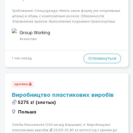
Требования: Спецодежда: Иметь свою форму (не спортивные
штаны) и обувь с композитным носком. Обязанности:
-Управление краном -Выполнение подъемно-транспортных
работ на строительных объектах, -Соблюдение правил и
инструкций по безопасности. -Опыт управления различными
Group Working
типами кранов (моб...
Агентство
Откликнуться
1 час назад
срочно
Виробництво пластикових виробів
5275 zł (злотых)
Польша
Ostrów Mazowiecka (100 км від Варшави) 🔹 Виробництво
пластикових виробів 💰 23,50–31,40 зл нетто/год + премія до