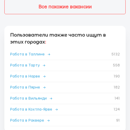
Все похожие вакансии
Пользователи также часто ищут в
этих городах
:
Работа в Таллине
→
5132
Работа в Тарту
→
558
Работа в Нарве
→
190
Работа в Пярне
→
182
Работа в Вильянди
→
141
Работа в Кохтла-Ярве
→
124
Работа в Раквере
→
91