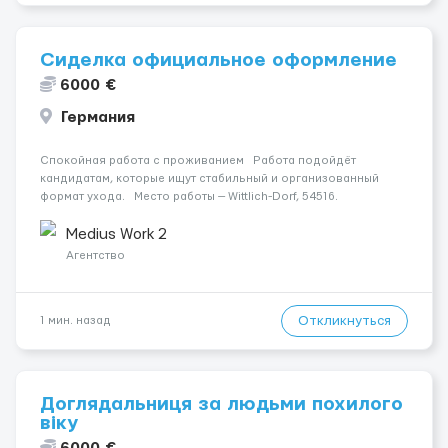
Сиделка официальное оформление
6000 €
Германия
Спокойная работа с проживанием Работа подойдёт
кандидатам, которые ищут стабильный и организованный
формат ухода. Место работы — Wittlich-Dorf, 54516.
Заработная плата составляет 1600 €. Уход осуществляется
за жінкою. Мобильность пациента: Мобільни...
Medius Work 2
Агентство
Откликнуться
1 мин. назад
Доглядальниця за людьми похилого
віку