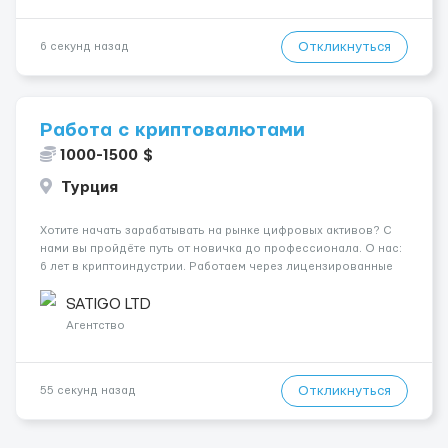
Откликнуться
6 секунд назад
Работа с криптовалютами
1000-1500 $
Турция
Хотите начать зарабатывать на рынке цифровых активов? С
нами вы пройдёте путь от новичка до профессионала. О нас:
6 лет в криптоиндустрии. Работаем через лицензированные
платформы, строим сильную команду по всему миру. Что
будет входить в ваши задачи: Проведение сделок по чётким
SATIGO LTD
инстру...
Агентство
Откликнуться
55 секунд назад