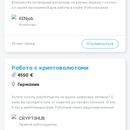
Вокалистки (эстрадный репертуар на разных языках) + хостеc,
со своей программой для работы в клубе. Рабочая виза.
Контракт от четырех месяцев до года. Короткий контракт от
одного до трех месяцев. Мед. страховка. Высокая зарплат...
KENjob
Агентство
Откликнуться
35 мин. назад
Работа с криптовалютами
4550 €
Германия
Хотите начать зарабатывать на рынке цифровых активов? С
нами вы пройдёте путь от новичка до профессионала. О нас:
6 лет в криптоиндустрии. Работаем через лицензированные
платформы, строим сильную команду по всему миру. Что
будет входить в ваши задачи: Проведение сделок по чётким
CRYPT0HUB
инс...
Прямой работодатель