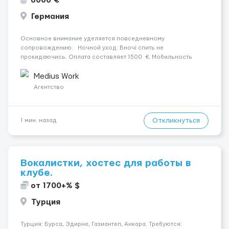
6000 €
Германия
Основное внимание уделяется повседневному
сопровождению. Ночной уход: Вночі спить не
прокидаючись. Оплата составляет 1500 €. Мобильность
пациента: Прикутий до ліжка (без можливості самостiйно
сидіти). Уход осуществляется за жінкою. Условия и
Medius Work
требования: Пол ка...
Агентство
Откликнуться
1 мин. назад
Вокалистки, хостес для работы в
клубе.
от 1700+% $
Турция
Турция: Бурса, Эдирне, Газиантеп, Анкара. Требуются: