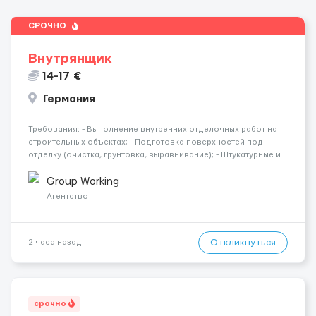
СРОЧНО
Внутрянщик
14-17 €
Германия
Требования: - Выполнение внутренних отделочных работ на
строительных объектах; - Подготовка поверхностей под
отделку (очистка, грунтовка, выравнивание); - Штукатурные и
шпаклёвочные работы; - Монтаж гипсокартонных конструкций
(стены, перегородки, потолки); - Укладка плитки на стены и п...
Group Working
Агентство
Откликнуться
2 часа назад
срочно