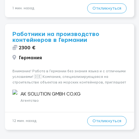
Откликнуться
1 мин. назад
Работники на производство
контейнеров в Германии
2300 €
Германия
Внимание! Работа в Германии без знания языка и с отличными
условиями! 🇩🇪 Компания, специализирующаяся на
строительстве объектов из морских контейнеров, приглашает
специалистов на следующие позиции: - Электрики 💡 -
Монтажники ⚒ - Плиточники 🪜 - Сантехники 🚰 - Сварщики 🔧 -
AK SOLUTION GMBH CO.KG
Маляры 🎨 - Садовни...
Агентство
Откликнуться
12 мин. назад