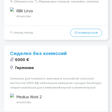
🔧 Обязанности: 🏷️ Маркировка товаров: наклейки, этикетки,
бандероли 🍷 Продукция — алкоголь, напитки, продукты,
косметика и др. 👨‍🏫 Всему обучаем на месте — опы...
RBK Litva
Агентство
Откликнуться
11 секунд назад
Сиделка без комиссий
6000 €
Германия
Опекунка для пожилого мужчины в спокойной сельской
местности (1550 €)В небольшом немецком городке Gechingen
открыта вакансия для коммуникабельной и внимательной
женщины. Подопечный — пожилой мужчина с
доброжелательным характером, мобильный с ходунками. Он
Medius Work 2
ценит порядок, понятную рутину и ...
Агентство