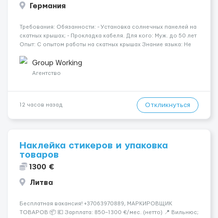
Германия
Требования: Обязанности: - Установка солнечных панелей на
скатных крышах; - Прокладка кабеля. Для кого: Муж. до 50 лет
Опыт: С опытом работы на скатных крышах Знание языка: Не
требуется Дополнительно: Паспорт ЕС/§ 24 Где работать?
Германия, Буцбах Условия...
Group Working
Агентство
Откликнуться
12 часов назад
Наклейка стикеров и упаковка
товаров
1300 €
Литва
Бесплатная вакансия! +37063970889, МАРКИРОВЩИК
ТОВАРОВ 📦 💶 Зарплата: 850–1300 €/мес. (нетто) 📍 Вильнюс;