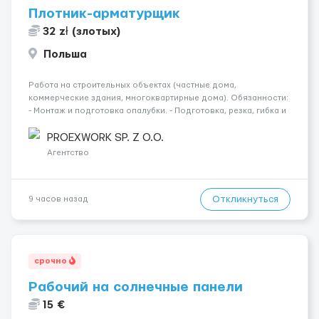
Плотник-арматурщик
32 zł (злотых)
Польша
Работа на строительных объектах (частные дома,
коммерческие здания, многоквартирные дома). Обязанности:
- Монтаж и подготовка опалубки. - Подготовка, резка, гибка и
монтаж арматуры согласно технической документации. -
Связка арматурных стержней. - Заливка бетона. - Демонтаж
PROEXWORK SP. Z O.O.
опалубки после за...
Агентство
Откликнуться
9 часов назад
срочно
Рабочий на солнечные панели
15 €