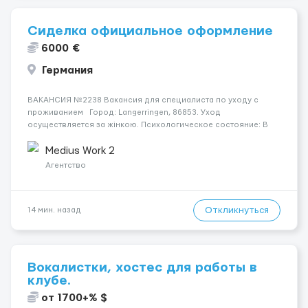
Сиделка официальное оформление
6000 €
Германия
ВАКАНСИЯ №2238 Вакансия для специалиста по уходу с
проживанием Город: Langerringen, 86853. Уход
осуществляется за жінкою. Психологическое состояние: В
ясному розумі. Мобильность пациента: Прикутий до ліжка
(можливість сидіти є). Ночью пациент: Іноді прокидається, не
Medius Work 2
щодня...
Агентство
Откликнуться
14 мин. назад
Вокалистки, хостес для работы в
клубе.
от 1700+% $