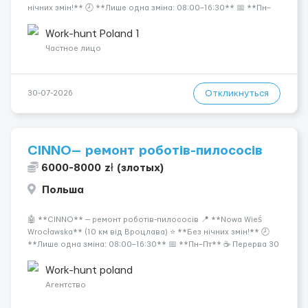
нічних змін!** 🕗 **Лише одна зміна: 08:00–16:30** 📅 **Пн–
Пт** ☕ Перерва 30 хвилин 🏡 Вечори та вихідні — вільні. 💰
**Оплата:** 🔹 **25,36 zł/год ...
Work-hunt Poland 1
Частное лицо
Откликнуться
30-07-2026
CINNO— ремонт роботів-пилососів
6000-8000 zł (злотых)
Польша
🤖 **CINNO** — ремонт роботів-пилососів 📍 **Nowa Wieś
Wrocławska** (10 км від Вроцлава) ⭐ **Без нічних змін!** 🕗
**Лише одна зміна: 08:00–16:30** 📅 **Пн–Пт** ☕ Перерва 30
хвилин 🏡 Вечори та вихідні — вільні. 💰 **Оплата:** 🔹 **25,36
zł/год нетто** 🎓 **31,40 zł/го...
Work-hunt poland
Агентство