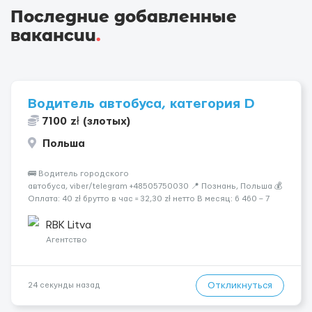
Последние добавленные
вакансии
.
Водитель автобуса, категория D
7100 zł (злотых)
Польша
🚌 Водитель городского
автобуса, viber/telegram +48505750030 📍 Познань, Польша 💰
Оплата: 40 zł брутто в час = 32,30 zł нетто В месяц: 6 460 – 7
100 zł чистыми 🏠 Бесплатное проживание первые 3 месяца.
Далее - 450 zł/месяц или +1 zł к ставке для тех, кто арендует
RBK Litva
жильё ...
Агентство
Откликнуться
24 секунды назад