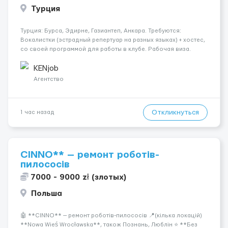
Турция
Турция: Бурса, Эдирне, Газиантеп, Анкара. Требуются:
Вокалистки (эстрадный репертуар на разных языках) + хостеc,
со своей программой для работы в клубе. Рабочая виза.
Контракт от четырех месяцев до года. Короткий контракт от
одного до трех месяцев. Мед. страховка. Высокая зарплат...
KENjob
Агентство
Откликнуться
1 час назад
CINNO** — ремонт роботів-
пилососів
7000 - 9000 zł (злотых)
Польша
🤖 **CINNO** — ремонт роботів-пилососів 📍(кілька локацій)
**Nowa Wieś Wrocławska**, також Познань, Люблін ⭐ **Без