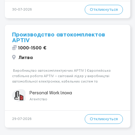
Откликнуться
30-07-2026
Производство автокомплектов
APTIV
1000-1500 €
Литва
Виробництво автокомплектуючих APTIV | Європейська
стабільна робота APTIV — світовий лідер у виробництві
автомобільної електроніки, кабельних систем та
комплектуючих для провідних автомобільних брендів BMW,
Mercedes-Benz, Volkswagen, Audi, Ford, Toyota та інших.
Personal Work Ілона
Підприємство оснащене с...
Агентство
Откликнуться
29-07-2026