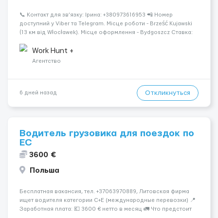
📞 Контакт для зв’язку: Ірина: +380973616953 📲 Номер
доступний у Viber та Telegram. Місце роботи - Brześć Kujawski
(13 км від Włocławek). Місце оформлення - Bydgoszcz Ставка:
31,40 zł/год brutto. Робочих годин на місяць: 170-200 Місячна
вар...
Work Hunt +
Агентство
Откликнуться
6 дней назад
Водитель грузовика для поездок по
ЕС
3600 €
Польша
Бесплатная вакансия, тел. +37063970889, Литовская фирма
ищет водителя категории C+E (международные перевозки) 📍
Заработная плата: 💶 3600 € нетто в месяц 🚛 Что предстоит
делать: Международные перевозки на тентах и