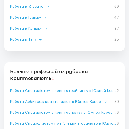
Работа в Ульсане
→
69
Работа в Гванжу
→
47
Работа в Кенджу
→
37
Работа в Тэгу
→
25
Больше профессий из рубрики
Криптовалюты
:
Работа Спеціалістом з криптотрейдингу в Южной Корее
2
→
Работа Арбитраж криптовалют в Южной Корее
→
30
Работа Спеціалістом з криптоаналізу в Южной Корее
→
6
Работа Специалистом по nft и криптовалюте в Южной Корее
6