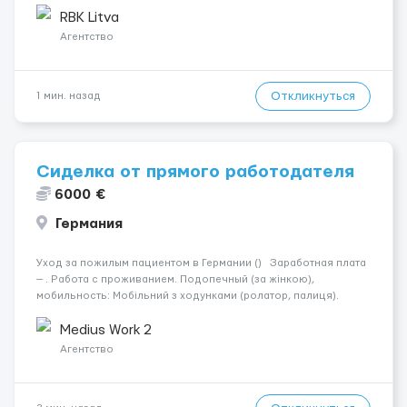
рефрижераторах. В среднем 400–500 км в день. Погрузки и
RBK Litva
разгрузки...
Агентство
Откликнуться
1 мин. назад
Сиделка от прямого работодателя
6000 €
Германия
Уход за пожилым пациентом в Германии () Заработная плата
— . Работа с проживанием. Подопечный (за жінкою),
мобильность: Мобільний з ходунками (ролатор, палиця).
Психологическое состояние: Початкова стадія деменції.
Ночью: Спить не прокидаючись. Требования: По...
Medius Work 2
Агентство