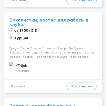
Откликнуться
3 мин. назад
Вокалистки, хостес для работы в
клубе.
от 1700+% $
Турция
Турция: Бурса, Эдирне, Газиантеп, Анкара. Требуются:
Вокалистки (эстрадный репертуар на разных языках) + хостеc,
со своей программой для работы в клубе. Рабочая виза.
Контракт от четырех месяцев до года. Короткий контракт от
одного до трех месяцев. Мед. страховка. Высокая зарплат...
KENjob
Агентство
Откликнуться
33 мин. назад