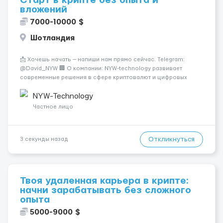
Старт в крипте без опыта и
вложений
7000-10000 $
Шотландия
📩 Хочешь начать — напиши нам прямо сейчас. Telegram:
@David_NYW 🏢 О компании: NYW-technology развивает
современные решения в сфере криптовалют и цифровых
активов. 🚀💻 Мы обучаем людей с нуля и помогаем им
освоить новую профессию через практику. 📊💰 💼 О вакансии
NYW-Technology
и преимуществах: Ты начин...
Частное лицо
Откликнуться
3 секунды назад
Твоя удаленная карьера в крипте:
начни зарабатывать без сложного
опыта
5000-9000 $