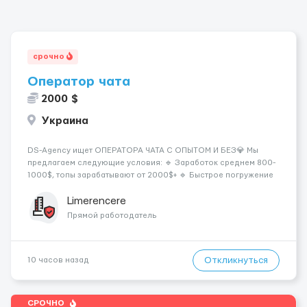
срочно
Оператор чата
2000 $
Украина
DS-Agency ищет ОПЕРАТОРА ЧАТА С ОПЫТОМ И БЕЗ💎 Мы
предлагаем следующие условия: 🔹 Заработок среднем 800-
1000$, топы зарабатывают от 2000$+ 🔹 Быстрое погружение
в работу - всего 1 день обучения 🔹 Предоставляются
графики на выбор - выберите смены удобные для вашего
Limerencere
расписания 🔹 Возможность карье...
Прямой работодатель
Откликнуться
10 часов назад
СРОЧНО