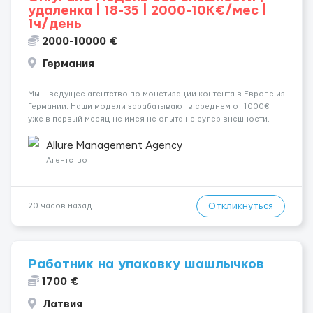
удаленка | 18-35 | 2000-10K€/мес |
1ч/день
2000-10000 €
Германия
Мы — ведущее агентство по монетизации контента в Европе из
Германии. Наши модели зарабатывают в среднем от 1000€
уже в первый месяц не имея не опыта не супер внешности.
(полностью удалённая работа). Ищем девушек — из каждого
города мира, начинающих и с опытом. Что мы предлаг...
Allure Management Agency
Агентство
Откликнуться
20 часов назад
Работник на упаковку шашлычков
1700 €
Латвия