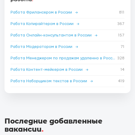
Работа Фрилансером в России
→
811
Работа Копирайтером в России
→
367
Работа Онлайн-консультантом в России
→
157
Работа Модератором в России
→
71
Работа Менеджером по продажам удаленно в России
328
→
Работа Контент-мейкером в России
→
14
Работа Наборщиком текстов в России
→
419
Последние добавленные
вакансии
.