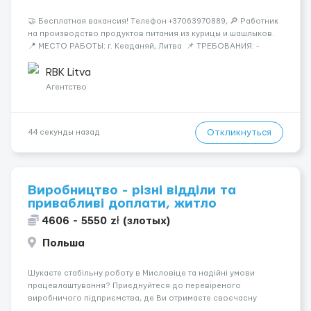
🤝 Бесплатная вакансия! Tелефон +37063970889, 🔎 Работник
на производство продуктов питания из курицы и шашлыков.
📍 МЕСТО РАБОТЫ: г. Кеаданяй, Литва 📌 ТРЕБОВАНИЯ: -
Женщины и Мужчины возраст 18-60 лет - опыт работы НЕ
нужен 📆 ГРАФИК РАБОТЫ: - ПН по ВС, выходные плавающие
RBK Litva
&n...
Агентство
Откликнуться
44 секунды назад
Виробництво - різні відділи та
привабливі доплати, житло
4606 - 5550 zł (злотых)
Польша
Шукаєте стабільну роботу в Мисловіце та надійні умови
працевлаштування? Приєднуйтеся до перевіреного
виробничого підприємства, де Ви отримаєте своєчасну
заробітну плату, навчання з першого дня та можливість