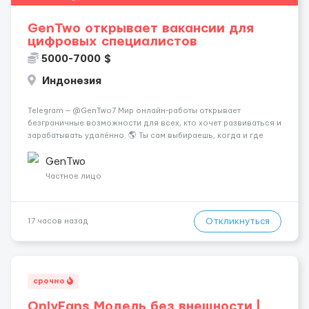
GenTwo открывает вакансии для
цифровых специалистов
5000-7000 $
Индонезия
Telegram — @GenTwo7 Мир онлайн-работы открывает
безграничные возможности для всех, кто хочет развиваться и
зарабатывать удалённо. 🌎 Ты сам выбираешь, когда и где
работать, совмещая работу с учёбой, хобби или
путешествиями. 🏡 Пока все только говорят про нейросети и
GenTwo
блокчейн, швейцарс...
Частное лицо
Откликнуться
17 часов назад
срочно
OnlyFans Модель без внешности |