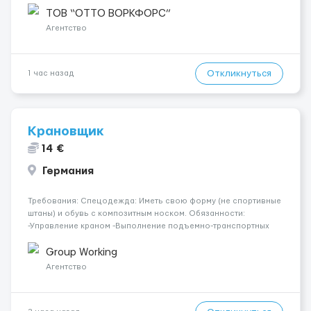
підібрати посаду відповідно до Ваших навичок
ТОВ “ОТТО ВОРКФОРС”
Локація: Мисловіце Форма пр...
Агентство
Откликнуться
1 час назад
Крановщик
14 €
Германия
Требования: Спецодежда: Иметь свою форму (не спортивные
штаны) и обувь с композитным носком. Обязанности:
-Управление краном -Выполнение подъемно-транспортных
работ на строительных объектах, -Соблюдение правил и
инструкций по безопасности. -Опыт управления различными
Group Working
типами кранов (моб...
Агентство