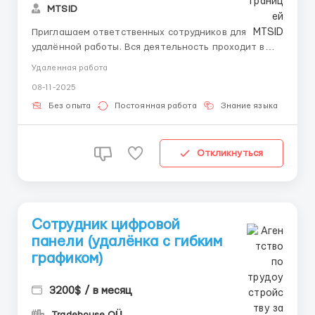
MTSID
Приглашаем ответственных сотрудников для
удалённой работы. Вся деятельность проходит в
интернете — без звонков, встреч и вложений.
Удаленная работа
Работа по готовым инструкциям, с обучением и
08-11-2025
поддержкой куратора. Основная задача — помощь в
регистрации и обработка входящих заявок. Всё
Без опыта
Постоянная работа
Знание языка
Дл
делается спокой...
Откликнуться
Сотрудник цифровой
панели (удалёнка с гибким
графиком)
3200$ / в месяц
Tradehouse OÜ