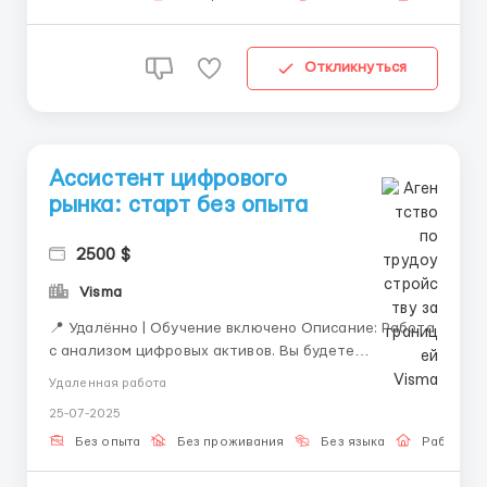
Откликнуться
Ассистент цифрового
рынка: старт без опыта
2500 $
Visma
📍 Удалённо | Обучение включено Описание: Работа
с анализом цифровых активов. Вы будете
отслеживать динамику движения цен, работать с
Удаленная работа
графиками и шаблонами действий. Ваша задача —
25-07-2025
понимать поведение рынка и принимать решения на
основе данных. Что вы получите: Поддержку
Без опыта
Без проживания
Без языка
Работа о
наставник...