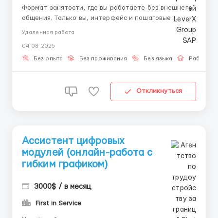
Формат занятости, где вы работаете без внешнего
общения. Только вы, интерфейс и пошаговые
действия. Вся структура заданий уже подготовлена
Удаленная работа
— нужно просто выполнять и подтверждать
04-08-2025
результат. 📌 Что входит в задачи: – Получить ключ-
доступ – Выполнять шаги по алгоритму – Ра...
Без опыта
Без проживания
Без языка
Работа о
Откликнуться
Ассистент цифровых
модулей (онлайн-работа с
гибким графиком)
3000$ / в месяц
First in Service