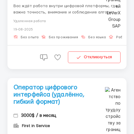
Вас ждёт работа внутри цифровой платформы, где
важна точность, внимание и соблюдение алгоритма.
Каждый этап заранее прописан. Обучение займёт
Удаленная работа
пару дней — и вы сможете приступить к стабильной
19-08-2025
удалённой занятости без звонков и продаж. 📌 Что
делать: – Авторизоваться в системе – Р...
Без опыта
Без проживания
Без языка
Работа о
Откликнуться
Оператор цифрового
интерфейса (удалённо,
гибкий формат)
3000$ / в месяц
First in Service