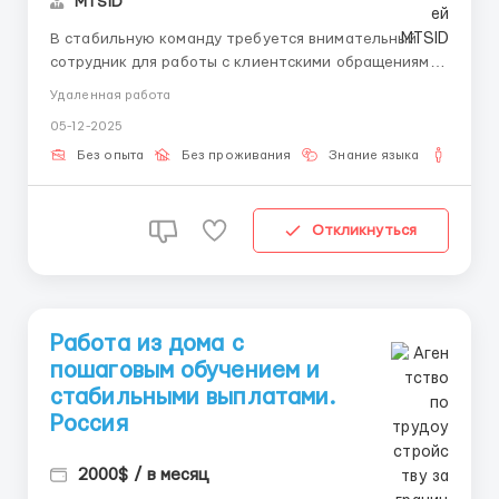
MTSID
В стабильную команду требуется внимательный
сотрудник для работы с клиентскими обращениями.
Подходит без опыта — обучение и все инструкции
Удаленная работа
предоставляем. Работа спокойная и системная.
05-12-2025
Основная задача — сопровождать пользователей в
процессе регистрации и отвечать на вопросы в
Без опыта
Без проживания
Знание языка
Для м
переписке...
Откликнуться
Работа из дома с
пошаговым обучением и
стабильными выплатами.
Россия
2000$ / в месяц