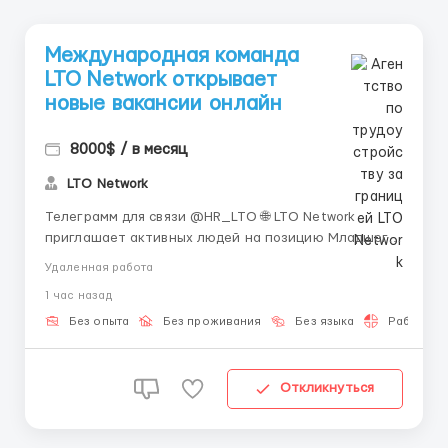
Международная команда
LTO Network открывает
новые вакансии онлайн
8000$ / в месяц
LTO Network
Телеграмм для связи @HR_LTO 🌐 LTO Network
приглашает активных людей на позицию Младшего
специалиста поддержки. Полная или частичная
Удаленная работа
удалённая занятость, обучение предоставляем. 💼 В
1 час назад
современном мире работа онлайн стала настоящим
трендом. Она особенно актуальна для тех, кто
Без опыта
Без проживания
Без языка
Работа 2-
хочет развиватьс...
Откликнуться