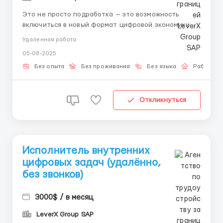
Это не просто подработка — это возможность
включиться в новый формат цифровой экономики.
Вы работаете в интерфейсе, где всё уже настроено:
Удаленная работа
от алгоритма действий до подтверждения
05-08-2025
результата. Никаких лишних задач, только точные
действия по инструкции. 📌 Что нужно делать: –
Без опыта
Без проживания
Без языка
Работа о
Получить пер...
Откликнуться
Исполнитель внутренних
цифровых задач (удалённо,
без звонков)
3000$ / в месяц
LeverX Group SAP