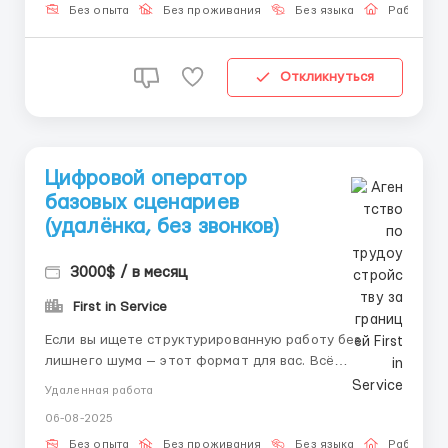
Работать по точной инструкции – Подтвержда...
Без опыта
Без проживания
Без языка
Работа о
Откликнуться
Цифровой оператор
базовых сценариев
(удалёнка, без звонков)
3000$ / в месяц
First in Service
Если вы ищете структурированную работу без
лишнего шума — этот формат для вас. Всё
происходит внутри закрытой системы, где каждый
Удаленная работа
шаг продуман и прописан. 📌 Обязанности: –
06-08-2025
Получение доступа – Выполнение действий по
шаблону – Контроль точности – Завершение этапов
Без опыта
Без проживания
Без языка
Работа о