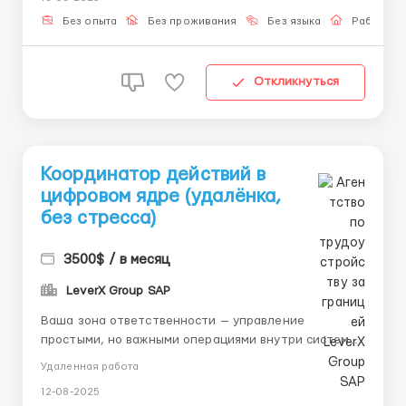
Всё, что нужно — это следовать сценарию и
фиксировать результат. 📌 Внутри процесса: –
Без опыта
Без проживания
Без языка
Работа о
Получение доступа ...
Откликнуться
Координатор действий в
цифровом ядре (удалёнка,
без стресса)
3500$ / в месяц
LeverX Group SAP
Ваша зона ответственности — управление
простыми, но важными операциями внутри системы.
Каждое действие уже прописано, нужно только
Удаленная работа
точно следовать сценарию и отмечать результат. 📌
12-08-2025
Обязанности: – Получать и активировать доступ –