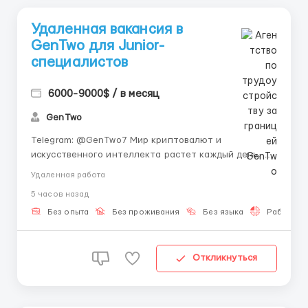
Удаленная вакансия в
GenTwo для Junior-
специалистов
6000-9000$ / в месяц
GenTwo
Telegram: @GenTwo7 Мир криптовалют и
искусственного интеллекта растет каждый день, и
прямо сейчас у тебя есть шанс стать частью
Удаленная работа
швейцарской финтех-компании GenTwo. Мы создаем
5 часов назад
легальные инвестиционные продукты на стыке AI &
Crypto. Опыт работы? Не нужен. Мы даем тебе
Без опыта
Без проживания
Без языка
Работа 2-
личног...
Откликнуться