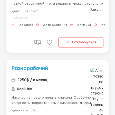
чёткой структурой — эта вакансия может стать
отличным началом. Все задачи выполняются
Удаленная работа
вручную в защищённой системе: шаг за шагом, с
15-08-2025
подробными инструкциями и поддержкой. 📌 Что вы
делаете: – Входите в интерфейс по доступу –
Без опыта
Без проживания
Без языка
Работа о
Выполняете ...
Откликнуться
Разнорабочий
1250$ / в месяц
RecRUtix
Никогда не поздно начать сначала. Особенно —
когда есть поддержка. Мы приглашаем людей,
которые хотят изменить свою жизнь, начать
Удаленная работа
удалённую работу, выйти на стабильный доход и