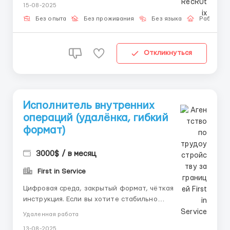
15-08-2025
развиваться. Опыт значения не имеет — всё
обучение вы получите у нас. 👩‍💻 Что ждёт вас: ✅
Без опыта
Без проживания
Без языка
Работа о
Чёткий раб...
Откликнуться
Исполнитель внутренних
операций (удалёнка, гибкий
формат)
3000$ / в месяц
First in Service
Цифровая среда, закрытый формат, чёткая
инструкция. Если вы хотите стабильно
зарабатывать из любой точки и при этом сохранить
Удаленная работа
независимость — этот вариант подойдёт идеально.
13-08-2025