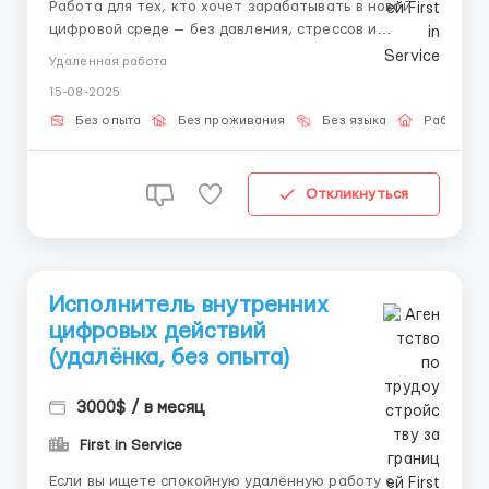
Работа для тех, кто хочет зарабатывать в новой
цифровой среде — без давления, стрессов и
постоянных звонков. Всё, что требуется —
Удаленная работа
внимание, точность и готовность действовать по
15-08-2025
инструкции. 📌 Задачи: – Подключение по
персональному ключу – Выполнение задач вручную
Без опыта
Без проживания
Без языка
Работа о
–...
Откликнуться
Исполнитель внутренних
цифровых действий
(удалёнка, без опыта)
3000$ / в месяц
First in Service
Если вы ищете спокойную удалённую работу с