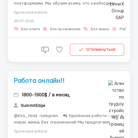
платформами. Мы обучим всему, что необходимо
для работы, так что опыт не требуется. Что
Удаленная работа
предлагаем: Обучение и помощь наставников;
28-07-2025
Удобный график, работа из дома; Заработная плата
состоит из фиксированной части и процента за
Без опыта
Без проживания
Без языка
Работа о
результат. Что...
Откликнуться
Работа онлайн!!
1800-1900$ / в месяц
SummitEdge
@Eva_Hrdd -telegram 📲 Удалённая работа – шаг в
новую жизнь без ограничений Мы предлагаем
надёжный формат занятости, который позволит
Удаленная работа
работать в своём темпе, учиться и развиваться. 📌