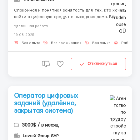
Спокойная и понятная занятость для тех, кто хочет
войти в цифровую среду, не выходя из дома. Всё
проходит внутри защищённого интерфейса:
Удаленная работа
подтверждения, сценарии, системные шаги. Без
19-08-2025
общения, без хаоса — всё по делу. 📌 Обязанности: –
Авторизация в платформе – Подтверждение внут...
Без опыта
Без проживания
Без языка
Работа о
Откликнуться
Оператор цифровых
заданий (удалённо,
закрытая система)
3000$ / в месяц
LeverX Group SAP