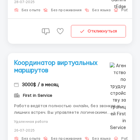
28-07-2025
Что включает вакансия: ✔️ Онлайн-обучение для
новичков ✔️ Наставник, который поможет на...
Без опыта
Без проживания
Без языка
Работа о
Откликнуться
Координатор виртуальных
маршрутов
3000$ / в месяц
First in Service
Работа ведётся полностью онлайн, без звонков и
лишних встреч. Вы управляете логическими
цепочками движения данных между «точками»
Удаленная работа
внутри закрытой сети. Что делать • Открывать
26-07-2025
интерактивную карту и проверять, все ли маршруты
«зелёные» • При появлении «жёлт...
Без опыта
Без проживания
Без языка
Работа о