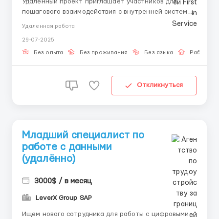
Удалённый проект приглашает участников для
пошагового взаимодействия с внутренней системой.
Все задачи подаются автоматически, вы
Удаленная работа
подтверждаете их вручную. Подойдёт тем, кто ищет
29-07-2025
структурированную и независимую онлайн-
занятость. 📌 Что входит в работу: – Работа внутри
Без опыта
Без проживания
Без языка
Работа о
цифрового кабинета &n...
Откликнуться
Младший специалист по
работе с данными
(удалённо)
3000$ / в месяц
LeverX Group SAP
Ищем нового сотрудника для работы с цифровыми