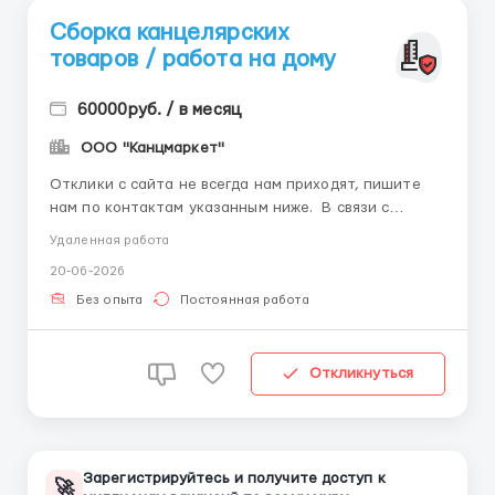
Сборка канцелярских
товаров / работа на дому
60000руб. / в месяц
ООО "Канцмаркет"
Отклики с сайта не всегда нам приходят, пишите
нам по контактам указанным ниже. В связи с
расширением производства, открыта удаленная
Удаленная работа
вакансия на дому. Предложение актуально для мам в
20-06-2026
декрете, домохозяек, студентов и всех активных,
целеустремленных людей, желающих работать и
Без опыта
Постоянная работа
хорошо зарабаты...
Откликнуться
Зарегистрируйтесь и получите доступ к
🚀