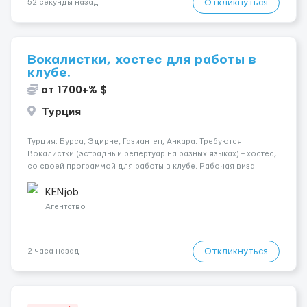
Откликнуться
52 секунды назад
Вокалистки, хостес для работы в
клубе.
от 1700+% $
Турция
Турция: Бурса, Эдирне, Газиантеп, Анкара. Требуются:
Вокалистки (эстрадный репертуар на разных языках) + хостеc,
со своей программой для работы в клубе. Рабочая виза.
Контракт от четырех месяцев до года. Короткий контракт от
одного до трех месяцев. Мед. страховка. Высокая зарплат...
KENjob
Агентство
Откликнуться
2 часа назад