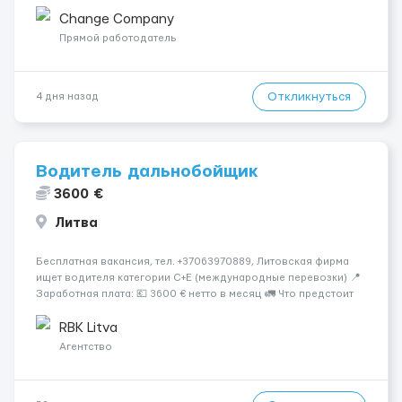
оплачуємо стажування. Якщо ви знаходитесь в іншому місті
чи країні, ми оплачуємо вам переїзд, щоб ви працювали у ...
Change Company
Прямой работодатель
Откликнуться
4 дня назад
Водитель дальнобойщик
3600 €
Литва
Бесплатная вакансия, тел. +37063970889, Литовская фирма
ищет водителя категории C+E (международные перевозки) 📍
Заработная плата: 💶 3600 € нетто в месяц 🚛 Что предстоит
делать: Международные перевозки на тентах и
рефрижераторах. В среднем 400–500 км в день. Погрузки и
RBK Litva
разгрузки ...
Агентство