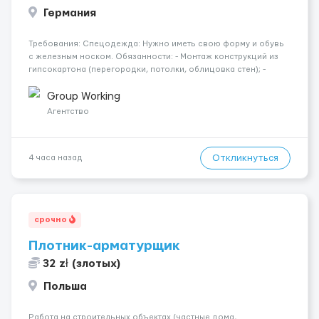
Германия
Требования: Спецодежда: Нужно иметь свою форму и обувь
с железным носком. Обязанности: - Монтаж конструкций из
гипсокартона (перегородки, потолки, облицовка стен); -
Подготовка поверхностей под отделку; - Выполнение
малярных работ (шпатлевка, грунтовка, покраска); -
Group Working
Штукатурные работы ...
Агентство
Откликнуться
4 часа назад
срочно
Плотник-арматурщик
32 zł (злотых)
Польша
Работа на строительных объектах (частные дома,