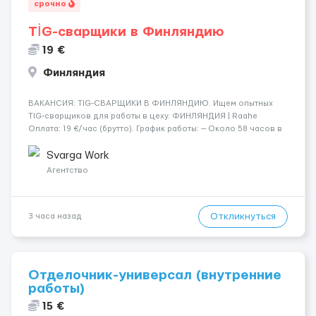
срочно
TİG-сварщики в Финляндию
19 €
Финляндия
​​ВАКАНСИЯ: TIG-СВАРЩИКИ В ФИНЛЯНДИЮ. Ищем опытных
TIG-сварщиков для работы в цеху. ФИНЛЯНДИЯ | Raahe
Оплата: 19 €/час (брутто). График работы: — Около 58 часов в
неделю гарантированно. — Возможны дополнительные
переработки. Дата начала: — Как можно скорее....
Svarga Work
Агентство
Откликнуться
3 часа назад
Отделочник-универсал (внутренние
работы)
15 €