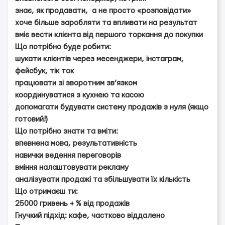
знає, як продавати, а не просто «розповідати»
хоче більше заробляти та впливати на результат
вміє вести клієнта від першого торкання до покупки
Що потрібно буде робити:
шукати клієнтів через месенджери, інстаграм,
фейсбук, тік ток
працювати зі зворотним зв’язком
координуватися з кухнею та касою
допомагати будувати систему продажів з нуля (якщо
готовий!)
Що потрібно знати та вміти:
впевнена мова, результативність
навички ведення переговорів
вміння налаштовувати рекламу
аналізувати продажі та збільшувати їх кількість
Що отримаєш ти:
25000 гривень + % від продажів
Гнучкий підхід: кафе, частково віддалено