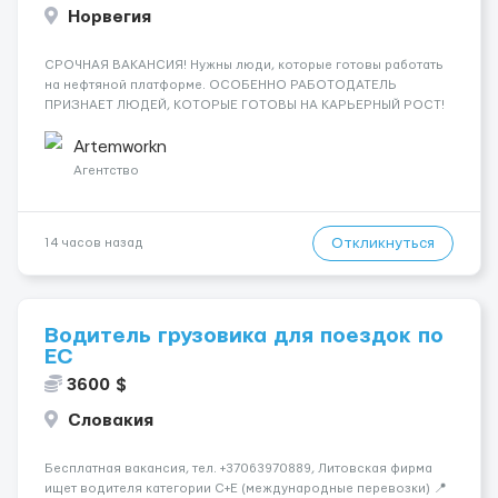
Норвегия
СРОЧНАЯ ВАКАНСИЯ! Нужны люди, которые готовы работать
на нефтяной платформе. ОСОБЕННО РАБОТОДАТЕЛЬ
ПРИЗНАЕТ ЛЮДЕЙ, КОТОРЫЕ ГОТОВЫ НА КАРЬЕРНЫЙ РОСТ!
ДАЮТ БЕСПЛАТНУЮ ВОЗМОЖНОСТЬ ОБУЧАТЬСЯ. Помощник
сварщика, Помощник механика ( стыковка метала, зачистка
Artemworkn
метала, подготовка рабочего места и т....
Агентство
Откликнуться
14 часов назад
Водитель грузовика для поездок по
ЕС
3600 $
Словакия
Бесплатная вакансия, тел. +37063970889, Литовская фирма
ищет водителя категории C+E (международные перевозки) 📍