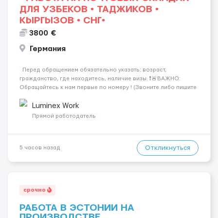
ДЛЯ УЗБЕКОВ • ТАДЖИКОВ •
КЫРГЫЗОВ • СНГ•
3800 €
Германия
Перед обращением обязательно указать: возраст,
гражданство, где находитесь, наличие визы. ❗️🚨ВАЖНО:
Обращайтесь к нам первые по номеру ! (Звоните либо пишите
WhatsApp ) ☎️+44 7355•427998 ☎️ Работа на логистических и
почтовых складах . График 5/8, возможны пе...
Luminex Work
Прямой работодатель
Откликнуться
5 часов назад
срочно
РАБОТА В ЭСТОНИИ НА
ПРОИЗВОДСТВЕ