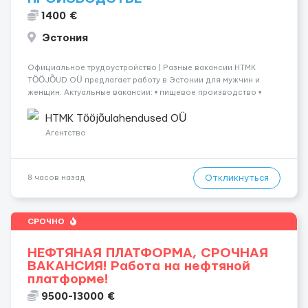
1400 €
Эстония
Официальное трудоустройство | Разные вакансии HTMK
TÖÖJÕUD OÜ предлагает работу в Эстонии для мужчин и
женщин. Актуальные вакансии: • пищевое производство •
упаковка продукции • деревообработка • работа на линии •
склады и логистика • п...
HTMK Tööjõulahendused OÜ
Агентство
Откликнуться
8 часов назад
СРОЧНО
НЕФТЯНАЯ ПЛАТФОРМА, СРОЧНАЯ
ВАКАНСИЯ! Работа на нефтяной
платформе!
9500-13000 €