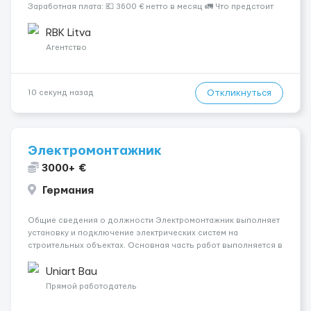
Заработная плата: 💶 3600 € нетто в месяц 🚛 Что предстоит
делать: Международные перевозки на тентах и
рефрижераторах. В среднем 400–500 км в день. Погрузки и
RBK Litva
разгрузки...
Агентство
Откликнуться
10 секунд назад
Электромонтажник
3000+ €
Германия
Общие сведения о должности Электромонтажник выполняет
установку и подключение электрических систем на
строительных объектах. Основная часть работ выполняется в
Берлине. Ищем профессионалов на месте, приглашения
делаем только для профессионалов с доказательным
Uniart Bau
портфолио Обязанности ...
Прямой работодатель