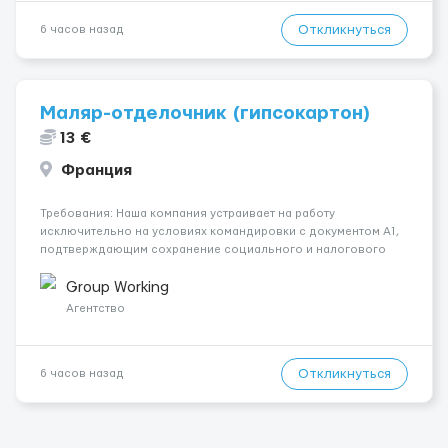
Откликнуться
6 часов назад
Маляр-отделочник (гипсокартон)
13 €
Франция
Требования: Наша компания устраивает на работу
исключительно на условиях командировки с документом A1,
подтверждающим сохранение социального и налогового
статуса в стране проживания во время работы в ЕС.Документ
A1 могут получить граждане стран с упрощенным доступом к
Group Working
рынку труда ЕС (Укра...
Агентство
Откликнуться
6 часов назад