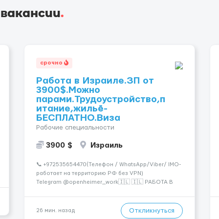
 вакансии
.
срочно
Работа в Израиле.ЗП от
3900$.Можно
парами.Трудоустройство,п
итание,жильё-
БЕСПЛАТНО.Виза
Рабочие специальности
3900 $
Израиль
📞 +972535654470(Телефон / WhatsApp/Viber/ IMO-
работает на территорию РФ без VPN)
Telegram @openheimer_work🇮🇱 🇮🇱 РАБОТА В
ИЗРАИЛЕ (ЛЕГАЛЬНО) Трудоустройство, питание и
жильё предоставляются БЕСПЛАТНО. Хотите жить
в развитой и цивилизованной стране? Хотите
Откликнуться
26 мин. назад
получать досто...