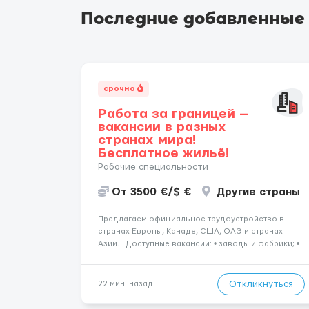
Последние добавленные
срочно
Работа за границей —
вакансии в разных
странах мира!
Бесплатное жильё!
Рабочие специальности
От 3500 €/$ €
Другие страны
Предлагаем официальное трудоустройство в
странах Европы, Канаде, США, ОАЭ и странах
Азии. Доступные вакансии: • заводы и фабрики; •
производственные предприятия; • нефтяные
платформы; • краболовные суда; • водители
(различные категории); •...
Откликнуться
22 мин. назад