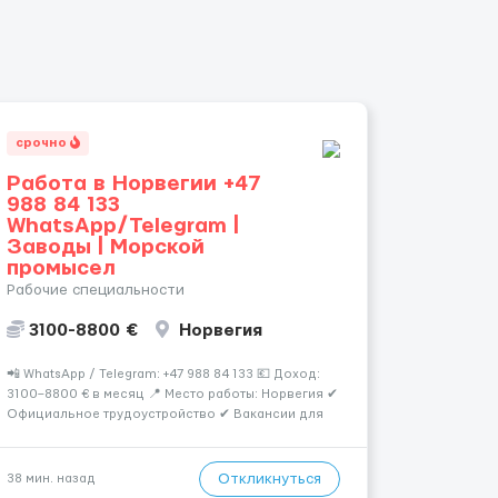
срочно
Работа в Норвегии +47
988 84 133
WhatsApp/Telegram |
Заводы | Морской
промысел
Рабочие специальности
3100-8800 €
Норвегия
📲 WhatsApp / Telegram: +47 988 84 133 💶 Доход:
3100–8800 € в месяц 📍 Место работы: Норвегия ✔
Официальное трудоустройство ✔ Вакансии для
мужчин, женщин и семейных пар ✔ Возможно без
опыта работы ✔ Предоставляется жильё ✔
Помощь с оформлением рабочей визы D и ВНЖ 📅
Откликнуться
38 мин. назад
Идёт приём...