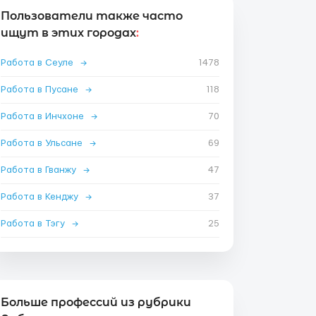
Пользователи также часто
ищут в этих городах
:
Работа в Сеуле
→
1478
Работа в Пусане
→
118
Работа в Инчхоне
→
70
Работа в Ульсане
→
69
Работа в Гванжу
→
47
Работа в Кенджу
→
37
Работа в Тэгу
→
25
Больше профессий из рубрики