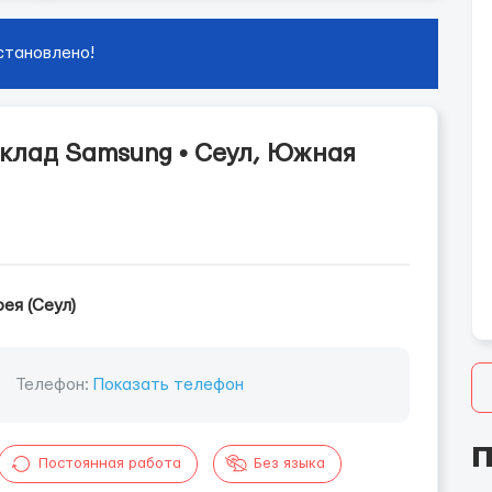
становлено!
склад Samsung • Сеул, Южная
ея (Сеул)
Телефон:
Показать телефон
П
Постоянная работа
Без языка