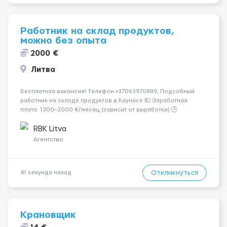
Работник на склад продуктов,
можно без опыта
2000 €
Литва
Бесплатная вакансия! Tелефон +37063970889, Подсобный
работник на складе продуктов в Каунасе 💶 Заработная
плата: 1300–2000 €/месяц (зависит от выработки) 🕒
Количество часов: около 160 часов в месяц 📅 График: 5
рабочих дней в неделю (пн–сб, плавающий график) 📦
RBK Litva
Обязанности...
Агентство
Откликнуться
41 секунда назад
Крановщик