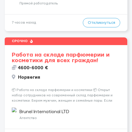
Прямой работодатель
Откликнуться
7 часов назад
СРОЧНО
Работа на складе парфюмерии и
косметики для всех граждан!
4600-6000 €
Норвегия
📦 Работа на складе парфюмерии и косметики 📦 Открыт
набор сотрудников на современный склад парфюмерии и
косметики. Берем мужчин, женщин и семейные пары. Если
раньше на складе не работали — ничего страшного, всему
обучают уже после приезда. Работа не тяжелая. Нужно
Brunel International LTD
собирать заказы, сортиро...
Агентство