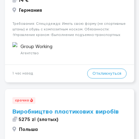
14 €
Германия
Требования: Спецодежда: Иметь свою форму (не спортивные
штаны) и обувь с композитным носком. Обязанности:
-Управление краном -Выполнение подъемно-транспортных
работ на строительных объектах, -Соблюдение правил и
инструкций по безопасности. -Опыт управления различными
Group Working
типами кранов (моб...
Агентство
Откликнуться
1 час назад
срочно
Виробництво пластикових виробів
5275 zł (злотых)
Польша