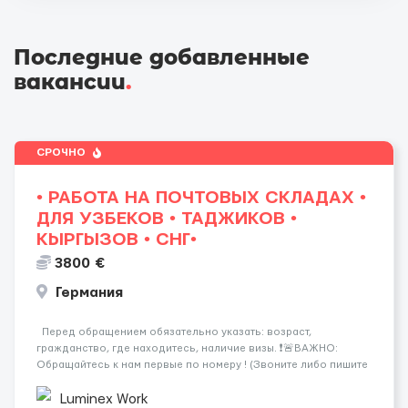
Последние добавленные
вакансии
.
СРОЧНО
• РАБОТА НА ПОЧТОВЫХ СКЛАДАХ •
ДЛЯ УЗБЕКОВ • ТАДЖИКОВ •
КЫРГЫЗОВ • СНГ•
3800 €
Германия
Перед обращением обязательно указать: возраст,
гражданство, где находитесь, наличие визы. ❗️🚨ВАЖНО:
Обращайтесь к нам первые по номеру ! (Звоните либо пишите
WhatsApp ) ☎️+44 7355•427998 ☎️ Работа на логистических и
почтовых складах . График 5/8, возможны пе...
Luminex Work