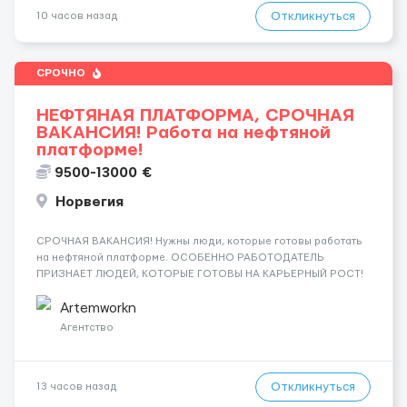
Откликнуться
10 часов назад
СРОЧНО
НЕФТЯНАЯ ПЛАТФОРМА, СРОЧНАЯ
ВАКАНСИЯ! Работа на нефтяной
платформе!
9500-13000 €
Норвегия
СРОЧНАЯ ВАКАНСИЯ! Нужны люди, которые готовы работать
на нефтяной платформе. ОСОБЕННО РАБОТОДАТЕЛЬ
ПРИЗНАЕТ ЛЮДЕЙ, КОТОРЫЕ ГОТОВЫ НА КАРЬЕРНЫЙ РОСТ!
ДАЮТ БЕСПЛАТНУЮ ВОЗМОЖНОСТЬ ОБУЧАТЬСЯ. Помощник
сварщика, Помощник механика ( стыковка метала, зачистка
Artemworkn
метала, подготовка рабочего места и т....
Агентство
Откликнуться
13 часов назад