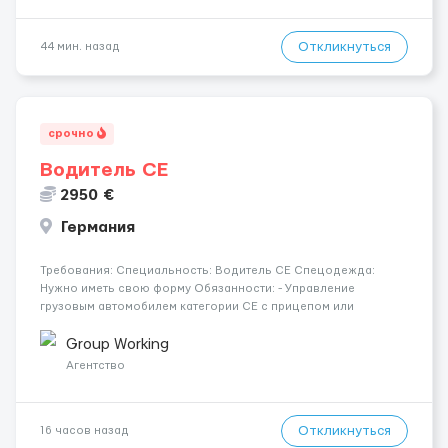
Откликнуться
44 мин. назад
срочно
Водитель СЕ
2950 €
Германия
Требования: Специальность: Водитель СЕ Спецодежда:
Нужно иметь свою форму Обязанности: - Управление
грузовым автомобилем категории CE с прицепом или
полуприцепом; - Осуществление перевозки грузов по
установленным маршрутам в соответствии с транспортными
Group Working
документами; - Обеспечение безоп...
Агентство
Откликнуться
16 часов назад