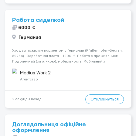
Работа сиделкой
6000 €
Германия
Уход за пожилым пациентом в Германии (Pfaffenhofen-Beuren,
89284) Заработная плата — 1900 €. Работа с проживанием.
Подопечный (за жінкою), мобильность: Мобільний з
ходунками (ролатор, палиця). Психологическое состояние:
Початкова стадія деменції. Ночью: Прокидаєть...
Medius Work 2
Агентство
Откликнуться
2 секунды назад
Доглядальниця офіційне
оформлення