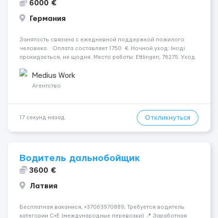
6000 €
Германия
Занятость связана с ежедневной поддержкой пожилого
человека. Оплата составляет 1750 €. Ночной уход: Іноді
прокидається, не щодня. Место работы: Ettlingen, 76275. Уход
осуществляется за жінкою. Психологическое состояние: В
ясному розумі. Мобильность пациента: Мобільний на візк...
Medius Work
Агентство
Откликнуться
17 секунд назад
Водитель дальнобойщик
3600 €
Латвия
Бесплатная ваканися, +37063970889; Требуется водитель
категории C+E (международные перевозки) 📍 Заработная