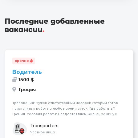
Последние добавленные
вакансии
.
срочно
Водитель
1500 $
Греция
Требования: Нужен ответственный человек который готов
приступить к работе в любое время суток Где работать?
Греция Условия работы: Предоставляем жилье, машину и
пропитание Оплата 1500€ за рейс Контакт: ТГ:serhiitrafik ...
Transporters
Частное лицо