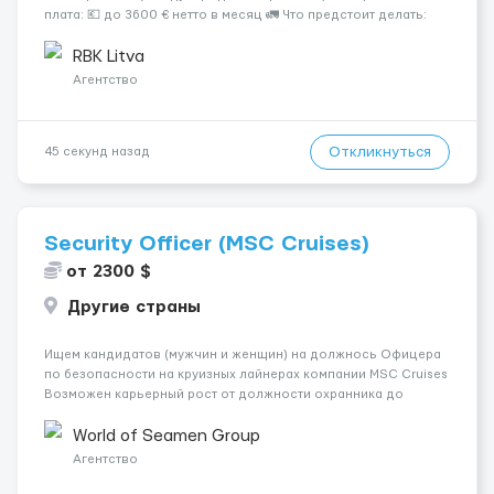
плата: 💶 до 3600 € нетто в месяц 🚛 Что предстоит делать:
Международные перевозки на тентах и рефрижераторах. В
среднем 400–500 км в день. Погр...
RBK Litva
Агентство
Откликнуться
45 секунд назад
Security Officer (MSC Cruises)
от 2300 $
Другие страны
Ищем кандидатов (мужчин и женщин) на должнось Офицера
по безопасности на круизных лайнерах компании MSC Cruises
Возможен карьерный рост от должности охранника до
оператора видеонаблюдения и выше - до заместителя
начальника охраны и начальника охраны. График работы
World of Seamen Group
посменный, суммарной продолж...
Агентство