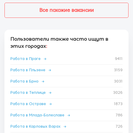
Все похожие вакансии
Пользователи также часто ищут в
этих городах
:
Работа в Праге
→
9411
Работа в Пльзене
→
3159
Работа в Брно
→
3031
Работа в Теплице
→
3026
Работа в Остраве
→
1873
Работа в Млада-Болеславе
→
786
Работа в Карловых Варах
→
726