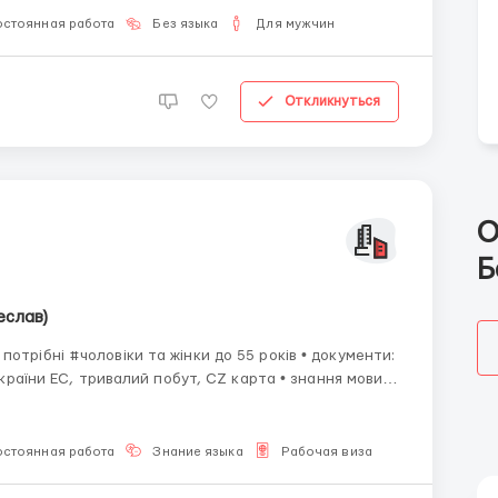
остоянная работа
Без языка
Для мужчин
Откликнуться
О
Б
еслав)
 ЕС, тривалий побут, CZ карта • знання мови:
вміти читати чеською та розуміти її • досвід роботи: - досвід роботи на...
остоянная работа
Знание языка
Рабочая виза