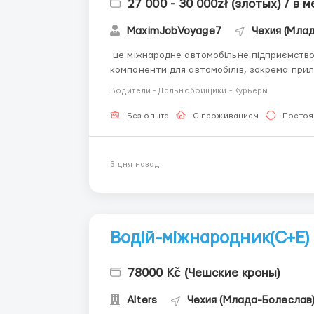
27 000 - 30 000zł (злотых) / в 
MaximJobVoyage7
Чехия (Мла
це міжнародне автомобільне підприємство 
компоненти для автомобілів, зокрема прил
для марок Škoda, Volkswagen та інших. Посада: водій VZV Місце виконання роботи: Plazy Тип
Водители - Дальнобойщики - Курьеры
зайнятості: Повна зайня...
Без опыта
С проживанием
Постоя
3 дня назад
Водій-міжнародник(С+Е)
78000 Kč (Чешские кроны)
Alters
Чехия (Млада-Болеслав