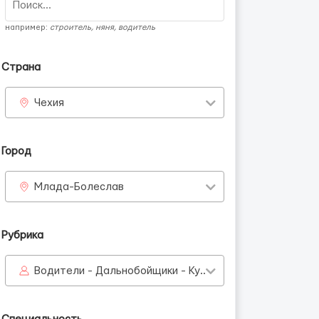
например:
строитель, няня, водитель
Страна
Чехия
Город
Млада-Болеслав
Рубрика
Водители - Дальнобойщики - Курьеры