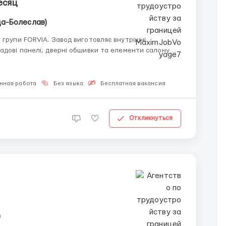
месяц
да-Болеслав)
групи FORVIA. Завод виготовляє внутрішні
адові панелі, дверні обшивки та елементи салону
нная работа
Без языка
Бесплатная вакансия
Откликнуться
)