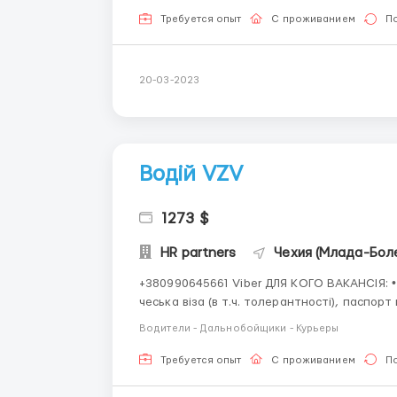
Требуется опыт
С проживанием
П
20-03-2023
Водій VZV
1273 $
HR partners
Чехия (Млада-Бол
+380990645661 Viber ДЛЯ КОГО ВАКАНСІЯ: • потрібні #чоловіки та жінки до 55 років • документи:
чеська віза (в т.ч. толерантності), паспорт країни
Водители - Дальнобойщики - Курьеры
Требуется опыт
С проживанием
П