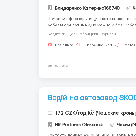
Бондаренко Катерина166740
Ч
Немецкие фермеры ищут помошников на св
работы с животными,но можно и без. Работа на таких фермах:
Конеферма Работа на этих фермах это работа с животными, кормление и уход, выгул на
Водители - Дальнобойщики - Курьеры
луга,чистка боксов,помощь фермеру в авто
Без опыта
С проживанием
Постоя
06-06-2023
Водій на автозавод SKO
172 CZK/год Kč (Чешские кроны
HR Partners Oleksandr
Чехия (
Контакти вайбер +380660506501 Водій на автозавод SKODA ДЛЯ КОГО ВАКАНСІЯ: • потрібні