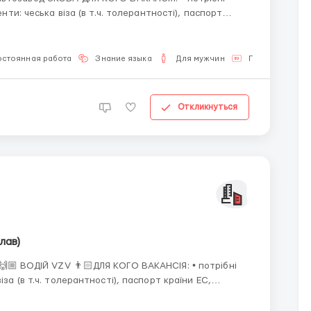
енти: чеська віза (в т.ч. толерантності), паспорт
о на лицевій стороні карти в "Poznamka" написано
остоянная работа
Знание языка
Для мужчин
Паспорт ЕС
Откликнуться
лав)
 потрібні
тривалий побут • знання мови: не потрібно • досвід роботи: - показовий досвід ро...