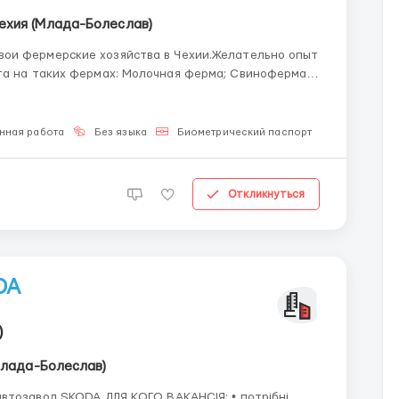
ехия (Млада-Болеслав)
ои фермерские хозяйства в Чехии.Желательно опыт
 Молочная ферма; Свиноферма;
ма...
нная работа
Без языка
Биометрический паспорт
Откликнуться
DA
)
Млада-Болеслав)