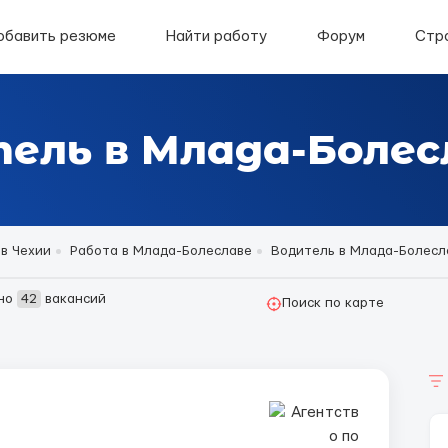
обавить резюме
Найти работу
Форум
Стр
ель в Млада-Болес
в Чехии
Работа в Млада-Болеславе
Водитель в Млада-Болесл
но
42
вакансий
Поиск по карте