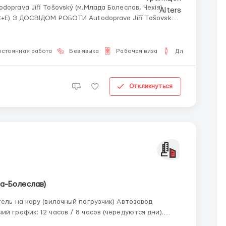
 РОБОТИ Autodoprava Jiří Tošovský—
ією та доставкою вантажів ...
остоянная работа
Без языка
Рабочая виза
Для мужчин
Откликнуться
а-Болеслав)
Можно брать дополнительные часы. 220-240 часов в месяц. Авансы: каждую неделю ...