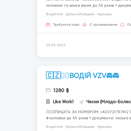
чоловіки та жінки віком до 55 років • докум
країни ЕС, тривалий побут, CZ карта (якщ
Водители - Дальнобойщики - Курьеры
25,27...
Требуется опыт
С проживанием
П
29-03-2023
🇨🇿❤️‍🔥ВОДІЙ VZV🚘🚘
1280 $
Like Work1
Чехия (Млада-Болес
❤️‍🔥📱📱ПИШІТЬ ЗА НОМЕРОМ: +420721767412 🙌🏼 ВОДІЙ VZV 👨🏻ДЛЯ КОГО ВАКАНСІЯ: •
#чоловіки до 55 років • документи: чеська віза (в т.ч. толерантності), паспорт країни ЕС,
Водители - Дальнобойщики - Курьеры