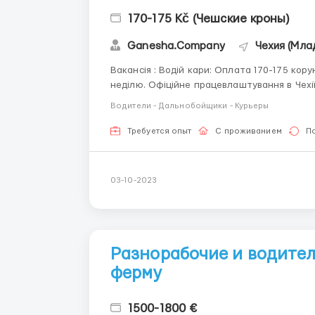
170-175 Kč (Чешские кроны)
Ganesha.Company
Чехия (Мла
Вакансія : Водій кари: Оплата 170-175 корун/год. Графік роботи: 8- 12 годинні зміни; 5-6 днів в
неділю. Офіційне працевлаштування в Чехії
округ міста. . Документи: паспорта ЄС, дочасна охрана. Житло: Надамо житло. При наявності
Водители - Дальнобойщики - Курьеры
власного, бонус ...
Требуется опыт
С проживанием
П
03-10-2023
Разнорабочие и водител
ферму
1500-1800 €