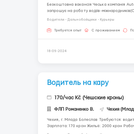
Безкоштовна вакансія Чеська компанія Autodoprava Jiří Tošovský (м.Млада Болеслав, Чехія)
запрошує на роботу водіїв-міжнародників(С+Е) З ДОСВІДОМ
сімейна компанія, що займається організац
Водители - Дальнобойщики - Курьеры
Требуется опыт
С проживанием
П
18-09-2024
Водитель на кару
170/час Kč (Чешские кроны)
ФЛП Романенко В.
Чехия (Млад
Чехия, г. Млада Болеслав Требуются: водитель на кару (вилочный погрузчик) Автозавод
Зарплата: 170 крон Жильё: 2000 крон Рабочий график: 12 часов / 8 часов (чередуются дни).