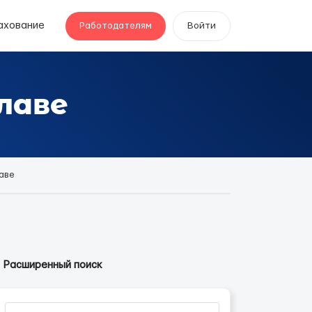
ахование
Работодателям
Войти
лаве
аве
Расширенный поиск