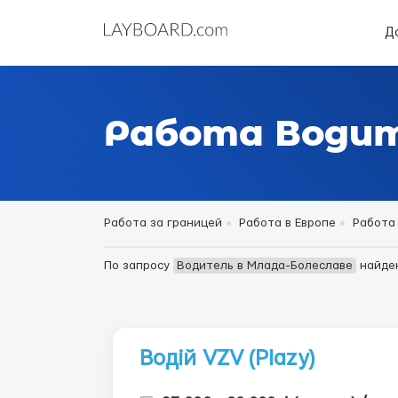
Д
Работа Водит
Работа за границей
Работа в Европе
Работа 
По запросу
Водитель в Млада-Болеславе
найде
Водій VZV (Plazy)