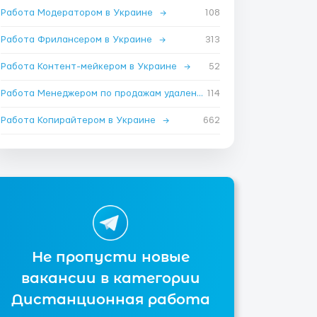
Работа Модератором в Украине
→
108
Работа Фрилансером в Украине
→
313
Работа Контент-мейкером в Украине
→
52
Работа Менеджером по продажам удаленно в Украине
114
→
Работа Копирайтером в Украине
→
662
Не пропусти новые
вакансии в категории
Дистанционная работа