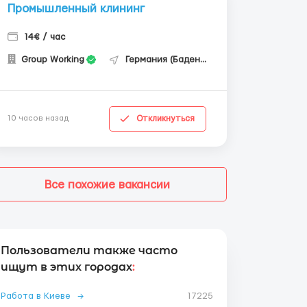
Промышленный клининг
14€ / час
Group Working
Германия (Баден-Вюртемберг)
Откликнуться
10 часов назад
Все похожие вакансии
Пользователи также часто
ищут в этих городах
:
Работа в Киеве
→
17225