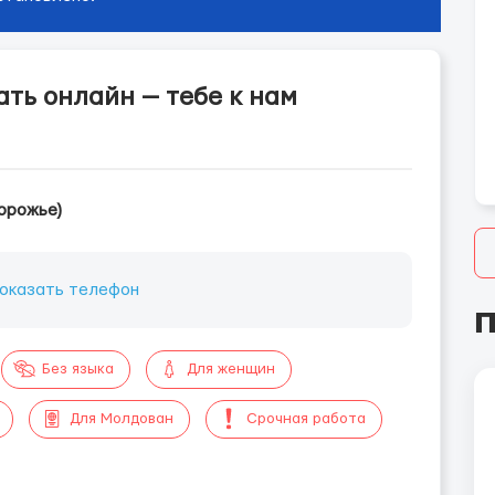
ать онлайн — тебе к нам
орожье)
оказать телефон
П
Без языка
Для женщин
Для Молдован
Срочная работа