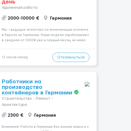
день
Удаленная работа
2000-10000 €
Германия
Мы — ведущее агентство по монетизации контента
в Европе из Германии. Наши модели зарабатывают
в среднем от 1000€ уже в первый месяц не имея
не опыта не супер внешности. (полностью
удалённая работа). Ищем девушек — из каждого
города мира, начинающих и с опытом. Что мы
Откликнуться
12 часов назад
предлаг...
Работники на
производство
контейнеров в Германии
Строительство - Ремонт -
Архитектура
2300 €
Германия
Внимание! Работа в Германии без знания языка и с