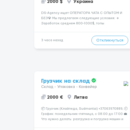
2000 $
Украина
DS-Agency ищет ОПЕРАТОРА ЧАТА С ОПЫТОМ И
БЕЗ💎 Мы предлагаем следующие условия: 🔹
Заработок среднем 800-1000$, топы
зарабатывают от 2000$+ 🔹 Быстрое погружение в
работу - всего 1 день обучения 🔹
Предоставляются графики на выбор - выберите
Откликнуться
3 часа назад
смены удобные для вашего расписания 🔹
Возможность карье...
Грузчик на склад
Склад - Упаковка - Конвейер
2000 €
Литва
📦 Грузчик (Клайпеда, Sudmantai) +37063970889; 🕗
График: понедельник–пятница, с 08:00 до 17:00 💼
Что нужно делать: разгрузка и погрузка машин и
контейнеров (вручную); сортировка товара;
поддержание порядка на складе; выполнение