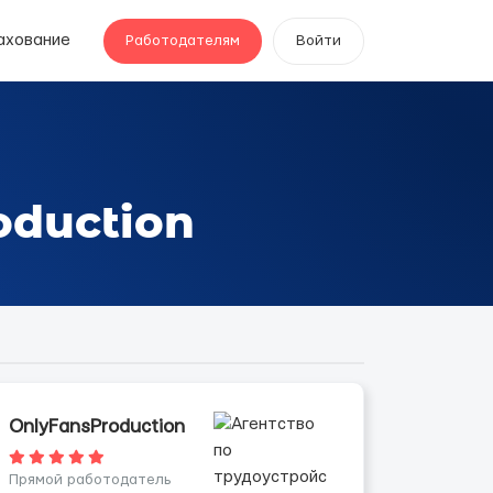
ахование
Работодателям
Войти
oduction
OnlyFansProduction
Прямой работодатель