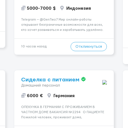
5000-7000 $
Индонезия
Telegram — @GenTwo7 Мир онлайн-работы
открывает безграничные возможности для всех,
кто хочет развиваться и зарабатывать удалённо.
🌎 Ты сам выбираешь, когда и где работать,
совмещая работу с учёбой, хобби или
путешествиями. 🏡 Пока все только говорят про
Откликнуться
10 часов назад
нейросети и блокчейн, швейцарс...
Сиделка с питанием
Домашний персонал
6000 €
Германия
ОПЕКУНКА В ГЕРМАНИИ С ПРОЖИВАНИЕМ В
ЧАСТНОМ ДОМЕ ВАКАНСИЯ №2294 О ПАЦИЕНТЕ
Пожилой человек, проживает дома,
ориентирован, без поведенческих нарушений.
СОСТОЯНИЕ И УХОД Требуется помощь в быту и