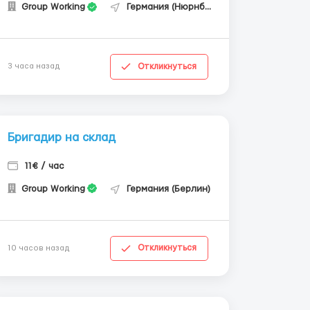
Group Working
Германия (Нюрнберг)
Откликнуться
3 часа назад
Бригадир на склад
11€ / час
Group Working
Германия (Берлин)
Откликнуться
10 часов назад