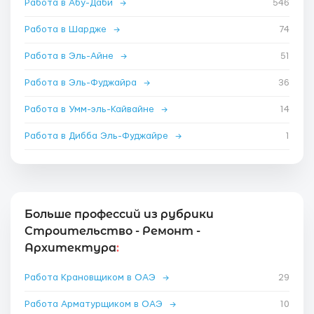
Работа в Абу-Даби
→
546
Работа в Шардже
→
74
Работа в Эль-Айне
→
51
Работа в Эль-Фуджайра
→
36
Работа в Умм-эль-Кайвайне
→
14
Работа в Дибба Эль-Фуджайре
→
1
Больше профессий из рубрики
Строительство - Ремонт -
Архитектура
:
Работа Крановщиком в ОАЭ
→
29
Работа Арматурщиком в ОАЭ
→
10