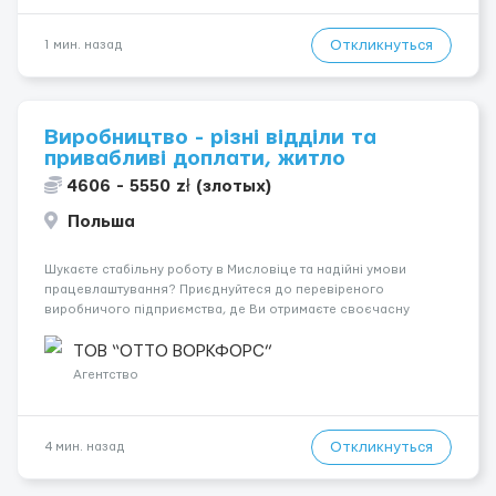
Откликнуться
1 мин. назад
Виробництво - різні відділи та
привабливі доплати, житло
4606 - 5550 zł (злотых)
Польша
Шукаєте стабільну роботу в Мисловіце та надійні умови
працевлаштування? Приєднуйтеся до перевіреного
виробничого підприємства, де Ви отримаєте своєчасну
заробітну плату, навчання з першого дня та можливість
підібрати посаду відповідно до Ваших навичок
ТОВ “ОТТО ВОРКФОРС”
Локація: Мисловіце Форма пр...
Агентство
Откликнуться
4 мин. назад