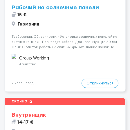
Рабочий на солнечные панели
15 €
Германия
Требования: Обязанности: - Установка солнечных панелей на
скатных крышах; - Прокладка кабеля. Для кого: Муж. до 50 лет
Опыт: С опытом работы на скатных крышах Знание языка: Не
требуется Дополнительно: Паспорт ЕС/§ 24 Где работать?
Германия, Буцбах Условия...
Group Working
Агентство
Откликнуться
2 часа назад
СРОЧНО
Внутрянщик
14-17 €