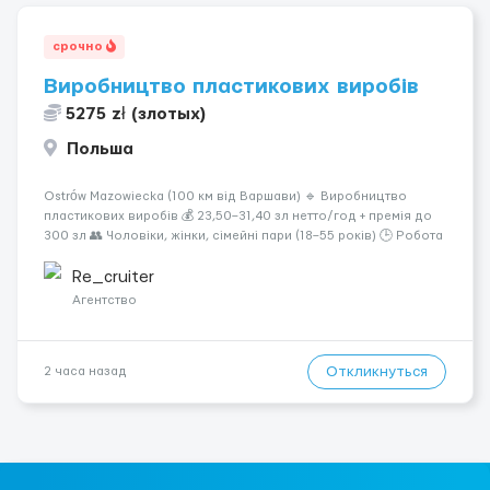
срочно
Виробництво пластикових виробів
5275 zł (злотых)
Польша
Ostrów Mazowiecka (100 км від Варшави) 🔹 Виробництво
пластикових виробів 💰 23,50–31,40 зл нетто/год + премія до
300 зл 👥 Чоловіки, жінки, сімейні пари (18–55 років) 🕒 Робота
у 2–3 зміни 🏠 Житло — 650 зл/міс. Компенсація за власне
житло — 400 зл. 📦 Обов...
Re_cruiter
Агентство
Откликнуться
2 часа назад