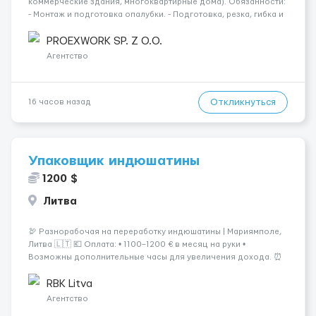
коммерческие здания, многоквартирные дома). Обязанности:
- Монтаж и подготовка опалубки. - Подготовка, резка, гибка и
монтаж арматуры согласно технической документации. -
Связка арматурных стержней. - Заливка бетона. - Демонтаж
PROEXWORK SP. Z O.O.
опалубки после за...
Агентство
Откликнуться
16 часов назад
Упаковщик индюшатины
1200 $
Литва
🦃 Разнорабочая на переработку индюшатины | Мариямполе,
Литва 🇱🇹 💶 Оплата: • 1100–1200 € в месяц на руки •
Возможны дополнительные часы для увеличения дохода. ⏰
График работы: • 200–240 часов в месяц • Работа в 2 смены: —
с 06:00 (иногда с 07:00...
RBK Litva
Агентство