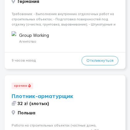
Германия
Требования: - Выполнение внутренних отделочных работ на
строительных объектах; - Подготовка поверхностей под
отделку (очистка, грунтовка, выравнивание); - Штукатурные и
шпаклёвочные работы; - Монтаж гипсокартонных конструкций
(стены, перегородки, потолки); - Укладка плитки на стены и п...
Group Working
Агентство
Откликнуться
9 часов назад
срочно
Плотник-арматурщик
32 zł (злотых)
Польша
Работа на строительных объектах (частные дома,