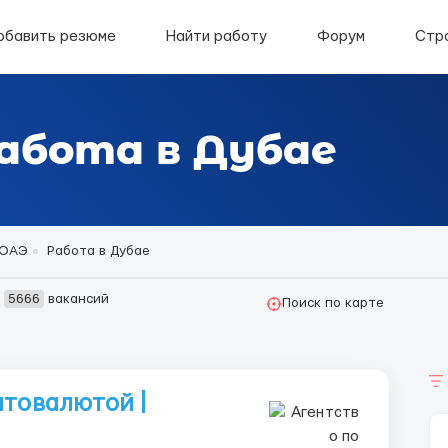
обавить резюме
Найти работу
Форум
Стр
абота в Дубае
 ОАЭ
Работа в Дубае
о
5666
вакансий
Поиск по карте
птовалютой |