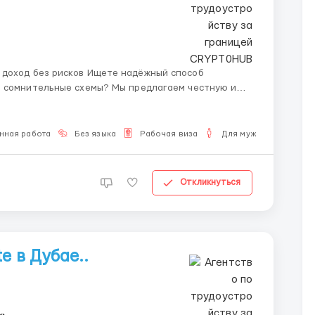
в Ищете надёжный способ
в сомнительные схемы? Мы предлагаем честную и
без использования банковских карт. Что
 крипток...
нная работа
Без языка
Рабочая виза
Для мужчин
Откликнуться
e в Дубае..