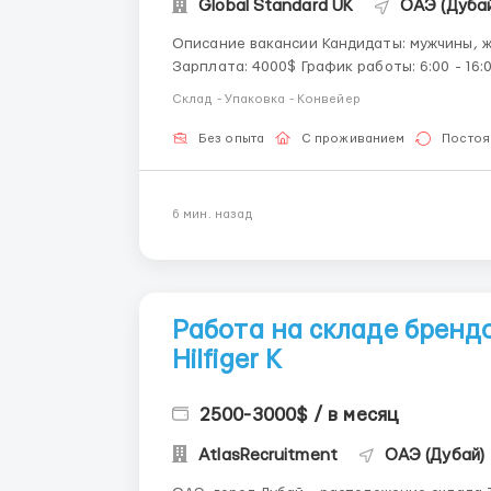
Global Standard UK
ОАЭ (Дубай
Описание вакансии Кандидаты: мужчины, женщины, семейные пары в возрасте от 18 до 50 лет.
Зарплата: 4000$ График работы: 6:00 - 16:00 или 10:00 - 18:00, смена может быть поставлена ​​и
в другие часы, но в пределах 6:00 - 20:00. Работа по 8 или 10 часов. Только дневные смены.
Склад - Упаковка - Конвейер
Проживание: ...
Без опыта
С проживанием
Постоя
6 мин. назад
Работа на складе брен
Hilfiger К
2500-3000$ / в месяц
AtlasRecruitment
ОАЭ (Дубай)