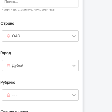
например:
строитель, няня, водитель
Страна
ОАЭ
Город
Дубай
Рубрика
---