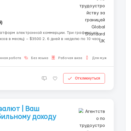
)
электронной коммерции. Три графика на
0 3. 6 дней в неделю по 12 часов (360 ча...
нная работа
Без языка
Рабочая виза
Для мужчин
Откликнуться
валют | Ваш
бильному доходу