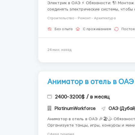
Электрик в ОАЭ ⚡ Обязаности: 🔌 Монтаж электропроводки – прокладывать кабели и
соединять электрические системы, чтобы свет и 
и подключение оборудования – розетки, в
Строительство - Ремонт - Архитектура
должно быть как п...
Без опыта
С проживанием
Постоя
24 мин. назад
Аниматор в отель в ОАЭ
2400-3200$ / в месяц
PlatinumWorkforce
ОАЭ (Дубай
Аниматор в отель в ОАЭ 🎉🏖️🤹 Обязаности: • 🕺 Проведение развлекательных программ
Организуете танцы, игры, конкурсы и мини
энергия делают отдых ярким и незабываемым. • 🎨 Мастер-классы и творческие
Сфера туризма