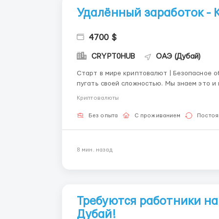
Удалённый заработок -
4700 $
CRYPT0HUB
ОАЭ (Дубай)
Старт в мире криптовалют | Безопасное обучение и 
пугать своей сложностью. Мы знаем это и
индустрию. Наша команда с 6-летним опытом поможет вам начать с полного нуля на
Криптовалюты
проверенных платформах: Binance, Bybit, Tr
Без опыта
С проживанием
Постоя
8 мин. назад
Требуются работники на
Дубай!