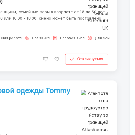
)
нная работа
Без языка
Рабочая виза
Для семейных пар
Откликнуться
довой одежды Tommy