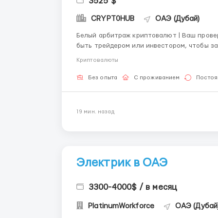
3525 $
CRYPT0HUB
ОАЭ (Дубай)
Белый арбитраж криптовалют | Ваш проверенный 
быть трейдером или инвестором, чтобы з
безопасную модель работы — белый арбитраж 
Криптовалюты
работает: Вы следуете чётк...
Без опыта
С проживанием
Постоя
19 мин. назад
Электрик в ОАЭ
3300-4000$ / в месяц
PlatinumWorkforce
ОАЭ (Дубай