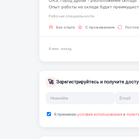
ОАЭ, город Дубай - расположение склада Требования: мужчины, женщины, семейные пары
Опыт работы на складе будет преимуществом (но не 
ответственность, аккуратность Физическая выносливость Базовые навыки работы Умение
Рабочие специальности
работать...
Без опыта
С проживанием
Постоя
8 мин. назад
🚀
Зарегистрируйтесь и получите досту
Я принимаю
условия использования
и
полит