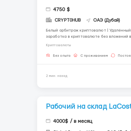
4750 $
CRYPT0HUB
ОАЭ (Дубай)
Белый арбитраж криптовалют | Удалённый доход без риско
заработка в криптовалюте без вложений 
прозрачную модель работы: белый арбитраж 
Криптовалюты
предлагаем: Ежедневные выплаты на ваш
Без опыта
С проживанием
Постоя
2 мин. назад
Рабочий на склад LaCost
4000$ / в месяц