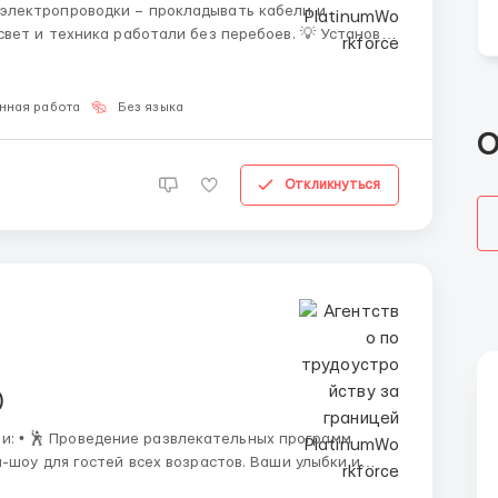
техника работали без перебоев. 💡 Установка
ыключатели, освещение и бытовая техника. Всё
нная работа
Без языка
О
Откликнуться
)
-шоу для гостей всех возрастов. Ваши улыбки и
 занятия