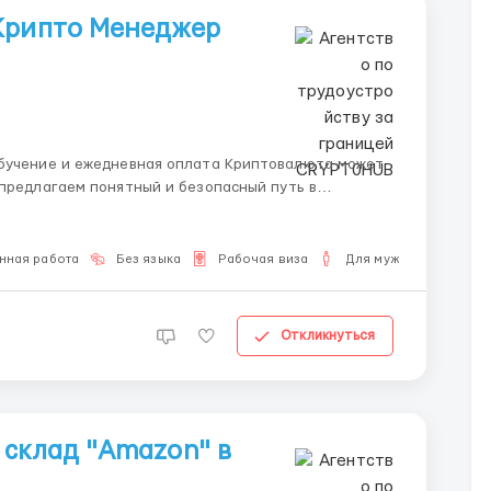
 Крипто Менеджер
ежедневная оплата Криптовалюта может
 предлагаем понятный и безопасный путь в
ustWall...
нная работа
Без языка
Рабочая виза
Для мужчин
Откликнуться
 склад "Amazon" в