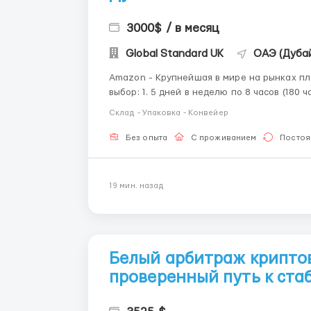
3000$ / в месяц
Global Standard UK
ОАЭ (Дубай
Amazon - Крупнейшая в мире на рынках платформ 
выбор: 1. 5 дней в неделю по 8 часов (180 часов в месяц) – $3500 2. 6 дней в неделю по 10 часов
(270 часов в месяц) – $400
Склад - Упаковка - Конвейер
Без опыта
С проживанием
Постоя
19 мин. назад
Белый арбитраж крипто
проверенный путь к ста