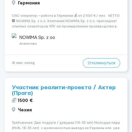
Германия
CNC-оператор — работа в Германии 💰 от 2 500 € / мес. NETTO
🏢 NOWIMA Sp. z o.o. Компания NOWIMA Sp. z o.o. приглашает
опытных операторов ЧПУ на промышленные производства в
Германии. Прямой контракт. Стабильная загрузка.
Проживание, оформление и билеты — за счёт компани...
NOWIMA Sp. z oo
Агентство
Откликнуться
41 мин. назад
Участник реалити-проекта / Актер
(Прага)
1500 €
Чехия
Требования: Две подруги / девушки (18–35 лет) Молодые пары
(М+Ж, 18–35 лет) с возможностью выезда из Украины или уже