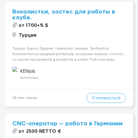
Вокалистки, хостес для работы в
клубе.
от 1700+% $
Турция
Турция: Бурса, Эдирне, Газиантеп, Анкара. Требуются:
Вокалистки (эстрадный репертуар на разных языках) + хостеc,
со своей программой для работы в клубе. Рабочая виза.
Контракт от четырех месяцев до года. Короткий контракт от
одного до трех месяцев. Мед. страховка. Высокая зарплат...
KENjob
Агентство
Откликнуться
36 мин. назад
CNC-оператор — работа в Германии
от 2500 NETTO €