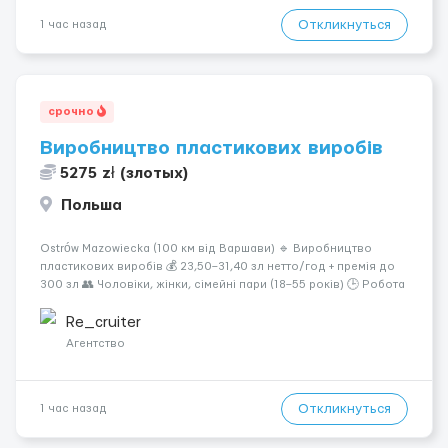
Откликнуться
1 час назад
срочно
Виробництво пластикових виробів
5275 zł (злотых)
Польша
Ostrów Mazowiecka (100 км від Варшави) 🔹 Виробництво
пластикових виробів 💰 23,50–31,40 зл нетто/год + премія до
300 зл 👥 Чоловіки, жінки, сімейні пари (18–55 років) 🕒 Робота
у 2–3 зміни 🏠 Житло — 650 зл/міс. Компенсація за власне
житло — 400 зл. 📦 Обов...
Re_cruiter
Агентство
Откликнуться
1 час назад