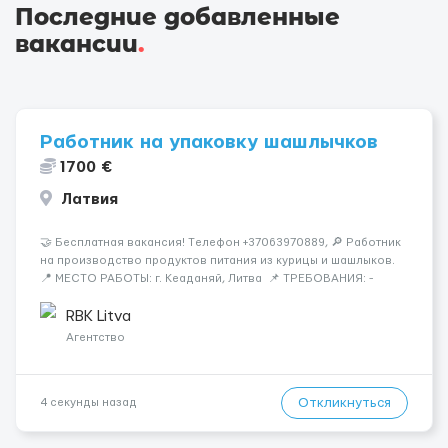
Последние добавленные
вакансии
.
Работник на упаковку шашлычков
1700 €
Латвия
🤝 Бесплатная вакансия! Tелефон +37063970889, 🔎 Работник
на производство продуктов питания из курицы и шашлыков.
📍 МЕСТО РАБОТЫ: г. Кеаданяй, Литва 📌 ТРЕБОВАНИЯ: -
Женщины и Мужчины возраст 18-60 лет - опыт работы НЕ
нужен 📆 ГРАФИК РАБОТЫ: - ПН по ВС, выходные плавающие
RBK Litva
&n...
Агентство
Откликнуться
4 секунды назад