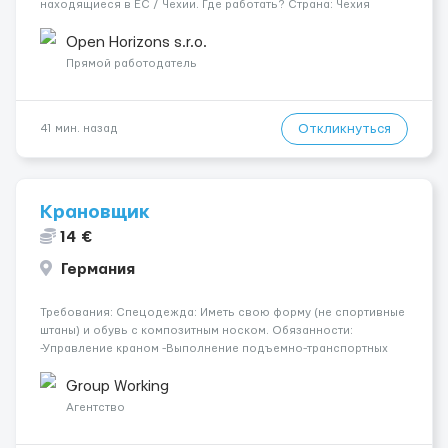
находящиеся в ЕС / Чехии. Где работать? Страна: Чехия ​
Город: Прага Условия работы: Проживание: Бесплатно ...
Open Horizons s.r.o.
Прямой работодатель
Откликнуться
41 мин. назад
Крановщик
14 €
Германия
Требования: Спецодежда: Иметь свою форму (не спортивные
штаны) и обувь с композитным носком. Обязанности:
-Управление краном -Выполнение подъемно-транспортных
работ на строительных объектах, -Соблюдение правил и
инструкций по безопасности. -Опыт управления различными
Group Working
типами кранов (моб...
Агентство