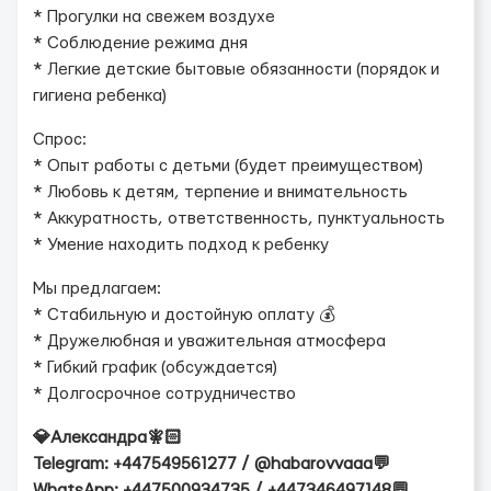
* Прогулки на свежем воздухе
* Соблюдение режима дня
* Легкие детские бытовые обязанности (порядок и
гигиена ребенка)
Спрос:
* Опыт работы с детьми (будет преимуществом)
* Любовь к детям, терпение и внимательность
* Аккуратность, ответственность, пунктуальность
* Умение находить подход к ребенку
Мы предлагаем:
* Стабильную и достойную оплату 💰
* Дружелюбная и уважительная атмосфера
* Гибкий график (обсуждается)
* Долгосрочное сотрудничество
💎Александра🧚🏻
Telegram: +447549561277 / @habarovvaaa💬
WhatsApp: +447500934735 / +447346497148💬