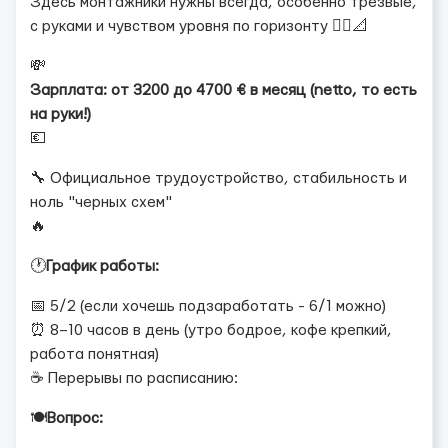
Здесь монтажники нужны всегда, особенно трезвые,
с руками и чувством уровня по горизонту 👷‍♂️📐
💸
Зарплата: от 3200 до 4700 € в месяц (netto, то есть
на руки!)
💶
🔧 Официальное трудоустройство, стабильность и
ноль "черных схем"
🔥
🕐
График работы:
📅 5/2 (если хочешь подзаработать - 6/1 можно)
⏰ 8–10 часов в день (утро бодрое, кофе крепкий,
работа понятная)
☕ Перерывы по расписанию:
🍽️
Вопрос: