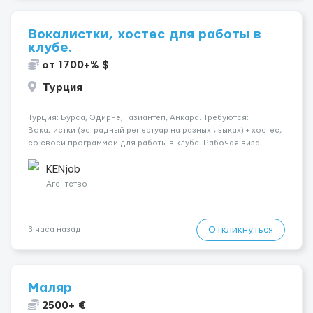
Вокалистки, хостес для работы в
клубе.
от 1700+% $
Турция
Турция: Бурса, Эдирне, Газиантеп, Анкара. Требуются:
Вокалистки (эстрадный репертуар на разных языках) + хостеc,
со своей программой для работы в клубе. Рабочая виза.
Контракт от четырех месяцев до года. Короткий контракт от
одного до трех месяцев. Мед. страховка. Высокая зарплат...
KENjob
Агентство
Откликнуться
3 часа назад
Маляр
2500+ €