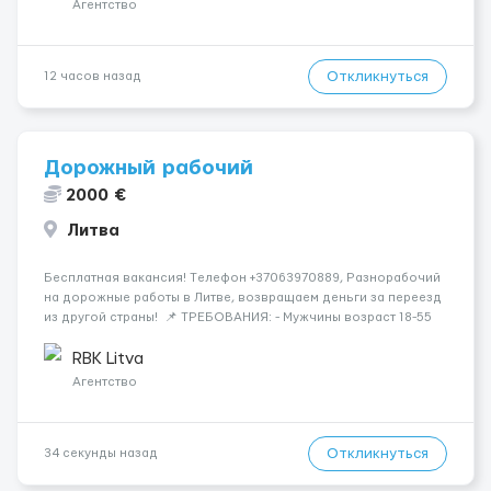
Агентство
Откликнуться
12 часов назад
Дорожный рабочий
2000 €
Литва
Бесплатная вакансия! Tелефон +37063970889, Разнорабочий
на дорожные работы в Литве, возвращаем деньги за переезд
из другой страны! 📌 ТРЕБОВАНИЯ: - Мужчины возраст 18-55
лет 📆 ГРАФИК РАБОТЫ: - 5-6 дней в неделю 8-12 часов в день
💳 ОПЛАТА ТРУДА: - ставка 9 евро/час днем...
RBK Litva
Агентство
Откликнуться
34 секунды назад