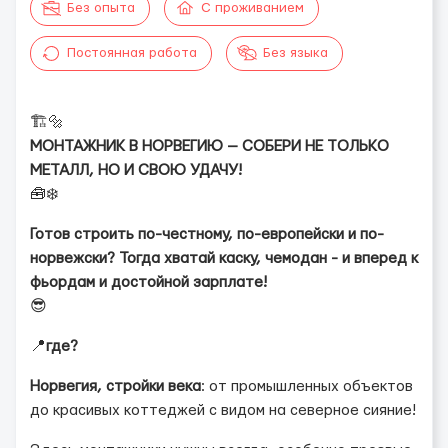
Без опыта
С проживанием
Постоянная работа
Без языка
🏗️🔩
МОНТАЖНИК В НОРВЕГИЮ — СОБЕРИ НЕ ТОЛЬКО
МЕТАЛЛ, НО И СВОЮ УДАЧУ!
🧰❄️
Готов строить по-честному, по-европейски и по-
норвежски? Тогда хватай каску, чемодан - и вперед к
фьордам и достойной зарплате!
😎
📍
где?
Норвегия, стройки века
: от промышленных объектов
до красивых коттеджей с видом на северное сияние!