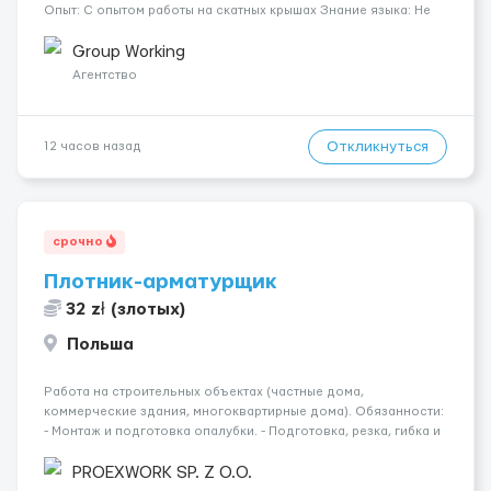
Опыт: С опытом работы на скатных крышах Знание языка: Не
требуется Дополнительно: Паспорт ЕС/§ 24 Где работать?
Германия, Буцбах Условия...
Group Working
Агентство
Откликнуться
12 часов назад
срочно
Плотник-арматурщик
32 zł (злотых)
Польша
Работа на строительных объектах (частные дома,
коммерческие здания, многоквартирные дома). Обязанности:
- Монтаж и подготовка опалубки. - Подготовка, резка, гибка и
монтаж арматуры согласно технической документации. -
Связка арматурных стержней. - Заливка бетона. - Демонтаж
PROEXWORK SP. Z O.O.
опалубки после за...