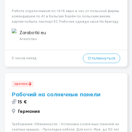
Работа отделочником по 14-16 евро в час от польской фирмы
командируем по А1 в Бельгию Берём по польским визам,
картам побыта, паспорт ЕС Рабочая одежда своя На бригаду
выдаётся автомобиль Рабочих часов 200-240 на месяц
Зарплата раз в две недели на банковскую карту Звоните на
Zarabotki eu
V...
Агентство
Откликнуться
5 часов назад
срочно
Рабочий на солнечные панели
15 €
Германия
Требования: Обязанности: - Установка солнечных панелей на
скатных крышах; - Прокладка кабеля. Для кого: Муж. до 50 лет