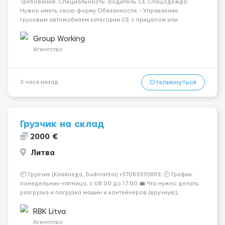
Требования: Специальность: Водитель СЕ Спецодежда:
Нужно иметь свою форму Обязанности: - Управление
грузовым автомобилем категории CE с прицепом или
полуприцепом; - Осуществление перевозки грузов по
установленным маршрутам в соответствии с транспортными
Group Working
документами; - Обеспечение безоп...
Агентство
Откликнуться
3 часа назад
Грузчик на склад
2000 €
Литва
📦 Грузчик (Клайпеда, Sudmantai) +37063970889; 🕗 График:
понедельник–пятница, с 08:00 до 17:00 💼 Что нужно делать:
разгрузка и погрузка машин и контейнеров (вручную);
сортировка товара; поддержание порядка на складе;
выполнение других поручений заведующего складом. ✅
RBK Litva
Требования: ...
Агентство