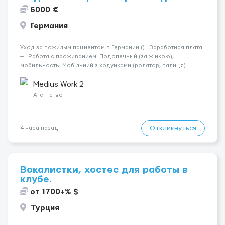
6000 €
Германия
Уход за пожилым пациентом в Германии () Заработная плата
— . Работа с проживанием. Подопечный (за жінкою),
мобильность: Мобільний з ходунками (ролатор, палиця).
Психологическое состояние: Початкова стадія деменції.
Ночью: Спить не прокидаючись. Требования: По...
Medius Work 2
Агентство
Откликнуться
4 часа назад
Вокалистки, хостес для работы в
клубе.
от 1700+% $
Турция