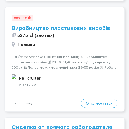
срочно
Виробництво пластикових виробів
5275 zł (злотых)
Польша
Ostrów Mazowiecka (100 км від Варшави) 🔹 Виробництво
пластикових виробів 💰 23,50–31,40 зл нетто/год + премія до
300 зл 👥 Чоловіки, жінки, сімейні пари (18–55 років) 🕒 Робота
у 2–3 зміни 🏠 Житло — 650 зл/міс. Компенсація за власне
житло — 400 зл. 📦 Обов...
Re_cruiter
Агентство
Откликнуться
3 часа назад
Сиделка от прямого работодателя