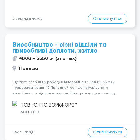
Откликнуться
3 секунды назад
Виробництво - різні відділи та
привабливі доплати, житло
4606 - 5550 zł (злотых)
Польша
Шукаєте стабільну роботу в Мисловіце та надійні умови
працевлаштування? Приєднуйтеся до перевіреного
виробничого підприємства, де Ви отримаєте своєчасну
заробітну плату, навчання з першого дня та можливість
підібрати посаду відповідно до Ваших навичок
ТОВ “ОТТО ВОРКФОРС”
Локація: Мисловіце Форма пр...
Агентство
Откликнуться
1 час назад