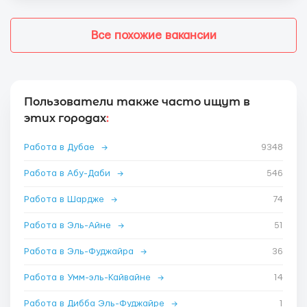
Все похожие вакансии
Пользователи также часто ищут в
этих городах
:
Работа в Дубае
→
9348
Работа в Абу-Даби
→
546
Работа в Шардже
→
74
Работа в Эль-Айне
→
51
Работа в Эль-Фуджайра
→
36
Работа в Умм-эль-Кайвайне
→
14
Работа в Дибба Эль-Фуджайре
→
1