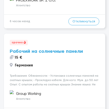
PROEXWORK SP. Z O.O.
опалубки после за...
Агентство
Откликнуться
6 часов назад
срочно
Рабочий на солнечные панели
15 €
Германия
Требования: Обязанности: - Установка солнечных панелей на
скатных крышах; - Прокладка кабеля. Для кого: Муж. до 50 лет
Опыт: С опытом работы на скатных крышах Знание языка: Не
требуется Дополнительно: Паспорт ЕС/§ 24 Где работать?
Германия, Буцбах Условия...
Group Working
Агентство