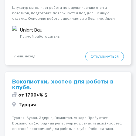
Штукатур выполняет работы по выравниванию стен и
потолков, подготовке поверхностей под дальнейшую
отделку. Основная работа выполняется в Берлине. Ищем
профессионалов на месте, приглашения делаем только для
специалистов с подтверждённым опытом и портфолио.
Uniart Bau
Обязанности Подготовка оснований ...
Прямой работодатель
Откликнуться
17 мин. назад
Вокалистки, хостес для работы в
клубе.
от 1700+% $
Турция
Турция: Бурса, Эдирне, Газиантеп, Анкара. Требуются:
Вокалистки (эстрадный репертуар на разных языках) + хостеc,
со своей программой для работы в клубе. Рабочая виза.
Контракт от четырех месяцев до года. Короткий контракт от