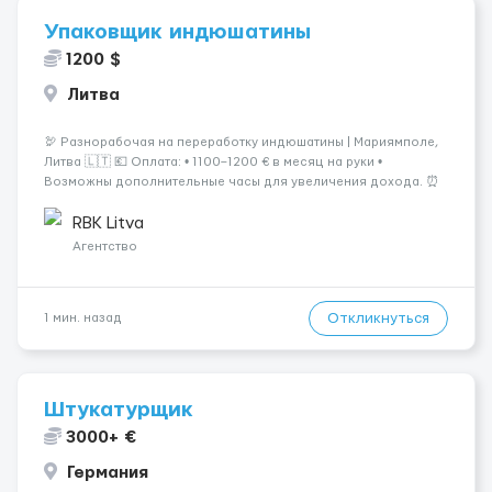
Упаковщик индюшатины
1200 $
Литва
🦃 Разнорабочая на переработку индюшатины | Мариямполе,
Литва 🇱🇹 💶 Оплата: • 1100–1200 € в месяц на руки •
Возможны дополнительные часы для увеличения дохода. ⏰
График работы: • 200–240 часов в месяц • Работа в 2 смены: —
с 06:00 (иногда с 07:00...
RBK Litva
Агентство
Откликнуться
1 мин. назад
Штукатурщик
3000+ €
Германия