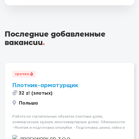
Последние добавленные
вакансии
.
срочно
Плотник-арматурщик
32 zł (злотых)
Польша
Работа на строительных объектах (частные дома,
коммерческие здания, многоквартирные дома). Обязанности:
- Монтаж и подготовка опалубки. - Подготовка, резка, гибка и
монтаж арматуры согласно технической документации. -
Связка арматурных стержней. - Заливка бетона. - Демонтаж