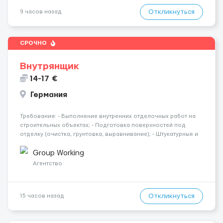
Откликнуться
9 часов назад
СРОЧНО
Внутрянщик
14-17 €
Германия
Требования: - Выполнение внутренних отделочных работ на
строительных объектах; - Подготовка поверхностей под
отделку (очистка, грунтовка, выравнивание); - Штукатурные и
шпаклёвочные работы; - Монтаж гипсокартонных конструкций
(стены, перегородки, потолки); - Укладка плитки на стены и п...
Group Working
Агентство
Откликнуться
15 часов назад