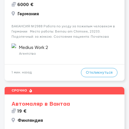
6000 €
Германия
ВАКАНСИЯ №2988 Работа по уходу за пожилым человеком в
Германии Место работы: Bernau am Chimsee, 23233.
Подопечный: за жінкою. Состояние пациента: Початкова
стадія деменції. Мобильность: Прикутий до ліжка (можливість
сидіти є). Ночной уход: Спить не прокидаючись. ...
Medius Work 2
Агентство
Откликнуться
1 мин. назад
СРОЧНО
Автомаляр в Вантаа
19 €
Финляндия