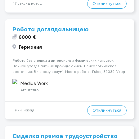
Откликнуться
47 секунд назад
Робота доглядальницею
6000 €
Германия
Работа без спешки и интенсивных физических нагрузок.
Ночной уход: Спить не прокидаючись. Психологическое
состояние: В ясному розумі. Место работы: Fulda, 36039. Уход
осуществляется за чоловіком. Оплата составляет 1700 €.
Мобильность пациента: Мобільний. Условия и...
Medius Work
Агентство
Откликнуться
1 мин. назад
Сиделка прямое трудоустройство