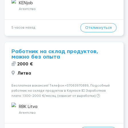
страховка. Высокая зарплата + %. Легально. Безопасно.
KENjob
*Коммуникабел...
Агентство
Откликнуться
5 часов назад
Работник на склад продуктов,
можно без опыта
2000 €
Литва
Бесплатная вакансия! Tелефон +37063970889, Подсобный
работник на складе продуктов в Каунасе 💶 Заработная
плата: 1300–2000 €/месяц (зависит от выработки) 🕒
Количество часов: около 160 часов в месяц 📅 График: 5
рабочих дней в неделю (пн–сб, плавающий график) 📦
RBK Litva
Обязанности...
Агентство