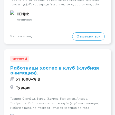
трио и т. д.); -Танцовщицы (экзотика, го-го, восточные, paty
girls, и т. д.); -Вокалистки (эстрадный репертуар на разных
языках); -Гимнастки; -Работницы хостесc в кл...
KENjob
Агентство
Откликнуться
5 часов назад
срочно
Работницы хостес в клуб (клубная
анимация).
от 1600+% $
Турция
Турция: Стамбул, Бурса, Эдирне, Газиантеп, Анкара.
Требуются: Работницы хостесc в клубе (клубная анимация).
Рабочая виза. Контракт от четырех месяцев до года.
Короткий контракт от одного до трех месяцев. Мед.