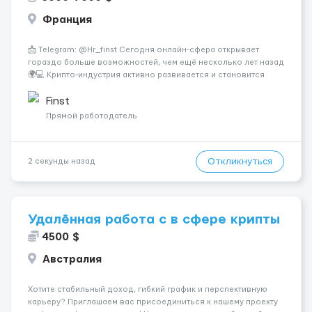
Франция
📩 Telegram: @Hr_finst Сегодня онлайн-сфера открывает
гораздо больше возможностей, чем ещё несколько лет назад
🌍💻 Крипто-индустрия активно развивается и становится
одним из самых современных направлений для удалённой
деятельности. Это пространство, где технологии и цифровая
Finst
экономика объединяютс...
Прямой работодатель
Откликнуться
2 секунды назад
Удалённая работа с в сфере крипты
4500 $
Австралия
Хотите стабильный доход, гибкий график и перспективную
карьеру? Приглашаем вас присоединиться к нашему проекту