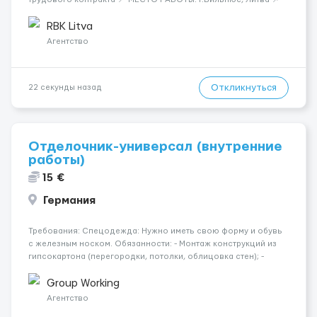
ТРЕБОВАНИЯ: - Мужчины и Женщины / пары возраст 18-45 лет
- медкомиссия 30 евро (с ЗП) - работа в темпе - разговорный
RBK Litva
русский...
Агентство
Откликнуться
22 секунды назад
Отделочник-универсал (внутренние
работы)
15 €
Германия
Требования: Спецодежда: Нужно иметь свою форму и обувь
с железным носком. Обязанности: - Монтаж конструкций из
гипсокартона (перегородки, потолки, облицовка стен); -
Подготовка поверхностей под отделку; - Выполнение
малярных работ (шпатлевка, грунтовка, покраска); -
Group Working
Штукатурные работы ...
Агентство