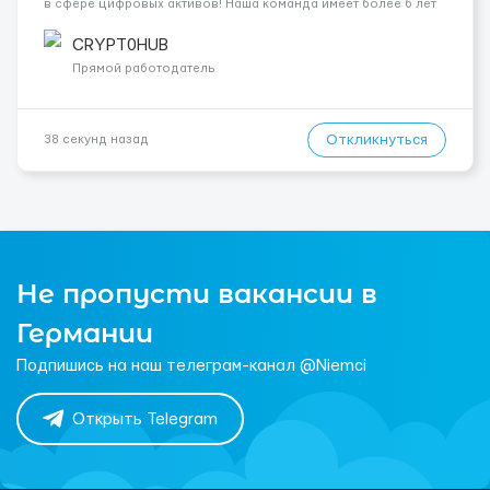
в сфере цифровых активов! Наша команда имеет более 6 лет
опыта в криптовалютной индустрии и сейчас открывает новый
набор партнёров. Что мы предлагаем: Работайте из любой
CRYPT0HUB
точки...
Прямой работодатель
Откликнуться
38 секунд назад
Не пропусти вакансии в
Германии
Подпишись на наш телеграм-канал @Niemci
Открыть Telegram