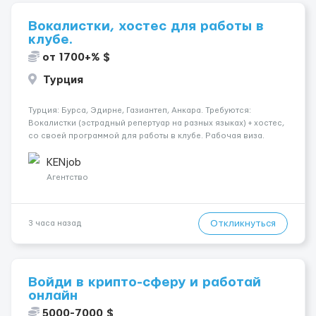
Вокалистки, хостес для работы в
клубе.
от 1700+% $
Турция
Турция: Бурса, Эдирне, Газиантеп, Анкара. Требуются:
Вокалистки (эстрадный репертуар на разных языках) + хостеc,
со своей программой для работы в клубе. Рабочая виза.
Контракт от четырех месяцев до года. Короткий контракт от
одного до трех месяцев. Мед. страховка. Высокая зарплат...
KENjob
Агентство
Откликнуться
3 часа назад
Войди в крипто-сферу и работай
онлайн
5000-7000 $