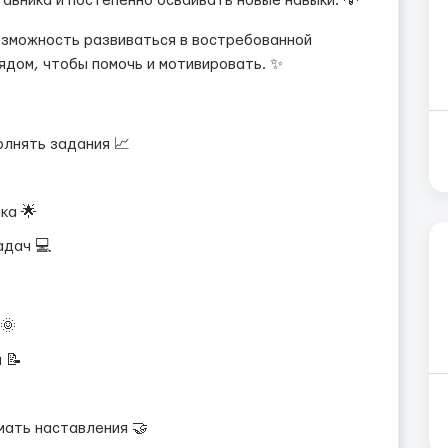
авника и постепенно осваивать новые навыки. 💡
озможность развиваться в востребованной
рядом, чтобы помочь и мотивировать. ✨
олнять задания 📈
ка 🌟
адач 💻
 🌞
 📝
мать наставления 🤝