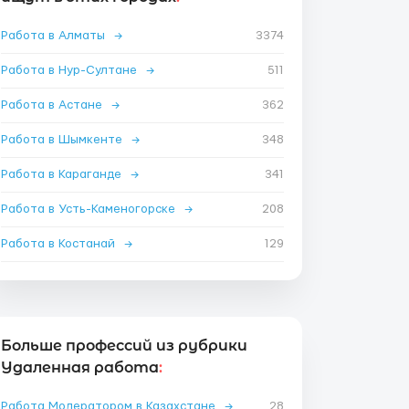
Работа в Алматы
→
3374
Работа в Нур-Султане
→
511
Работа в Астане
→
362
Работа в Шымкенте
→
348
Работа в Караганде
→
341
Работа в Усть-Каменогорске
→
208
Работа в Костанай
→
129
Больше профессий из рубрики
Удаленная работа
:
Работа Модератором в Казахстане
→
28