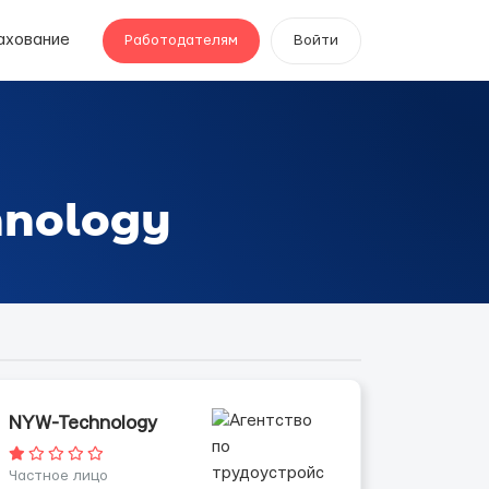
ахование
Работодателям
Войти
hnology
NYW-Technology
Частное лицо