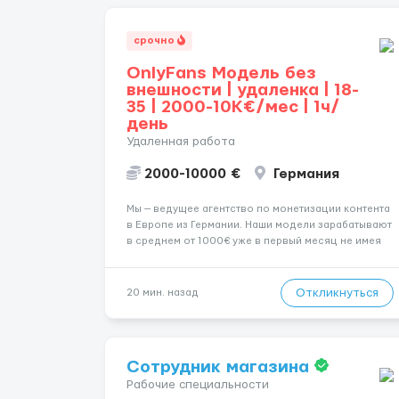
срочно
OnlyFans Модель без
внешности | удаленка | 18-
35 | 2000-10K€/мес | 1ч/
день
Удаленная работа
2000-10000 €
Германия
Мы — ведущее агентство по монетизации контента
в Европе из Германии. Наши модели зарабатывают
в среднем от 1000€ уже в первый месяц не имея
не опыта не супер внешности. (полностью
удалённая работа). Ищем девушек — из каждого
города мира, начинающих и с опытом. Что мы
Откликнуться
20 мин. назад
предлаг...
Сотрудник магазина
Рабочие специальности