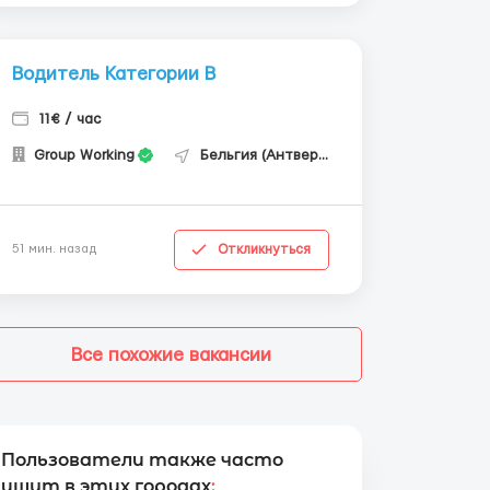
Водитель Категории В
11€ / час
Group Working
Бельгия (Антверпен)
Откликнуться
51 мин. назад
Все похожие вакансии
Пользователи также часто
ищут в этих городах
: