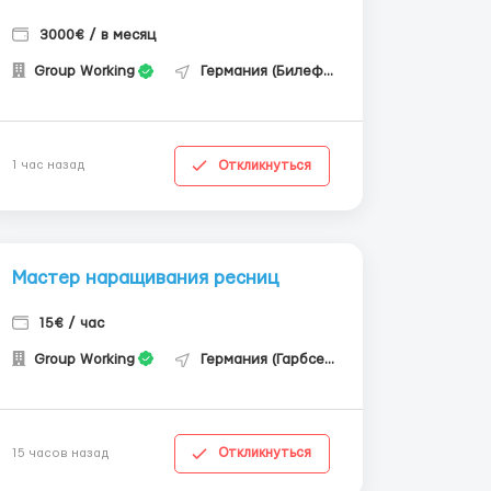
3000€ / в месяц
Group Working
Германия (Билефельд)
Откликнуться
1 час назад
Мастер наращивания ресниц
15€ / час
Group Working
Германия (Гарбсен)
Откликнуться
15 часов назад