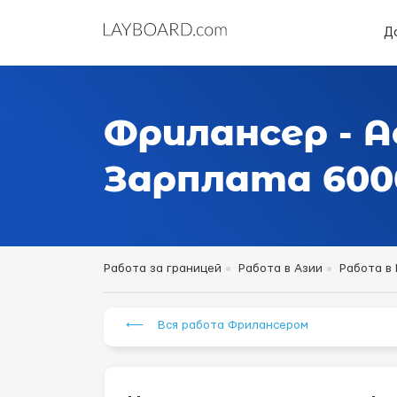
Д
Фрилансер - 
Зарплата 6000
Работа за границей
Работа в Азии
Работа в
⟵ Вся работа Фрилансером