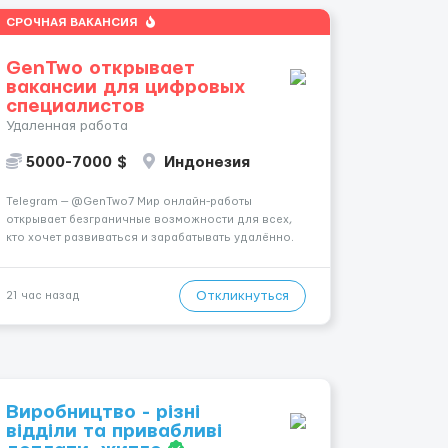
СРОЧНАЯ ВАКАНСИЯ
GenTwo открывает
вакансии для цифровых
специалистов
Удаленная работа
5000-7000 $
Индонезия
Telegram — @GenTwo7 Мир онлайн-работы
открывает безграничные возможности для всех,
кто хочет развиваться и зарабатывать удалённо.
🌎 Ты сам выбираешь, когда и где работать,
совмещая работу с учёбой, хобби или
путешествиями. 🏡 Пока все только говорят про
Откликнуться
21 час назад
нейросети и блокчейн, швейцарс...
Виробництво - різні
відділи та привабливі