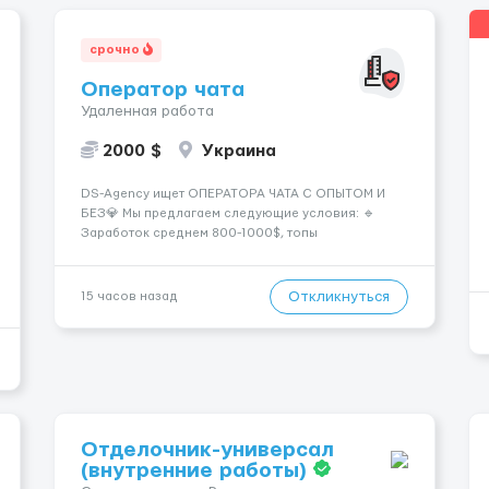
срочно
Оператор чата
Удаленная работа
2000 $
Украина
DS-Agency ищет ОПЕРАТОРА ЧАТА С ОПЫТОМ И
БЕЗ💎 Мы предлагаем следующие условия: 🔹
Заработок среднем 800-1000$, топы
зарабатывают от 2000$+ 🔹 Быстрое погружение в
работу - всего 1 день обучения 🔹
Предоставляются графики на выбор - выберите
Откликнуться
15 часов назад
смены удобные для вашего расписания 🔹
Возможность карье...
Отделочник-универсал
(внутренние работы)