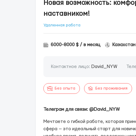
Новая возможность: комфо
наставником!
Удаленная работа
6000-8000 $ / в месяц
Казахстан
Контактное лицо:
David_NYW
Тел
Без опыта
Без проживания
Телеграм для связи: @David_NYW
Мечтаете о гибкой работе, которая прино
сфера — это идеальный старт для новичк