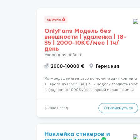
срочно
OnlyFans Модель без
внешности | удаленка | 18-
35 | 2000-10K€/мес | 1ч/
день
Удаленная работа
2000-10000 €
Германия
Мы — ведущее агентство по монетизации контента
в Европе из Германии. Наши модели зарабатывают
в среднем от 1000€ уже в первый месяц не имея
не опыта не супер внешности. (полностью
удалённая работа). Ищем девушек — из каждого
города мира, начинающих и с опытом. Что мы
Откликнуться
4 часа назад
предлаг...
Наклейка стикеров и