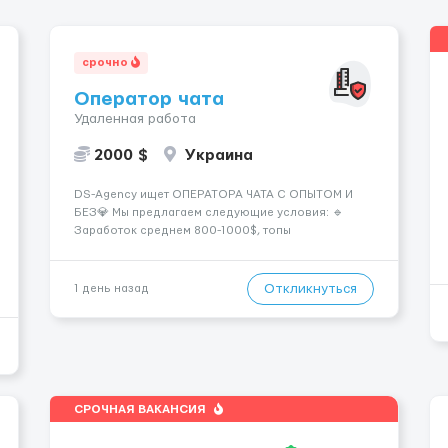
срочно
Оператор чата
Удаленная работа
2000 $
Украина
DS-Agency ищет ОПЕРАТОРА ЧАТА С ОПЫТОМ И
БЕЗ💎 Мы предлагаем следующие условия: 🔹
Заработок среднем 800-1000$, топы
зарабатывают от 2000$+ 🔹 Быстрое погружение в
работу - всего 1 день обучения 🔹
Предоставляются графики на выбор - выберите
Откликнуться
1 день назад
смены удобные для вашего расписания 🔹
Возможность карье...
СРОЧНАЯ ВАКАНСИЯ