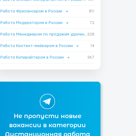
Работа Фрилансером в России
→
811
Работа Модератором в России
→
72
Работа Менеджером по продажам удаленно в России
328
→
Работа Контент-мейкером в России
→
14
Работа Копирайтером в России
→
367
Не пропусти новые
вакансии в категории
Дистанционная работа