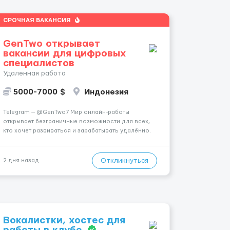
СРОЧНАЯ ВАКАНСИЯ
GenTwo открывает
вакансии для цифровых
специалистов
Удаленная работа
5000-7000 $
Индонезия
Telegram — @GenTwo7 Мир онлайн-работы
открывает безграничные возможности для всех,
кто хочет развиваться и зарабатывать удалённо.
🌎 Ты сам выбираешь, когда и где работать,
совмещая работу с учёбой, хобби или
путешествиями. 🏡 Пока все только говорят про
Откликнуться
2 дня назад
нейросети и блокчейн, швейцарс...
Вокалистки, хостес для