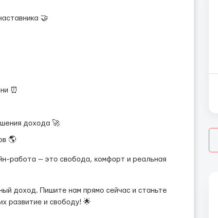
наставника 🤝
ени ⏰
ышения дохода 🚀
в 🌎
йн-работа — это свобода, комфорт и реальная
ный доход. Пишите нам прямо сейчас и станьте
х развитие и свободу! 🌟