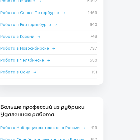
Работа в Москве
→
5992
Работа в Санкт-Петербурге
→
1469
Работа в Екатеринбурге
→
940
Работа в Казани
→
748
Работа в Новосибирске
→
737
Работа в Челябинске
→
558
Работа в Сочи
→
131
Больше профессий из рубрики
Удаленная работа
:
Работа Наборщиком текстов в России
→
419
Работа Онлайн-консультантом в России
→
157