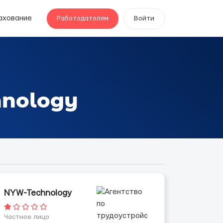
ахование
Работодателям
Войти
hnology
NYW-Technology
Частное лицо