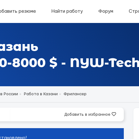
обавить резюме
Найти работу
Форум
Стр
азань
-8000 $ - NYW-Tec
в России
Работа в Казани
Фрилансер
Добавить в избранное
становлено!