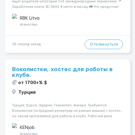
ищет водителя категории C+E (международные перевозки) 📍
Заработная плата: 💶 3600 € нетто в месяц 🚛 Что предстоит
делать: Международные перевозки на тентах и
рефрижераторах. В среднем 400–500 км в день. Погрузки и
RBK Litva
разгрузки...
Агентство
Откликнуться
25 секунд назад
Вокалистки, хостес для работы в
клубе.
от 1700+% $
Турция
Турция: Бурса, Эдирне, Газиантеп, Анкара. Требуются:
Вокалистки (эстрадный репертуар на разных языках) + хостеc,
со своей программой для работы в клубе. Рабочая виза.
Контракт от четырех месяцев до года. Короткий контракт от
одного до трех месяцев. Мед. страховка. Высокая зарплат...
KENjob
Агентство