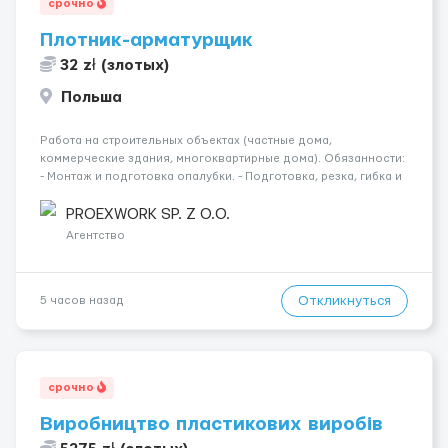
срочно
Плотник-арматурщик
32 zł (злотых)
Польша
Работа на строительных объектах (частные дома,
коммерческие здания, многоквартирные дома). Обязанности:
- Монтаж и подготовка опалубки. - Подготовка, резка, гибка и
монтаж арматуры согласно технической документации. -
Связка арматурных стержней. - Заливка бетона. - Демонтаж
PROEXWORK SP. Z O.O.
опалубки после за...
Агентство
Откликнуться
5 часов назад
срочно
Виробництво пластикових виробів