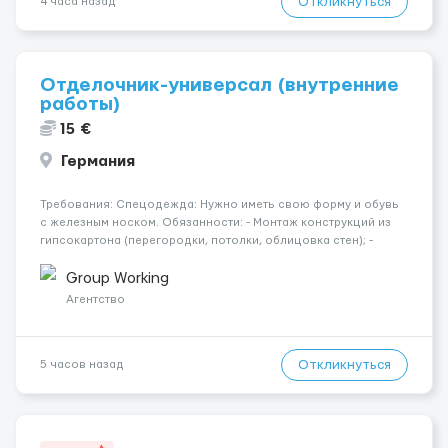
Откликнуться
4 часа назад
Отделочник-универсал (внутренние
работы)
15 €
Германия
Требования: Спецодежда: Нужно иметь свою форму и обувь
с железным носком. Обязанности: - Монтаж конструкций из
гипсокартона (перегородки, потолки, облицовка стен); -
Подготовка поверхностей под отделку; - Выполнение
малярных работ (шпатлевка, грунтовка, покраска); -
Group Working
Штукатурные работы ...
Агентство
Откликнуться
5 часов назад