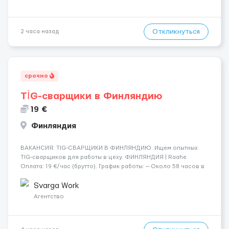
Откликнуться
2 часа назад
срочно
TİG-сварщики в Финляндию
19 €
Финляндия
​​ВАКАНСИЯ: TIG-СВАРЩИКИ В ФИНЛЯНДИЮ. Ищем опытных
TIG-сварщиков для работы в цеху. ФИНЛЯНДИЯ | Raahe
Оплата: 19 €/час (брутто). График работы: — Около 58 часов в
неделю гарантированно. — Возможны дополнительные
переработки. Дата начала: — Как можно скорее....
Svarga Work
Агентство