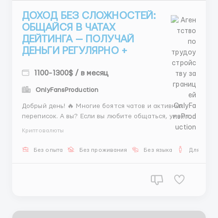
ДОХОД БЕЗ СЛОЖНОСТЕЙ:
ОБЩАЙСЯ В ЧАТАХ
ДЕЙТИНГА — ПОЛУЧАЙ
ДЕНЬГИ РЕГУЛЯРНО +
1100-1300$ / в месяц
OnlyFansProduction
Добрый день! 🔥 Многие боятся чатов и активных
переписок. А вы? Если вы любите общаться, умеете
заинтересовать с первого сообщения и не
Криптовалюты
теряетесь при возражениях — вы нам очень нужны.
Ваши задачи: 📝 Активный чат-менеджмент:
Без опыта
Без проживания
Без языка
Для мужч
быстрые, грамотные, убедительные ответы. 🎯
Подбор идеального вариа...