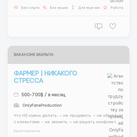
Без опыта
Без языка
Для мужчин
Работа онлай
ВАКАНСИЯ ЗАКРЫТА
ФАРМЕР | НИКАКОГО
СТРЕССА
500-700$ / в месяц
OnlyFansProduction
Что НЕ нужно делать: — не продавать — не общаться
с клиентами — не звонить — не решать конфликты
Что нужно делать: — создавать аккаунты —
Криптовалюты
прогревать их — сайты знакомств — лидогенерация