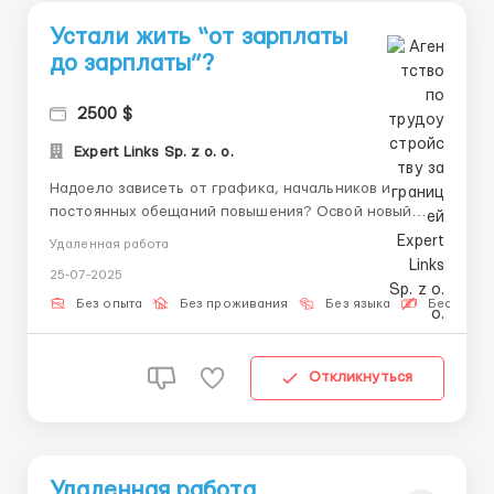
Устали жить “от зарплаты
до зарплаты”?
2500 $
Expert Links Sp. z o. o.
Надоело зависеть от графика, начальников и
постоянных обещаний повышения? Освой новый
навык, начни применять его и выходи на стабильный
Удаленная работа
удалённый доход. Без суеты и давления. 📌 Хорошо
25-07-2025
зайдёт, если ты: — Устал(-а) от найма — Хочешь
гибкость и рост — Готов(-а) не тратить, а в...
Без опыта
Без проживания
Без языка
Бесплатн
Откликнуться
Удаленная работа