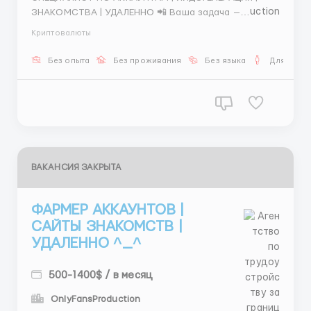
ЗНАКОМСТВА | УДАЛЕННО 📲 Ваша задача —
создавать «живые» профили и собирать тёплых
Криптовалюты
лидов. 📌 Обязанности: — массовое создание и
ведение аккаунтов — прогрев анкет на сайтах
Без опыта
Без проживания
Без языка
Для мужч
знакомств — генерация заинтересованных конт...
ВАКАНСИЯ ЗАКРЫТА
ФАРМЕР АККАУНТОВ |
САЙТЫ ЗНАКОМСТВ |
УДАЛЕННО ^_^
500-1400$ / в месяц
OnlyFansProduction