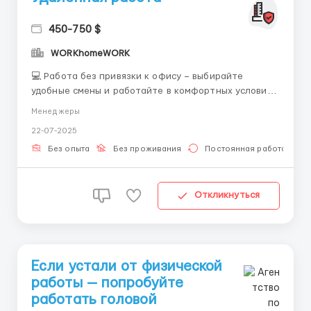
450-750 $
WORKhomeWORK
💻 Работа без привязки к офису – выбирайте
удобные смены и работайте в комфортных условиях.
💰 Оплата за 3 недели (21 смена): ☀ Дневные смены
Менеджеры
– 450$ 🌙 Ночные смены – 750$ 📌 Наши
22-07-2025
преимущества: ✔ Гибкий график без привязки к
офису. ✔ Не требуется специальный опыт. ✔
Без опыта
Без проживания
Постоянная работа
Гарантир...
Откликнуться
Если устали от физической
работы — попробуйте
работать головой