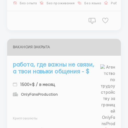
@stasss...
Без опыта
Без проживания
Без языка
Работа о
ВАКАНСИЯ ЗАКРЫТА
работа, где важны не связи,
а твои навыки общения - $
1500+$ / в месяц
OnlyFansProduction
...
Криптовалюты