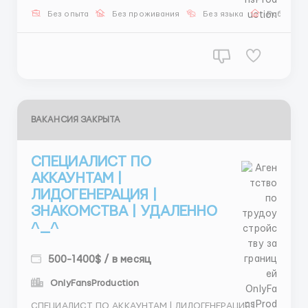
⏰ GET — Молдова 💰 $300 + бонусы 📅&n...
Без опыта
Без проживания
Без языка
Работа о
ВАКАНСИЯ ЗАКРЫТА
СПЕЦИАЛИСТ ПО
АККАУНТАМ |
ЛИДОГЕНЕРАЦИЯ |
ЗНАКОМСТВА | УДАЛЕННО
^_^
500-1400$ / в месяц
OnlyFansProduction
СПЕЦИАЛИСТ ПО АККАУНТАМ | ЛИДОГЕНЕРАЦИЯ |