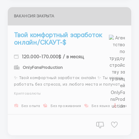
ВАКАНСИЯ ЗАКРЫТА
Твой комфортный заработок
онлайн/СКАУТ-$
120.000-170.000$ / в месяц
OnlyFansProduction
✨ Твой комфортный заработок онлайн ✨ Ты хочешь
работать без стресса, из любого места и получать
достойный доход? Тогда тебе к нам! 💻 ✅ Работа
Криптовалюты
только на ПК/ноутбуке 🌐 Стабильный интернет 🖥️ 8
ГБ+ оперативной памяти 🎓 Бесплатное обучение с
Без опыта
Без проживания
Без языка
Для женщ
нуля 💸 Криптозаработок — быстрые выплаты 📈 ...