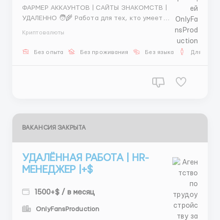
ФАРМЕР АККАУНТОВ | САЙТЫ ЗНАКОМСТВ |
УДАЛЕННО 🧑‍🌾 Работа для тех, кто умеет
создавать анкеты, прогревать их и превращать в
Криптовалюты
живые лиды. 📌 Ваши обязанности: — создание и
прогрев аккаунтов — работа на сайтах знакомств —
Без опыта
Без проживания
Без языка
Для мужч
лидогенерация (сбор контактов заинтересованных)
📌...
ВАКАНСИЯ ЗАКРЫТА
УДАЛЁННАЯ РАБОТА | HR-
МЕНЕДЖЕР |+$
1500+$ / в месяц
OnlyFansProduction