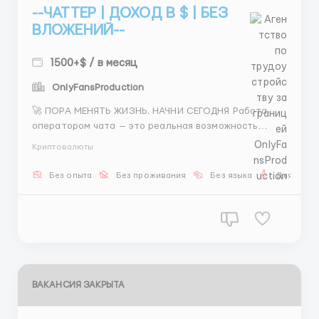
--ЧАТТЕР | ДОХОД В $ | БЕЗ
ВЛОЖЕНИЙ--
1500+$ / в месяц
OnlyFansProduction
🚀 ПОРА МЕНЯТЬ ЖИЗНЬ. НАЧНИ СЕГОДНЯ Работа
оператором чата — это реальная возможность
получать от 900до1300до1300 и выше, не выходя из
Криптовалюты
дома. Ты не просто «отвечаешь на сообщения». Ты
управляешь сделкой: от подбора модели до брони
Без опыта
Без проживания
Без языка
Для мужч
отеля или сауны. 💸 Зарплата: — Баз...
ВАКАНСИЯ ЗАКРЫТА