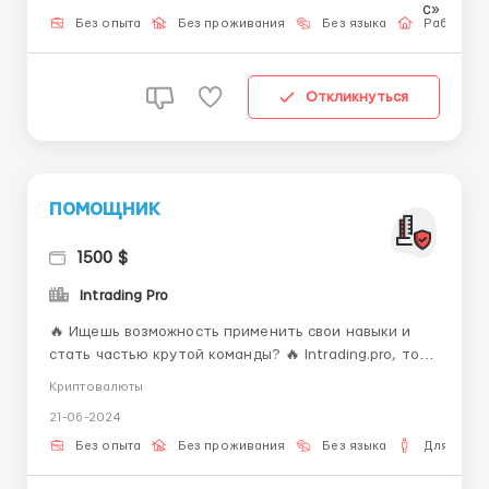
заняться своими делами Выплаты от 55000₽ в
первый месяц (38000 оклад + бонусы) Любое
Без опыта
Без проживания
Без языка
Работа о
удобное...
Откликнуться
помощник
1500 $
Intrading Pro
🔥 Ищешь возможность применить свои навыки и
стать частью крутой команды? 🔥 Intrading.pro, топ-
компания в сфере проп-трейдинга в России, ищет
Криптовалюты
ответственного и организованного ассистента. Что
21-06-2024
мы предлагаем: Возможность стать частью команды
профессионалов в динамичной сфере трейдинга.
Без опыта
Без проживания
Без языка
Для мужч
Получение ценного...