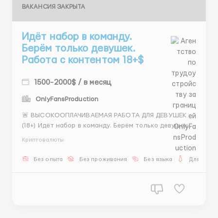
ВАКАНСИЯ ЗАКРЫТА
Идёт набор в команду.
Берём только девушек.
Работа с контентом 18+$
1500-2000$ / в месяц
OnlyFansProduction
🚨 ВЫСОКООПЛАЧИВАЕМАЯ РАБОТА ДЛЯ ДЕВУШЕК
(18+) Идёт набор в команду. Берём только девушек.
Работа с контентом 18+. Если тебе нужен
Криптовалюты
стабильный доход и понятная система — это
предложение для тебя. 📍 ФОРМАТ РАБОТЫ: —
Без опыта
Без проживания
Без языка
Для женщ
Онлайн (офисный формат, не фриланс) — Работа
строго под ка...