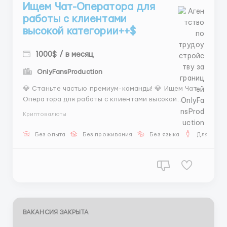
Ищем Чат-Оператора для
работы с клиентами
высокой категории++$
1000$ / в месяц
OnlyFansProduction
💎 Станьте частью премиум-команды! 💎 Ищем Чат-
Оператора для работы с клиентами высокой
категории. В этой роли вы создаёте уникальный
Криптовалюты
опыт: подбираете моделей, организуете встречи и
контролируете каждую деталь. Ваши возможности:
Без опыта
Без проживания
Без языка
Для мужч
💰 Доход 300–600$ + бонусы за результат 📈
Гарантированный до...
ВАКАНСИЯ ЗАКРЫТА