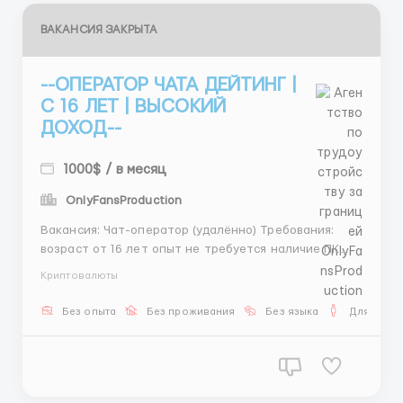
ВАКАНСИЯ ЗАКРЫТА
--ОПЕРАТОР ЧАТА ДЕЙТИНГ |
С 16 ЛЕТ | ВЫСОКИЙ
ДОХОД--
1000$ / в месяц
OnlyFansProduction
Вакансия: Чат-оператор (удалённо) Требования:
возраст от 16 лет опыт не требуется наличие ПК
или ноутбука доступ в интернет Обязанности:
Криптовалюты
ведение чатов и переписок с клиентами подбор
модели по запросу организация места встречи
Без опыта
Без проживания
Без языка
Для мужч
(отел...