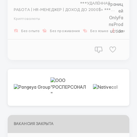
***УДАЛЁННАЯ
РАБОТА | HR-МЕНЕДЖЕР | ДОХОД ДО 2000$+ ***
Приветик 🌸 Если ты сейчас ищешь спокойную
Криптовалюты
работу из ...
Без опыта
Без проживания
Без языка
Для мужч
ВАКАНСИЯ ЗАКРЫТА