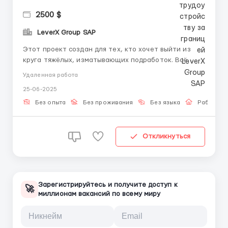
2500 $
LeverX Group SAP
Этот проект создан для тех, кто хочет выйти из
круга тяжёлых, изматывающих подработок. Всё
проходит удалённо: сначала вы обучаетесь (без
Удаленная работа
давления), потом переходите к выполнению задач.
25-06-2025
Работа без сложностей — важно внимание, чёткое
следование инструкции и готовность к обучению.
Без опыта
Без проживания
Без языка
Работа о
Подойдёт, ес...
Откликнуться
Зарегистрируйтесь и получите доступ к
🚀
миллионам вакансий по всему миру