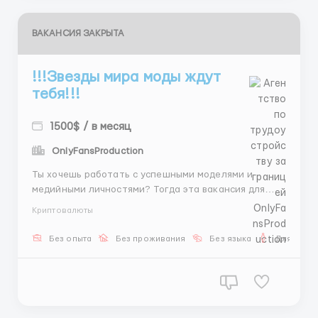
ВАКАНСИЯ ЗАКРЫТА
!!!Звезды мира моды ждут
тебя!!!
1500$ / в месяц
OnlyFansProduction
Ты хочешь работать с успешными моделями и
медийными личностями? Тогда эта вакансия для
тебя! Присоединяйся к команде скаутов и кастинг-
Криптовалюты
менеджеров и зарабатывай от 1500$ и больше! 💵
График 5/2, ставка от 350$ до 750$, плюс бонусы! 💥
Без опыта
Без проживания
Без языка
Для мужч
📩 Пиши нам в Telegram: @AnnaBiHR и начни свой
путь к успеху! ...