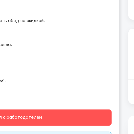
ить обед со скидкой.
enia;
ья.
я с работодателем