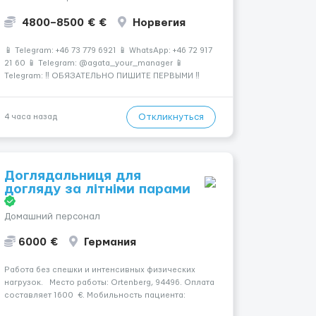
4800–8500 € €
Норвегия
📱 Telegram: +46 73 779 6921 📱 WhatsApp: +46 72 917
21 60 📱 Telegram: @agata_your_manager 📱
Telegram: ‼️ ОБЯЗАТЕЛЬНО ПИШИТЕ ПЕРВЫМИ ‼️
Количество мест строго ограничено ☕️ Европа • 🏭
Современное производство • 💰 Высокие
зарплаты Работа на кофе-заводе — стабильность и
Откликнуться
4 часа назад
досто...
Доглядальниця для
догляду за літніми парами
Домашний персонал
6000 €
Германия
Работа без спешки и интенсивных физических
нагрузок. Место работы: Ortenberg, 94496. Оплата
составляет 1600 €. Мобильность пациента:
Мобільний на візку (самостійне переміщення).