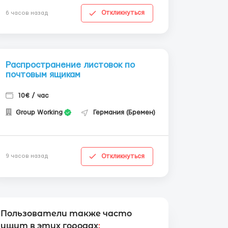
Откликнуться
6 часов назад
Распространение листовок по
почтовым ящикам
10€ / час
Group Working
Германия (Бремен)
Откликнуться
9 часов назад
Пользователи также часто
ищут в этих городах
: