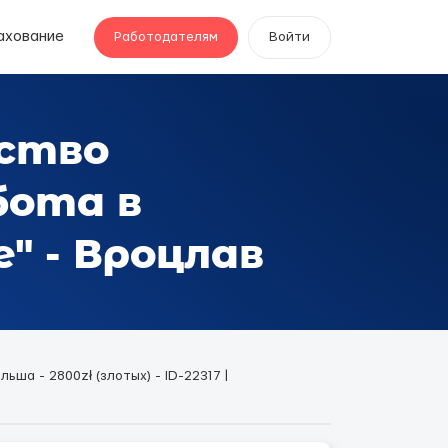
ахование
Работодателям
Войти
дство
бота в
" - Вроцлав
а - 2800zł (злотых) - ID-22317 |