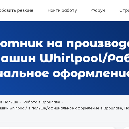
обавить резюме
Найти работу
Форум
Стр
ботник на произво
ашин Whirlpool/Ра
альное оформление
 в Польше
Работа в Вроцлаве
ин whirlpool/ в польше/официальное оформление в Вроцлаве, Польш