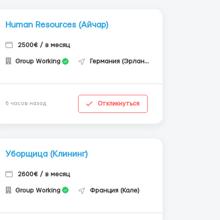
Human Resources (Айчар)
2500€ / в месяц
Group Working
Германия (Эрланген)
Откликнуться
6 часов назад
Уборщица (Клининг)
2600€ / в месяц
Group Working
Франция (Кале)