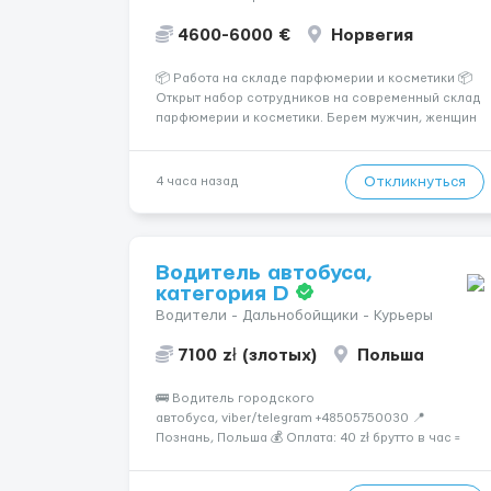
4600-6000 €
Норвегия
📦 Работа на складе парфюмерии и косметики 📦
Открыт набор сотрудников на современный склад
парфюмерии и косметики. Берем мужчин, женщин
и семейные пары. Если раньше на складе не
работали — ничего страшного, всему обучают уже
после приезда. Работа не тяжелая. Нужно
Откликнуться
4 часа назад
собирать заказы, сортиро...
Водитель автобуса,
категория D
Водители - Дальнобойщики - Курьеры
7100 zł (злотых)
Польша
🚌 Водитель городского
автобуса, viber/telegram +48505750030 📍
Познань, Польша 💰 Оплата: 40 zł брутто в час =
32,30 zł нетто В месяц: 6 460 – 7 100 zł чистыми 🏠
Бесплатное проживание первые 3 месяца. Далее