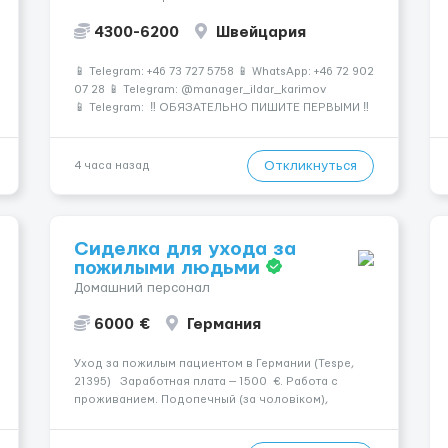
4300-6200
Швейцария
📱 Telegram: +46 73 727 5758 📱 WhatsApp: +46 72 902
07 28 📱 Telegram: @manager_ildar_karimov
📱 Telegram: ‼️ ОБЯЗАТЕЛЬНО ПИШИТЕ ПЕРВЫМИ ‼️
Количество мест строго ограничено 🍫 Альпы • 💎
Премиум-условия • 💰 Высокие зарплаты 🏔
Швейцария &mdash...
Откликнуться
4 часа назад
Сиделка для ухода за
пожилыми людьми
Домашний персонал
6000 €
Германия
Уход за пожилым пациентом в Германии (Tespe,
21395) Заработная плата — 1500 €. Работа с
проживанием. Подопечный (за чоловіком),
мобильность: Прикутий до ліжка (можливість
сидіти є). Психологическое состояние: В ясному