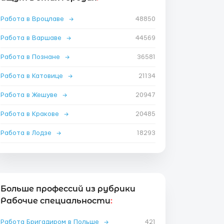
Работа в Вроцлаве
→
48850
Работа в Варшаве
→
44569
Работа в Познане
→
36581
Работа в Катовице
→
21134
Работа в Жешуве
→
20947
Работа в Кракове
→
20485
Работа в Лодзе
→
18293
Больше профессий из рубрики
Рабочие специальности
:
Работа Бригадиром в Польше
→
421