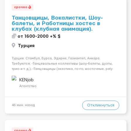
срочно
Танцовщицы, Вокалистки, Шоу-
балеты, и Работницы хостес в
клубах (клубная анимация).
от 1600-2000 +% $
Турция
Турция: Стамбул, Бурса, Эдирне, Газиантеп, Анкара.
Требуются: -Танцевальные коллективы (шоу-балеты, дуэты,
трио и т. д.); -Танцовщицы (экзотика, го-го, восточные, paty
girls, и т. д.); -Вокалистки (эстрадный репертуар на разных
языках); -Гимнастки; -Работницы хостесc в кл...
KENjob
Агентство
Откликнуться
46 мин. назад
срочно