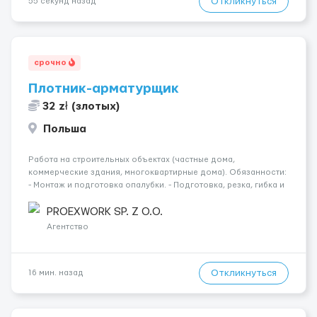
Откликнуться
55 секунд назад
срочно
Плотник-арматурщик
32 zł (злотых)
Польша
Работа на строительных объектах (частные дома,
коммерческие здания, многоквартирные дома). Обязанности:
- Монтаж и подготовка опалубки. - Подготовка, резка, гибка и
монтаж арматуры согласно технической документации. -
Связка арматурных стержней. - Заливка бетона. - Демонтаж
PROEXWORK SP. Z O.O.
опалубки после за...
Агентство
Откликнуться
16 мин. назад