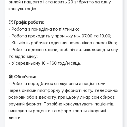
онлайн пацієнта і становить 20 zł брутто за одну
консультацію.
🕐 Графік роботи:
- Робота з понеділка по п'ятницю;
- Робота проходить у проміжку між 07.00 та 19.00;
- Кількість робочих годин визначає лікар самостійно;
- Робота в денні години, щоб ніч залишалася для сну
та відпочинку;
- У середньому 10 - 160 год/місяць.
🛠 Обов’язки:
- Робота передбачає спілкування з пацієнтами
через онлайн платформу у форматі чату, телефонної
розмови або відеочату, при цьому лікар сам обирає
зручний формат. Потрібно консультувати пацієнтів,
виписувати рецепти та оформлювати лікарняні
листи.