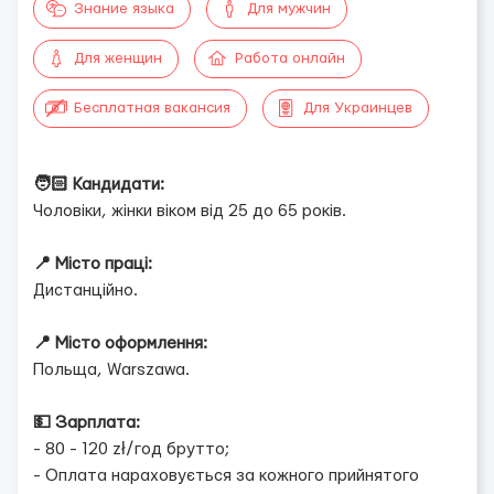
Знание языка
Для мужчин
Для женщин
Работа онлайн
Бесплатная вакансия
Для Украинцев
🧑🏻 Кандидати:
Чоловіки, жінки віком від 25 до 65 років.
📍 Місто праці:
Дистанційно.
📍 Місто оформлення:
Польща, Warszawa.
💵 Зарплата:
- 80 - 120 zł/год брутто;
- Оплата нараховується за кожного прийнятого