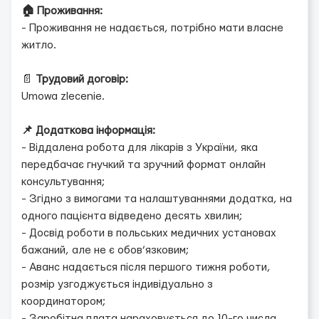
🏠 Проживання:
- Проживання не надається, потрібно мати власне
житло.
📄
Трудовий договір:
Umowa zlecenie.
📌 Додаткова інформація:
- Віддалена робота для лікарів з України, яка
передбачає гнучкий та зручний формат онлайн
консультування;
- Згідно з вимогами та налаштуваннями додатка, на
одного пацієнта відведено десять хвилин;
- Досвід роботи в польських медичних установах
бажаний, але не є обов’язковим;
- Аванс надається після першого тижня роботи,
розмір узгоджується індивідуально з
координатором;
- Заробітна плата нараховується до 10-го числа