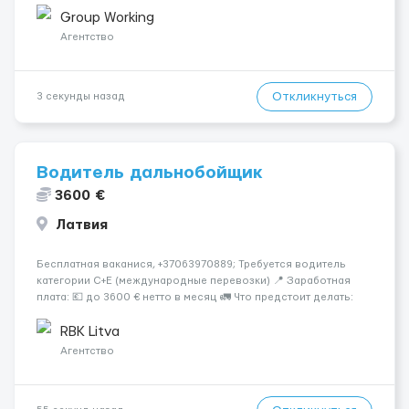
Контроль правильности погрузки, размещения и крепления
Group Working
груза; - Соб...
Агентство
Откликнуться
3 секунды назад
Водитель дальнобойщик
3600 €
Латвия
Бесплатная ваканися, +37063970889; Требуется водитель
категории C+E (международные перевозки) 📍 Заработная
плата: 💶 до 3600 € нетто в месяц 🚛 Что предстоит делать:
Международные перевозки на тентах и рефрижераторах. В
среднем 400–500 км в день. Погр...
RBK Litva
Агентство