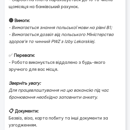
щомісяця на банківський рахунок.
🔴 Вимоги:
- Вимагається знання польської мови на рівні B1;
- Вимагається дозвіл від польського Міністерства
здоров’я та чинний PWZ з Izby Lekarskiej.
✅
Переваги:
- Робота виконується віддалено з будь-якого
зручного для вас місця.
Зверніть увагу:
Для працевлаштування на цю вакансію під час
бронювання необхідно заповнити анкету.
📋 Документи:
Безвіз, віза, карта побиту та інші документи за
узгодженням.