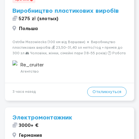
Виробництво пластикових виробів
5275 zł (злотых)
Польша
Ostrów Mazowiecka (100 км від Варшави) 🔹 Виробництво
пластикових виробів 💰 23,50–31,40 зл нетто/год + премія до
300 зл 👥 Чоловіки, жінки, сімейні пари (18–55 років) 🕒 Робота
у 2–3 зміни 🏠 Житло — 650 зл/міс. Компенсація за власне
житло — 400 зл. 📦 Обов...
Re_cruiter
Агентство
Откликнуться
3 часа назад
Электромонтажник
3000+ €
Германия