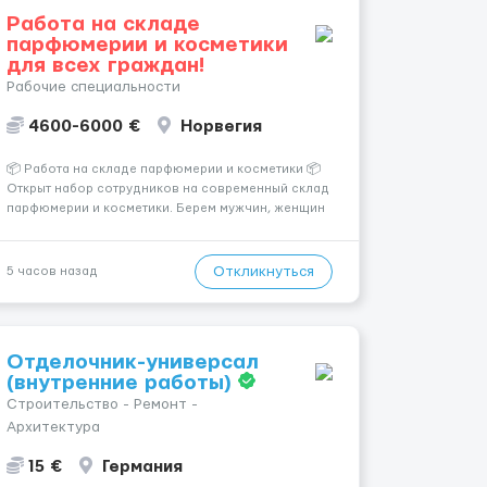
Работа на складе
парфюмерии и косметики
для всех граждан!
Рабочие специальности
4600-6000 €
Норвегия
📦 Работа на складе парфюмерии и косметики 📦
Открыт набор сотрудников на современный склад
парфюмерии и косметики. Берем мужчин, женщин
и семейные пары. Если раньше на складе не
работали — ничего страшного, всему обучают уже
после приезда. Работа не тяжелая. Нужно
Откликнуться
5 часов назад
собирать заказы, сортиро...
Отделочник-универсал
(внутренние работы)
Строительство - Ремонт -
Архитектура
15 €
Германия