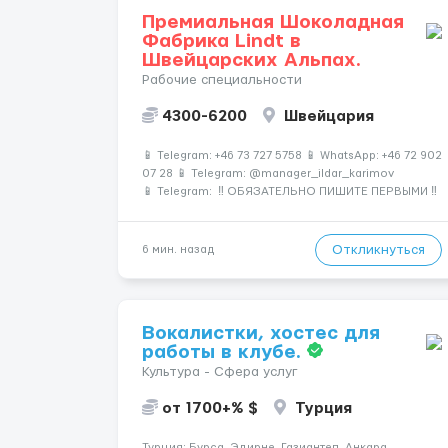
Премиальная Шоколадная
Фабрика Lindt в
Швейцарских Альпах.
Рабочие специальности
4300-6200
Швейцария
📱 Telegram: +46 73 727 5758 📱 WhatsApp: +46 72 902
07 28 📱 Telegram: @manager_ildar_karimov
📱 Telegram: ‼️ ОБЯЗАТЕЛЬНО ПИШИТЕ ПЕРВЫМИ ‼️
Количество мест строго ограничено 🍫 Альпы • 💎
Премиум-условия • 💰 Высокие зарплаты 🏔
Швейцария &mdash...
Откликнуться
6 мин. назад
Вокалистки, хостес для
работы в клубе.
Культура - Сфера услуг
от 1700+% $
Турция
Турция: Бурса, Эдирне, Газиантеп, Анкара.