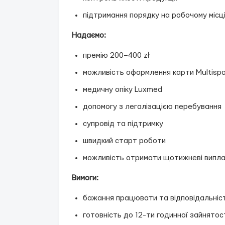
підтримання порядку на робочому місц
Надаємо:
премію 200–400 zł
можливість оформлення карти Multispo
медичну опіку Luxmed
допомогу з легалізацією перебування
супровід та підтримку
швидкий старт роботи
можливість отримати щотижневі випла
Вимоги:
бажання працювати та відповідальніс
готовність до 12-ти годинної зайнятос