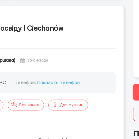
освіду | Ciechanów
ршава)
30-04-2026
РС
Телефон:
Показать телефон
Без языка
Для мужчин
П