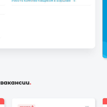
Работа Комплектовщиком в Варшаве
→
 вакансии
.
срочно