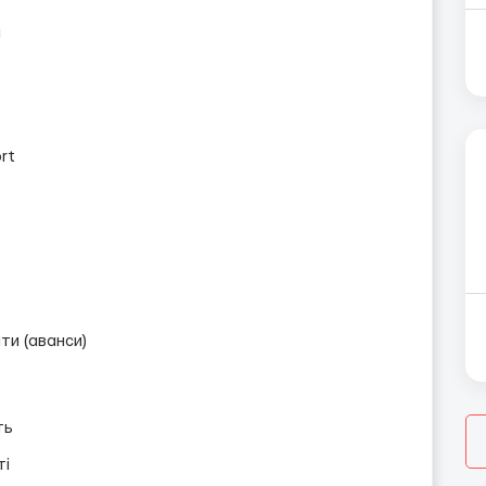
і
rt
ти (аванси)
ть
ті