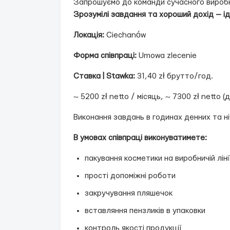
Запрошуємо до команди сучасного виробн
Зрозумілі завдання та хороший дохід — і
Локація:
Ciechanów
Форма співпраці:
Umowa zlecenie
Ставка | Stawka:
31,40 zł брутто/год.
~ 5200 zł netto / місяць, ~ 7300 zł netto (
Виконання завдань в годинах денних та н
В умовах співпраці виконуватимете:
пакування косметики на виробничій ліні
прості допоміжні роботи
закручування пляшечок
вставляння пензликів в упаковки
контроль якості продукції