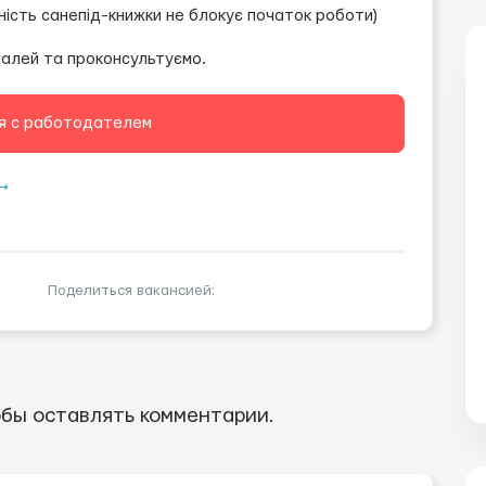
ність санепід-книжки не блокує початок роботи)
алей та проконсультуємо.
я с работодателем
⟶
Поделиться вакансией:
бы оставлять комментарии.