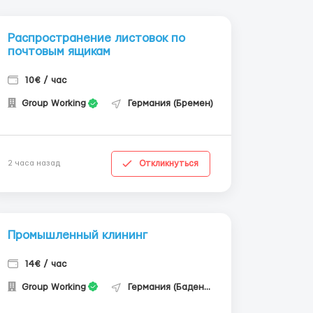
Распространение листовок по
почтовым ящикам
10€ / час
Group Working
Германия (Бремен)
Откликнуться
2 часа назад
Промышленный клининг
14€ / час
Group Working
Германия (Баден-Вюртемберг)