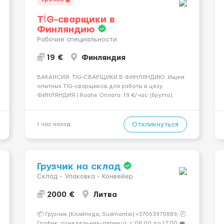
TİG-сварщики в
Финляндию
Рабочие специальности
19 €
Финляндия
​​ВАКАНСИЯ: TIG-СВАРЩИКИ В ФИНЛЯНДИЮ. Ищем
опытных TIG-сварщиков для работы в цеху.
ФИНЛЯНДИЯ | Raahe Оплата: 19 €/час (брутто).
График работы: — Около 58 часов в неделю
гарантированно. — Возможны дополнительные
переработки. Дата начала: — Как можно скорее....
Откликнуться
1 час назад
Грузчик на склад
Склад - Упаковка - Конвейер
2000 €
Литва
📦 Грузчик (Клайпеда, Sudmantai) +37063970889; 🕗
График: понедельник–пятница, с 08:00 до 17:00 💼