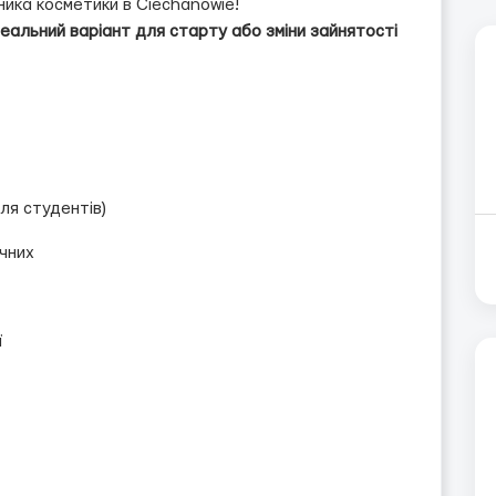
ика косметики в Ciechanowie!
деальний варіант для старту або зміни зайнятості
для студентів)
ічних
ї