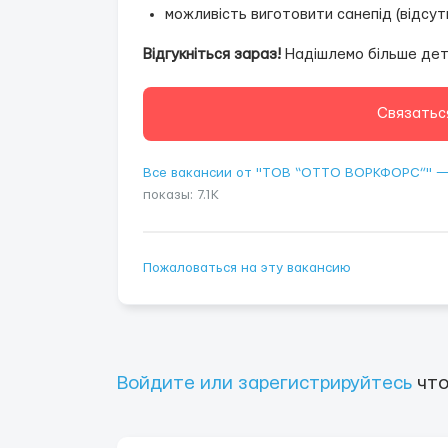
можливість виготовити санепід (відсут
Відгукніться зараз!
Надішлемо більше дет
Связатьс
Все вакансии от "ТОВ “ОТТО ВОРКФОРС”" 
показы: 7.1K
Пожаловаться на эту вакансию
Войдите или зарегистрируйтесь
что