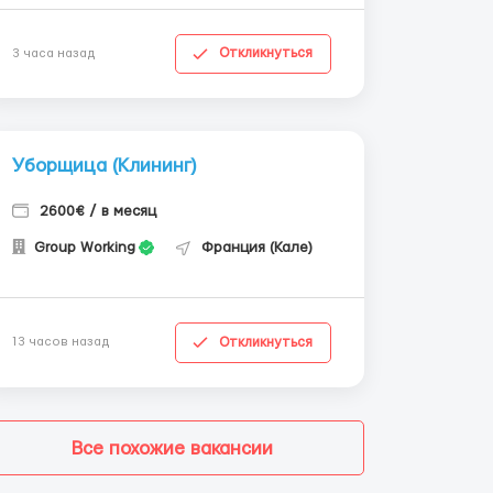
Откликнуться
3 часа назад
Уборщица (Клининг)
2600€ / в месяц
Group Working
Франция (Кале)
Откликнуться
13 часов назад
Все похожие вакансии